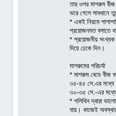
তার ওপর মাশরুম বীজ 
ভরে গেলে সাবধানে ত
* একই নিয়মে পাশাপা
প্রয়োজনমত বসাতে থ
* প্রয়োজনীয় সংখ্যক
দিয়ে ঢেকে দিন।
মাশরুমের পরিচর্যা
* মাশরুম বেডে বীজ 
৩৫-৪৫ সে.এর মধ্যে র
৩০-৩৫ সে.-এর মধ্য
* পলিথিন দ্বারা ভাল
যায়। কাজেই অবস্থার 