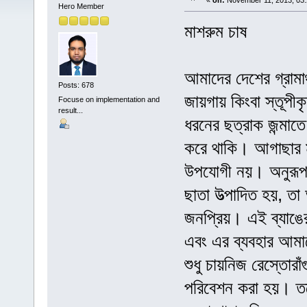
«
on:
November 11, 2013, 03:
Hero Member
মাশরুম চাষ
আমাদের দেশের গ্রামাঞ
Posts: 678
জায়গায় কিংবা স্তূপী
Focuse on implementation and
result...
ধরনের ছত্রাক জন্মাত
করে থাকি। আগাছার ম
উপযোগী নয়। অনুরূপ দ
ছাতা উত্পাদিত হয়, তা
জনপ্রিয়। এই ব্যাঙে
এবং এর ব্যবহার আমা
শুধু চায়নিজ রেস্তোরা
পরিবেশন করা হয়। তবে