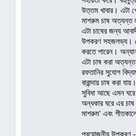
সহায়তা করে। বহুমুত্
উত্তম খাবার। এটা খ
মাশরুম চাষ অত্যন্
এটা চাষের জন্য আবা
উপকরণ সহজলভ্য। বেক
করতে পারেন। অন্যান
এটা চাষ করা অত্যন্
রফতানির সুযোগ বিদ্য
বারান্দায় চাষ করা যা
সুবিধা আছে এমন ঘরে
অন্ধকার ঘরে এর চাষ হয়
মাশরুম’ এবং শীতকাল
প্রয়োজনীয় উপকরণ - ক