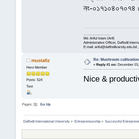
নং-০১৭১০৪০৭০৭৪ 
.............................
Md. Ariful Islam (Arif)
Administrative Officer, Daffodil Intern
E-mail: ariful@daffodilvarsity.edu.bd
Re: Mushroom cultivatio
mustafiz
«
Reply #1 on:
December 03, 
Hero Member
Nice & producti
Posts: 524
Test
Pages: [
1
]
Go Up
Daffodil International University
»
Entrepreneurship
»
Successful Entrepren