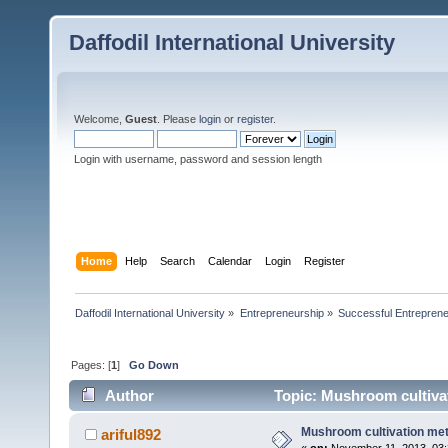
Daffodil International University
Welcome,
Guest
. Please
login
or
register
.
Login with username, password and session length
Home
Help
Search
Calendar
Login
Register
Daffodil International University
»
Entrepreneurship
»
Successful Entrepren
Pages: [
1
]
Go Down
Author
Topic: Mushroom cultiva
Mushroom cultivation me
ariful892