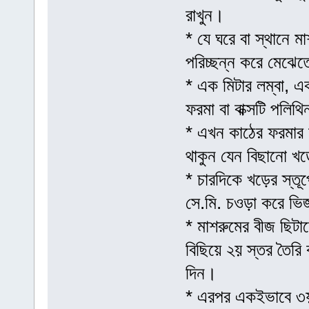
রাখুন।
* যে ঘরে বা স্থানে 
পরিচ্ছন্ন করে মেঝেত
* এক মিটার লম্বা, এ
ফরমা বা বাক্সটি পলি
* এখন কাঠের ফরমার 
থাকুন যেন বিছানো খড়ে
* চারদিকে খড়ের স্তূ
সে.মি. চওড়া করে ভি
* মাশরুমের বীজ ছিট
বিছিয়ে ২য় স্তর তৈরি
দিন।
* এরপর একইভাবে ৩য় 