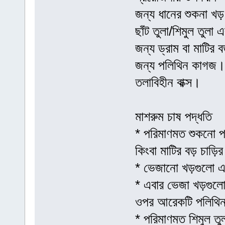
জন্য ধানের শুকনা খড়
ছাঁট তুলা/শিমুল তুল
জন্য ড্রাম বা মাটির
জন্য পলিথিন কাগজ। 
তলাবিহীন বাক্স।
মাশরুম চাষ পদ্ধতি
* পরিমাণমত শুকনো পরি
কিংবা মাটির বড় চাড়ি
* ভেজানো খড়গুলো এক
* এবার ভেজা খড়গুলো
ওপর আরেকটি পলিথিন 
* পরিমাণমত শিমুল তুল