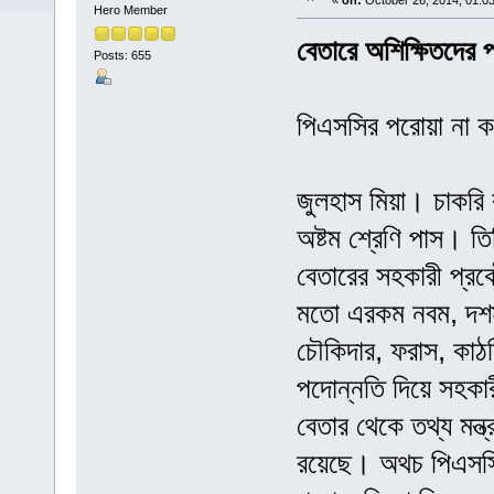
«
on:
October 26, 2014, 01:0
Hero Member
বেতারে অশিক্ষিতদের প
Posts: 655
পিএসসির পরোয়া না 
জুলহাস মিয়া। চাকরি 
অষ্টম শ্রেণি পাস। তি
বেতারের সহকারী প্রক
মতো এরকম নবম, দশম
চৌকিদার, ফরাস, কাঠম
পদোন্নতি দিয়ে সহকার
বেতার থেকে তথ্য মন্ত
রয়েছে। অথচ পিএসসি