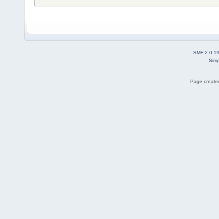
SMF 2.0.1
Simp
Page created