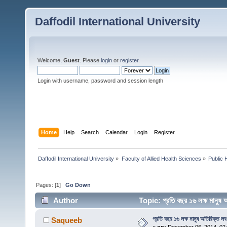
Daffodil International University
Welcome,
Guest
. Please
login
or
register
.
Login with username, password and session length
Home
Help
Search
Calendar
Login
Register
Daffodil International University
»
Faculty of Allied Health Sciences
»
Public 
Pages: [
1
]
Go Down
Author
Topic: প্রতি বছর ১৬ লক্ষ মানুষ
প্রতি বছর ১৬ লক্ষ মানুষ অতিরিক্ত লব
Saqueeb