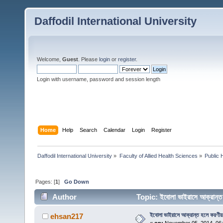
Daffodil International University
Welcome,
Guest
. Please
login
or
register
.
Login with username, password and session length
Home
Help
Search
Calendar
Login
Register
Daffodil International University
»
Faculty of Allied Health Sciences
»
Public 
Pages: [
1
]
Go Down
Author
Topic: ইবোলা ভাইরাসে আক্রান
ইবোলা ভাইরাসে আক্রান্ত হলে করণীয়
ehsan217