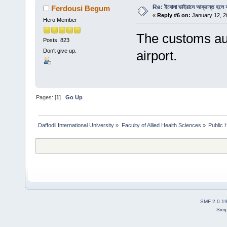
Re: ইবোলা ভাইরাসে আক্রান্ত হলে 
Ferdousi Begum
«
Reply #6 on:
January 12, 2
Hero Member
The customs aut
Posts: 823
Don't give up.
airport.
Pages: [
1
]
Go Up
Daffodil International University
»
Faculty of Allied Health Sciences
»
Public 
SMF 2.0.1
Simp