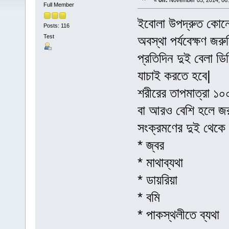
«
on:
November 05, 2014, 06
Full Member
ইবোলা উপদ্রুত কোনে
Posts: 116
Test
অবস্থা পর্যবেক্ষণ জরুর
প্রতিদিন দুই বেলা ডিজ
যাচাই করতে হবে|
শরীরের তাপমাত্রা ১০
বা আরও বেশি হলে জরুর
সংক্রমণের দুই থেকে ২
* জ্বর
* মাথাব্যথা
* ডায়রিয়া
* বমি
* পাকস্থলীতে ব্যথা