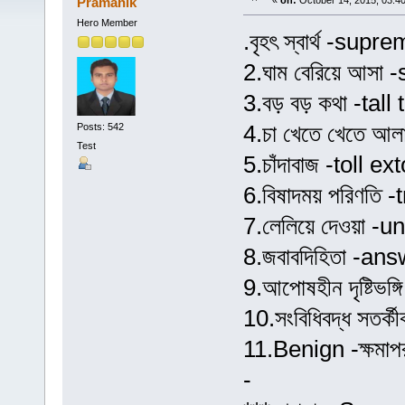
Pramanik
«
on:
October 14, 2015, 03:4
Hero Member
.বৃহৎ স্বার্থ -supr
2.ঘাম বেরিয়ে আস
3.বড় বড় কথা -tall 
4.চা খেতে খেতে আল
Posts: 542
Test
5.চাঁদাবাজ -toll ex
6.বিষাদময় পরিণতি 
7.লেলিয়ে দেওয়া -u
8.জবাবদিহিতা -ans
9.আপোষহীন দৃষ্টিভ
10.সংবিধিবদ্ধ সতর
11.Benign -ক্ষমাপর
-