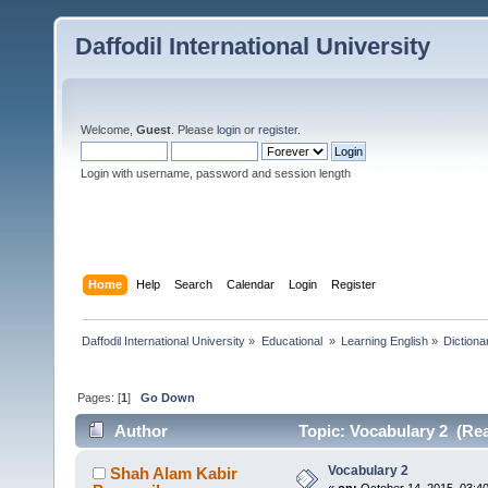
Daffodil International University
Welcome,
Guest
. Please
login
or
register
.
Login with username, password and session length
Home
Help
Search
Calendar
Login
Register
Daffodil International University
»
Educational 
»
Learning English
»
Dictiona
Pages: [
1
]
Go Down
Author
Topic: Vocabulary 2 (Rea
Vocabulary 2
Shah Alam Kabir