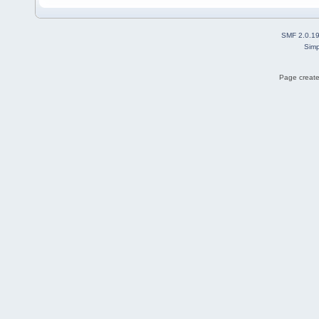
SMF 2.0.1
Simp
Page create