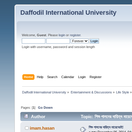
Daffodil International University
Welcome,
Guest
. Please
login
or
register
.
Login with username, password and session length
Home
Help
Search
Calendar
Login
Register
Daffodil International University
»
Entertainment & Discussions
»
Life Style
»
Pages: [
1
]
Go Down
Author
Topic: শিশু পালনের দায়িত্ব মা
শিশু পালনের দায়িত্ব মায়েদেরই!
imam.hasan