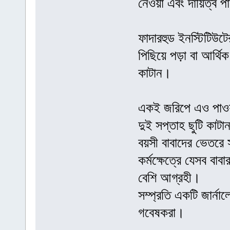
নেওয়া এবং দায়িত্ব 
ফাদারহুড ইনস্টিটিউটে
পিছিয়ে পড়া বা আর্থি
কাটান।
একই জরিপে এও পাওয়া
দুই সপ্তাহ ছুটি কাট
বয়সী বাবাদের ভেতরে
কর্মক্ষেত্রে যেসব বাব
বেশি আগ্রহী।
সম্প্রতি একটি জার্না
গবেষকরা।