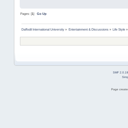
Pages: [
1
]
Go Up
Daffodil International University
»
Entertainment & Discussions
»
Life Style
»
SMF 2.0.1
Simp
Page created