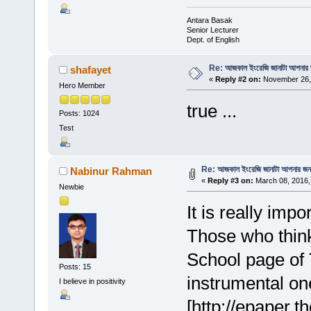
Antara Basak
Senior Lecturer
Dept. of English
Re: আজকাল ইংরেজি জানাটা আপনার জ
shafayet
«
Reply #2 on:
November 26, 
Hero Member
true ...
Posts: 1024
Test
Re: আজকাল ইংরেজি জানাটা আপনার জন্য
Nabinur Rahman
«
Reply #3 on:
March 08, 2016,
Newbie
It is really imp
Those who think
School page of 
Posts: 15
instrumental on
I believe in positivity
[http://epaper.t