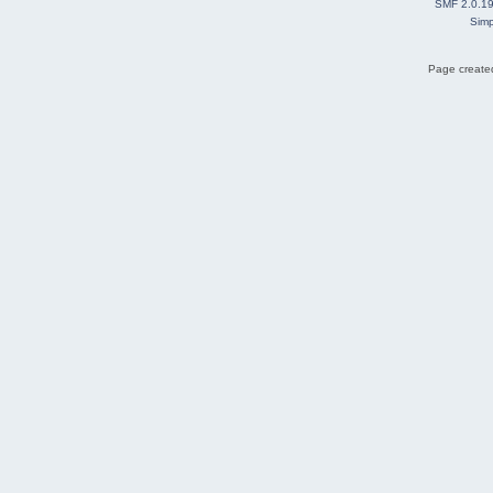
SMF 2.0.1
Simp
Page created