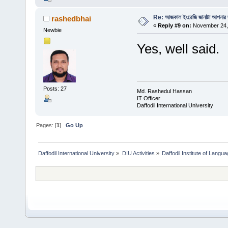
Re: আজকাল ইংরেজি জানাটা আপনার জ
rashedbhai
«
Reply #9 on:
November 24, 
Newbie
Yes, well said.
Posts: 27
Md. Rashedul Hassan
IT Officer
Daffodil International University
Pages: [
1
]
Go Up
Daffodil International University
»
DIU Activities
»
Daffodil Institute of Langu