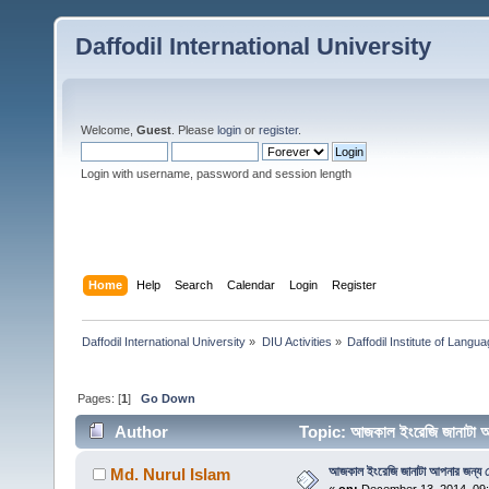
Daffodil International University
Welcome,
Guest
. Please
login
or
register
.
Login with username, password and session length
Home
Help
Search
Calendar
Login
Register
Daffodil International University
»
DIU Activities
»
Daffodil Institute of Langu
Pages: [
1
]
Go Down
Author
Topic: আজকাল ইংরেজি জানাটা আ
আজকাল ইংরেজি জানাটা আপনার জন্য ক
Md. Nurul Islam