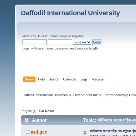
Daffodil International University
Welcome,
Guest
. Please
login
or
register
.
Login with username, password and session length
Home
Help
Search
Calendar
Login
Register
Daffodil International University
»
Entrepreneurship
»
Entrepreneurship Dev
Pages: [
1
]
Go Down
Author
Topic: স্টার্টআপের জন্যে সঠিক 
স্টার্টআপের জন্যে সঠিক কো-ফাউন্ডার খুঁ
asif.gce