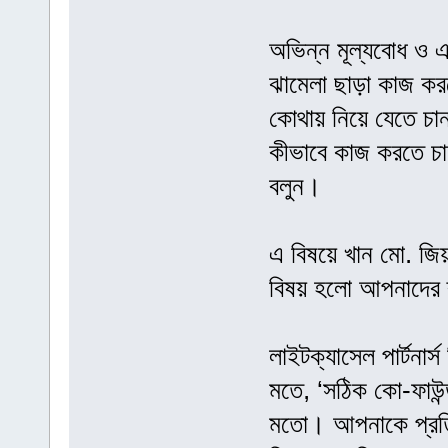
অভিন্ন মূল্যবোধ ও এক
ঝামেলা ছাড়া কাজ করত
কোথায় নিয়ে যেতে চা
কীভাবে কাজ করতে চান
বলুন।
এ বিষয়ে খান মো. জিয়া
বিষয় হলো আপনাদের ব্য
লাইটক্যাসেল পার্টনা
মতে, ‘সঠিক কো-ফাউন্
মতো। আপনাকে প্রতিদ