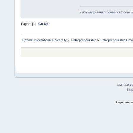
www.viagrasansordonnancefr.com ven
Pages: [
1
]
Go Up
Daffodil International University
»
Entrepreneurship
»
Entrepreneurship Dev
SMF 2.0.1
Simp
Page created