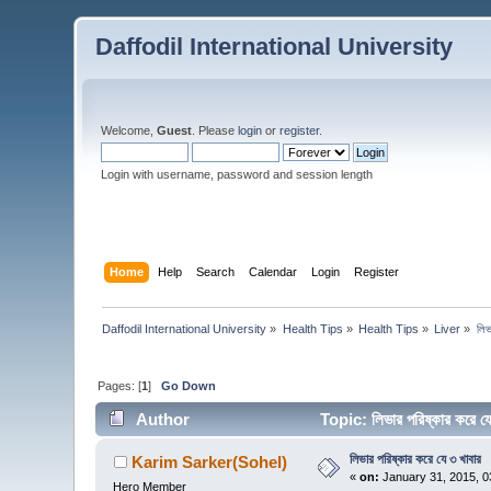
Daffodil International University
Welcome,
Guest
. Please
login
or
register
.
Login with username, password and session length
Home
Help
Search
Calendar
Login
Register
Daffodil International University
»
Health Tips
»
Health Tips
»
Liver
»
লিভ
Pages: [
1
]
Go Down
Author
Topic: লিভার পরিষ্কার করে
লিভার পরিষ্কার করে যে ৩ খাবার
Karim Sarker(Sohel)
«
on:
January 31, 2015, 0
Hero Member