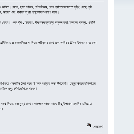
ে জড়িত। যেমন, হজম শক্তি, মেটবলিজম, রোগ প্রতিরোধ ক্ষমতা বৃদ্ধি, দেহে পুষ্টি
ামিন, আয়রন এবং সাধারণ সুগার গ্লুকোজ সংরক্ষণ করে।
েলে। ওজন বৃদ্ধি, হৃদরোগ, দীর্ঘ সময় ক্লান্তি অনুভব করা, হজমের সমস্যা, এলার্জি
িসিন এবং সেলেনিয়াম যা লিভার পরিষ্কার রাখে এবং ক্ষতিকর টক্সিক উপাদান হতে রক্ষা
ারে বেশি করে এনজাইম তৈরি করে যা হজম শক্তির জন্য উপযোগী। লেবুর মিনারেল লিভারের
, চাইলে মধুও মিশিয়ে নিতে পারেন।
থে সাথে লিভারকেও সুস্থ রাখে। আপেলে আছে আরও কিছু উপাদান- ম্যালিক এসিড যা
ান।
Logged