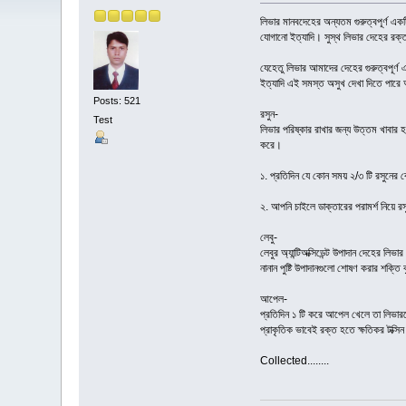
লিভার মানবদেহের অন্যতম গুরুত্বপূর্ণ এক
যোগানো ইত্যাদি। সুস্থ লিভার দেহের রক্ত
যেহেতু লিভার আমাদের দেহের গুরুত্বপূর্ণ
ইত্যাদি এই সমস্ত অসুখ দেখা দিতে পারে 
Posts: 521
রসুন-
Test
লিভার পরিষ্কার রাখার জন্য উত্তম খাবার 
করে।
১. প্রতিদিন যে কোন সময় ২/৩ টি রসুনের 
২. আপনি চাইলে ডাক্তারের পরামর্শ নিয়ে র
লেবু-
লেবুর অ্যান্টিঅক্সিডেন্ট উপাদান দেহের 
নানান পুষ্টি উপাদানগুলো শোষণ করার শক্তি
আপেল-
প্রতিদিন ১ টি করে আপেল খেলে তা লিভার
প্রাকৃতিক ভাবেই রক্ত হতে ক্ষতিকর টক্
Collected........