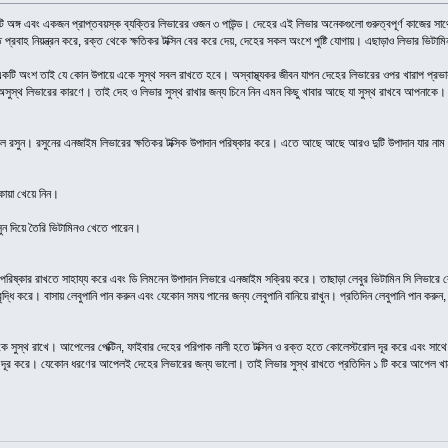
টি অঙ্গ এবং একজন প্রাপ্তবয়স্ক ব্যক্তির লিভারের ওজন ৩ পাউন্ড। দেহের এই লিভার অনেকগুলো গুরুত্বপূর্ণ কাজের সাথ
 প্রবাহ নিয়ন্ত্রন করে, রক্ত থেকে ক্ষতিকর টক্সিন বের করে দেয়, দেহের সকল অংশে পুষ্টি যোগায়। এছাড়াও লিভার ভিট
 একটি অংশ তাই যে কোন উপায়ে একে সুস্থ সবল রাখতে হবে। অস্বাস্থ্যকর জীবন যাপন দেহের লিভারের ওপর খারাপ প্রভাব ফ
অসুস্থ লিভারের কারণে। তাই দেহ ও লিভার সুস্থ রাখার জন্য চিনে নিন এমন কিছু খাবার আছে যা সুস্থ রাখবে আপনাকে।
হল রসুন। রসুনের এনজাইম লিভারের ক্ষতিকর টক্সিক উপাদান পরিষ্কার করে। এতে আছে আছে আরও দুটি উপাদান যার নাম এল
কোয়া খেয়ে নিন।
সুন দিয়ে তৈরি ভিটামিনও খেতে পারেন।
লিভার পরিষ্কার রাখতে সাহায্য করে এবং ডি লিমনেন উপাদান লিভারে এনজাইম সক্রিয় করে। তাছাড়া লেবুর ভিটামিন সি লিভ
 বৃদ্ধি করে। বাসায় লেবুপানি পান করুন এবং যেকোন সময় পানের জন্য লেবুপানি বানিয়ে রাখুন। প্রতিদিন লেবুপানি পান করুন
কে সুস্থ রাখে। আপেলের পেক্টিন, ফাইবার দেহের পরিপাক নালী হতে টক্সিন ও রক্ত হতে কোলেস্টরোল দূর করে এবং সা
সিন দূর করে। যেকোন ধরণের আপেলই দেহের লিভারের জন্য ভালো। তাই লিভার সুস্থ রাখতে প্রতিদিন ১ টি করে আপেল খ