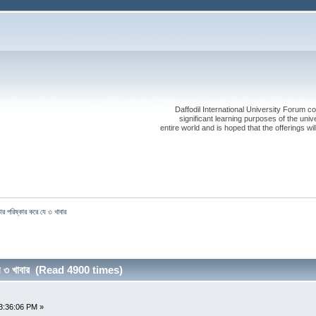
Daffodil International University Forum co
significant learning purposes of the uni
entire world and is hoped that the offerings will
ার পরিষ্কার করে যে ৩ খাবার
 যে ৩ খাবার (Read 4900 times)
3:36:06 PM »