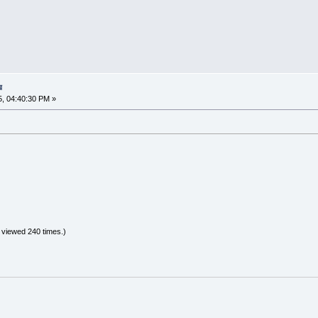
র
5, 04:40:30 PM »
 viewed 240 times.)