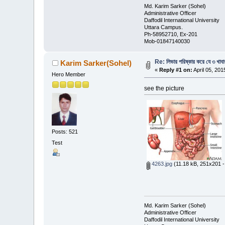
Md. Karim Sarker (Sohel)
Administrative Officer
Daffodil International University
Uttara Campus.
Ph-58952710, Ex-201
Mob-01847140030
Re: লিভার পরিষ্কার করে যে ৩ খাবা
Karim Sarker(Sohel)
«
Reply #1 on:
April 05, 201
Hero Member
see the picture
Posts: 521
Test
4263.jpg
(11.18 kB, 251x201 -
Md. Karim Sarker (Sohel)
Administrative Officer
Daffodil International University