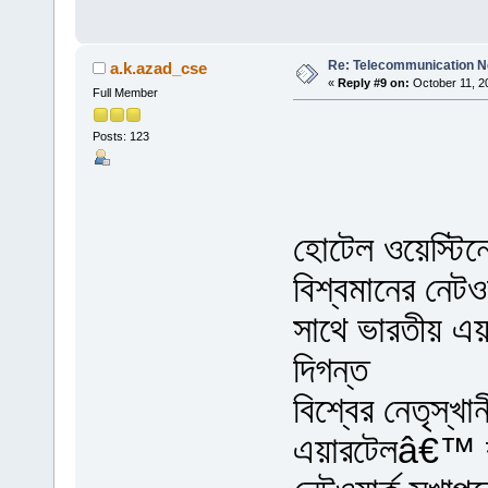
Re: Telecommunication 
a.k.azad_cse
«
Reply #9 on:
October 11, 2
Full Member
Posts: 123
হোটেল ওয়েস্টিন
বিশ্বমানের নেটও
সাথে ভারতীয় এয়া
দিগন্ত
বিশ্বের নেতৃস্খ
এয়ারটেলâ€™ বাংল