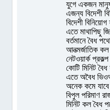
যুগে একজন মানু
এজন্য বিদেশী ব
বিদেশী বিনিয়োগ 
এতে মাথাপিছু জ
বর্তমানে বৈধ পথ
আনত্মর্জাতিক ক
নেটওয়ার্ক প্রকল্
কোটি মিনিট বৈধ
এতে অবৈধ ভিওআ
অনেক কমে যাব
বিপুল পরিমাণ র
মিনিট কল বৈধ প