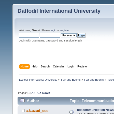
Daffodil International University
Welcome,
Guest
. Please
login
or
register
.
Login with username, password and session length
Home
Help
Search
Calendar
Login
Register
Daffodil International University
»
Fair and Events
»
Fair and Events
»
Tele
Pages: [
1
]
2
3
Go Down
Author
Topic: Telecommunicatio
Telecommunication News
a.k.azad_cse