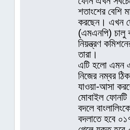
ফোন এখন সবচেয়
শতাংশের বেশি ম
করছেন। এখন দেশ
(এমএনপি) চালু 
নিয়ন্ত্রণ কমিশন
তারা।
এটি হলো এমন এক
নিজের নম্বর ঠি
যাওয়া-আসা করত
মোবাইল ফোনটি 
বদলে বাংলালিংক
বদলাতে হবে ০১
গেলে যুক্ত হব