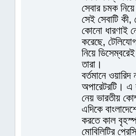
সেবার চমক নিয়
সেই সেবাটি কী, 
কোনো ধারণাই নে
করেছে, টেলিযোগা
নিয়ে ডিসেম্বরেই 
তারা।
বর্তমানে ওয়ারিদ
অপারেটরটি। এ ব
নেয় ভারতীয় কোম
এদিকে বাংলাদেশ
করতে কাল বৃহস্
মোবিলিটির প্রেস