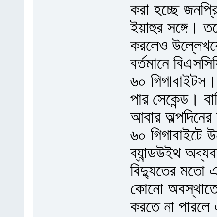
করা হচ্ছে জনপ্র
ইয়াহুর সঙ্গে। 
করলেও উল্লেখয
বর্তমানে বিএসসি
৬০ গিগাবাইটস। 
পার সেকেন্ড। ব
আবার অল্পদিনের 
৬০ গিগাবাইটে উ
ব্যান্ডউইথ অব্য
বিদ্যুতের মতো এ
কোনো অবস্থাতেই
করতে না পারলে