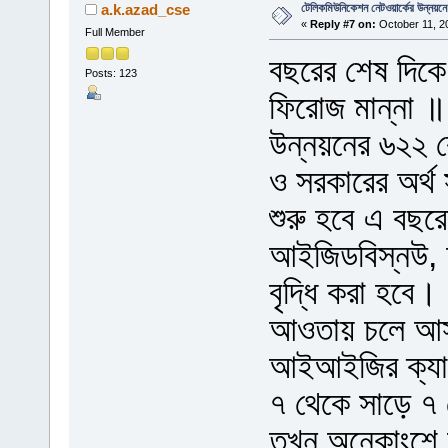
টেলিকমিউনিকেশন নেটওয়ার্কের উন্নয়ন
a.k.azad_cse
«
Reply #7 on:
October 11, 2
Full Member
বছরের শেষ দিকে 
Posts: 123
ফিরোজ মান্না ॥
উন্নয়নের ৬২২ ক
ও সরকারের অর্থ
শুরু হবে এ বছরে
আইজিডবিস্নউ,
বৃদ্ধি করা হবে।
আওতায় চলে আস
আইআইজির ক্যাপা
৭ থেকে সাড়ে ৭
তখন অনেকাংশে 