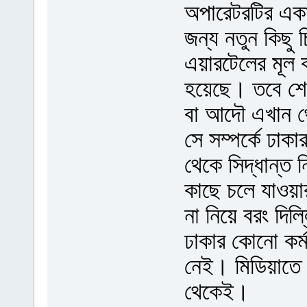
অপারেটরটির একাধিক
জন্য নতুন কিছু 
এয়ারটেলের মূল ক
হয়েছে। তবে শেষ
বা আদৌ এখান থ
সে সম্পর্কে ঢা
থেকে সিদ্ধান্ত ন
কাছে চলে যাওয়া
না নিয়ে বরং দি
ঢাকার কোনো কর্ম
নেই। মিডিয়াতে কী
থেকেই।