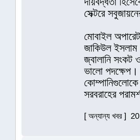
দায়বদ্ধতা হিসে
সেক্টরে সবুজায়ন
মোবাইল অপারেট
জাকিউল ইসলাম এ 
জ্বালানি সংকট ও 
ভালো পদক্ষেপ। এ
কোম্পানিগুলোক
সরবরাহের পরামর
[ অন্যান্য খবর ] 