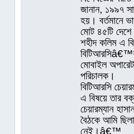
জানান, ১৯৯৭ সাল
হয়। বর্তমানে ভা
মোট ৪৫টি দেশে 
শহীদ কলিম এ বি
বিটিআরসিâ€™র ক
মোবাইল অপারেটর
পরিচালক।
বিটিআরসি চেয়ার
এ বিষয়ে তার বক্
চেয়ারম্যান হাস
বৈঠকে আমি ছিলা
নেই।â€™