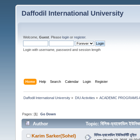
Daffodil International University
Welcome,
Guest
. Please
login
or
register
.
Login with username, password and session length
Home
Help
Search
Calendar
Login
Register
Daffodil International University
»
DIU Activities
»
ACADEMIC PROGRAMS A
Pages: [
1
]
Go Down
Author
Topic: বিসিক-ড্যাফোডিল ইউনিভা
বিসিক-ড্যাফোডিল ইউনিভার্সিটি চুক্তি
Karim Sarker(Sohel)