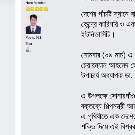
«
on:
March 10, 2015, 01:22:
Hero Member
দেশের পাঁচটি স্থানে বা
কেন্দ্রে কারিগরি ও এ
ইউনিভার্সিটি।
Posts: 521
Test
সোমবার (০৯ মার্চ) এ 
চেয়ারম্যান আহমেদ হো
উপাচার্য অধ্যাপক ডা
এ উপলক্ষে সোনারগাঁ
বক্তব্যে শিল্পমন্ত্রী
এ পৃথিবীতে এক দেশে
শক্তি দিয়ে এই বিশ্ব