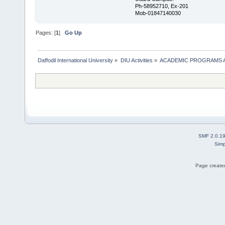
Ph-58952710, Ex-201
Mob-01847140030
Pages: [
1
]
Go Up
Daffodil International University
»
DIU Activities
»
ACADEMIC PROGRAMS A
SMF 2.0.1
Simp
Page created