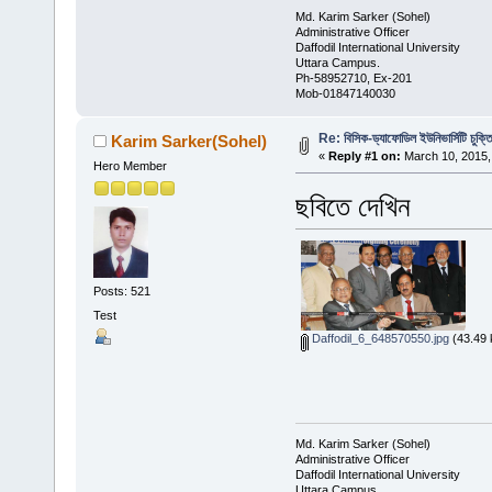
Md. Karim Sarker (Sohel)
Administrative Officer
Daffodil International University
Uttara Campus.
Ph-58952710, Ex-201
Mob-01847140030
Re: বিসিক-ড্যাফোডিল ইউনিভার্সিটি চুক্ত
Karim Sarker(Sohel)
«
Reply #1 on:
March 10, 2015,
Hero Member
ছবিতে দেখিন
Posts: 521
Test
Daffodil_6_648570550.jpg
(43.49 
Md. Karim Sarker (Sohel)
Administrative Officer
Daffodil International University
Uttara Campus.