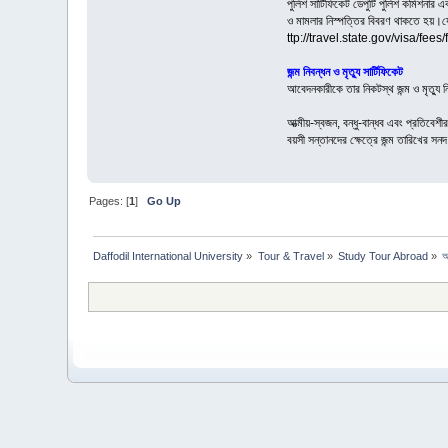
পুলিশ সার্টিফিকেট ডেপুটি পুলিশ কমিশনার 
ও মামলার নিস্পত্তির বিবরণ থাকতে হয়।যে
ttp://travel.state.gov/visa/fee
জন্ম নিবন্ধন ও মৃত্যু সার্টিফিকেট
আবেদনকারীকে তার নিকটস্থ জন্ম ও মৃত্যু 
আত্মীয়-স্বজন, বন্ধু-বান্ধব এবং প্রতিব
বয়সী সন্তানদের ক্ষেত্রে জন্ম তারিখের স
Pages: [
1
]
Go Up
Daffodil International University
»
Tour & Travel
»
Study Tour Abroad
»
আ