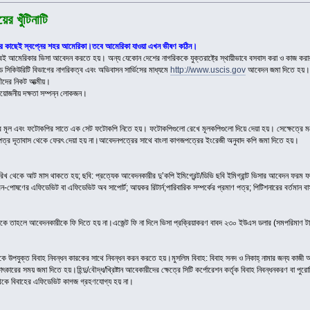
র খুঁটিনাটি
র কাছেই স্বপ্নের শহর আমেরিকা।তবে আমেরিকা যাওয়া এখন ভীষণ কঠিন।
বেই আমেরিকার ভিসা আবেদন করতে হয়। অন্য যেকোন দেশের নাগরিককে যুক্তরাষ্ট্রে স্থায়ীভাবে বসবাস করা ও কাজ করার অন
ল্যান্ড সিকিউরিটি বিভাগের নাগরিকত্ব এবং অভিবাসন সার্ভিসের মাধ্যমে
http://www.uscis.gov
আবেদন জমা দিতে হয়। যুক্
ারীদের নিকট আত্মীয়।
 প্রয়োজনীয় দক্ষতা সম্পন্ন লোকজন।
দের মূল এবং ফটোকপির সাতে এক সেট ফটোকপি নিতে হয়। ফটোকপিগুলো রেখে মূলকপিগুলো দিয়ে দেয়া হয়। সেক্ষেত্রে মনে
্র দূতাবাস থেকে ফেরৎ দেয়া হয় না।আবেদনপত্রের সাথে বাংলা কাগজপত্রের ইংরেজী অনুবাদ কপি জমা দিতে হয়।
র তারিখ থেকে আট মাস থাকতে হয়; ছবি: প্রত্যেক আবেদনকারীর দু’কপি ইমিগ্রেন্ট/ডিভি ছবি ইমিগ্রান্ট ভিসার আবেদন ফরম য
রন-পোষণের এফিডেভিট বা এফিডেভিট অব সাপোর্ট; আয়কর রিটার্ন;পারিবারিক সম্পর্কের প্রমাণ পত্র; পিটিশনারের বর্তমান ব
ে থাকে তাহলে আবেদনকারীকে ফি দিতে হয় না।এজেন্ট ফি না দিলে ভিসা প্রক্রিয়াকরণ বাবদ ২৩০ ইউএস ডলার (সমপরিমাণ
ে উপযুক্ত বিবাহ নিবন্ধন কারকের সাথে নিবন্ধন করন করতে হয়।মুসলিম বিবাহ: বিবাহ সনদ ও নিকাহ্ নামার জন্য কাজী 
ষাৎকারের সময় জমা দিতে হয়।হিন্দু/বৌদ্ধ/খ্রিষ্টান আবেকারীদের ক্ষেত্রে সিটি কর্পোরেশন কর্তৃক বিবাহ নিবন্ধনকরণ বা প
থেকে বিবাহের এফিডেভিট কাগজ গ্রহণযোগ্য হয় না।