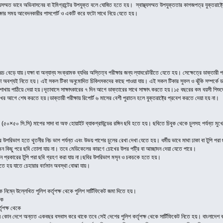
স্থ্যসম্মত ভাবে অভিবাসনের বা ইমিগ্রান্টের উপযুক্ত বলে ঘোষিত হতে হয়। স্বাস্থ্যসম্মত উপযুক্ততার কাগজপত্র যুক্তরা
ীক্ষার সময় আবেদনকারীর পাসপোর্ট ও একটি করে ফটো সাথে নিয়ে যেতে হয়।
রচ বেড়ে যায়।যক্ষা বা অন্যান্য সংক্রামক ব্যধির অস্তিত্ব পরীক্ষার জন্য ল্যাবরেটরীতে যেতে হয়। সেক্ষেত্রে ডাক্তারী 
কা অবশ্যই নিতে হয়। এই সকল টিকা অনুমোদিত চিকিৎসকদের কাছে পাওয়া যায়। এই সকল টিকার সুফল ও ঝুঁকি সম্পর্কে
ুলার শাখায় পাঠিয়ে দেয়া হয়।দূতাবাসে সাক্ষাৎকারের ৭ দিন আগে ডাক্তারের সাথে সাক্ষাৎ করতে হয়।১৫ বছরের কম বয়সী শিশু
খের আগে শেষ করতে হয়।ডাক্তারী পরীক্ষায় রিপোর্ট ৬ মাসের বেশী পুরাতন হলে যুক্তরাষ্ট্রে প্রবেশ করতে দেয়া হয় না।
৫০×৫০ সি.সি) মাপের সাদা বা অফ হোয়াইট ব্যাকগ্রাউন্ডের রঙ্গিন ছবি হতে হয়। ছবিতে চিবুক থেকে চুলসহ পর্যন্ত মুখের
 উপরিভাগ হতে থুতনীর নিচ ভাগ পর্যন্ত এবং উভয় পাশের চুলের রেখা দেখা যেতে হয়। ধর্মীয় ভাবে মাথা ঢাকা বা টুপি পরা 
মন কিছু পরে ছবি তোলা যায় না। তবে মেডিকেলের কারণে চোখের উপর পট্রি বা আচ্ছাদন দেয়া যেতে পারে।
 কোন প্রকারের টুপি পরা ছবি গ্রহণ করা যায় না।ছবির উপরিভাগ মসৃন ও চকচকে হতে হয়।
লতে হয় যাতে চেহারার বর্তমান অবস্থা বোঝা যায়।
নিম্নে উল্লেখিত পুলিশ কর্তৃপক্ষ থেকে পুলিশ সার্টিফিকেট জমা দিতে হয়।
কে
ৃপক্ষ থেকে
কোন দেশে অন্তত একবছর বসবাস করে থাকে তবে সেই দেশের পুলিশ কর্তৃপক্ষ থেকে সার্টিফিকেট নিতে হয়। বাংলাদেশ ব্য