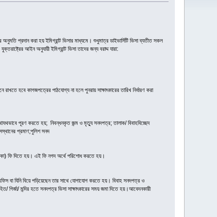
ুমতি প্রদান করা হয় ইমিগ্রান্ট ভিসার মাধ্যমে। শুধুমাত্র ডাইভার্সিটি ভিসা ব্যতীত সকল
তরাষ্ট্রের আইন অনুযায়ী ইমিগ্রান্ট ভিসা তাদের জন্য বরাদ্দ যারা:
 রাখতে হবে কাগজপত্রের পাঠযোগ্য না হলে পুনরায় সাক্ষাৎকারের তারিখ নির্ধারণ করা
থাযথভাবে পূরণ করতে হয়; নিবন্ধনকৃত জন্ম ও মৃত্যু সনদপত্র; তালাক/ বিবাহবিচ্ছেদ
াসস্থানের প্রমাণ;পুলিশ সনদ
 টাকা) ফি দিতে হয়। এই ফি নগদ অর্থে পরিশোধ করতে হয়।
অফিস বা যিনি বিয়ে পড়িয়েছেন তার সাথে যোগাযোগ করতে হয়। বিবাহ সনদপত্র ও
ুরোহিত/ গির্জা/ মন্দির হতে সনদপত্র ভিসা সাক্ষাৎকারের সময় জমা দিতে হয়।আবেদনকারী