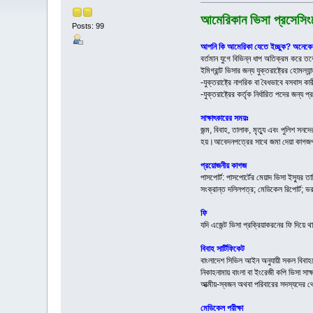
আমেরিকান ভিসা প্রসেসিংয়ে
Posts: 99
আপনি কি আমেরিকা যেতে ইচ্ছুক? অনেকে
বর্তমান যুগে বিভিন্ন ধাপ অতিক্রম করে ত
ইমিগ্রান্ট ভিসার জন্য যুক্তরাষ্ট্রের হোম
-যুক্তরাষ্ট্রে নাগরিক বা বৈধভাবে বসবাস ক
-যুক্তরাষ্ট্রের কর্তৃক নির্ধারিত পদের জন্য
সাক্ষাৎকারের সময়ঃ
জন্ম, বিবাহ, তালাক, মৃত্যু এবং পুলিশ সন
হয়।আবেদনপত্রের সাথে জমা দেয়া কাগজপত
প্রয়োজনীয় কাগজ
পাসপোর্ট: পাসপোর্টের মেয়াদ ভিসা ইস্যু
সংক্রান্ত দলিলপত্র; মেডিকেল রিপোর্ট; ভ
ফি
যদি এজেন্ট ভিসা প্রক্রিয়াকরনের ফি দিয়
বিবাহ সার্টিফিকেট
বাংলাদেশ সিভিল আইন অনুযায়ী সকল বিবাহক
নিকাহনামায় বাংলা বা ইংরেজী কপি ভিসা সাক্
আত্মীয়-স্বজন অথবা পরিবারের সদস্যদের 
মেডিকেল পরীক্ষা