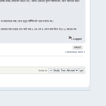
তে স্থানীয় থানায় যোগাযোগ করতে হয়। আটক রেকর্ডের পুলিশ সার্টিফিকেট, যাতে আটকের কারণ
া ডাক্তারের কাছ থেকে মৃত্যু সার্টিফিকেট গ্রহণযোগ্য নয়।
 জন্ম সনদ ব্যবহার করা হয়েছে তাও আই আর ৫ এম এফ ৪ কেসে জমা দিতে হয়।২১ বছরের কম
Logged
PRINT
« previous
next »
Jump to: