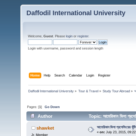
Daffodil International University
Welcome,
Guest
. Please
login
or
register
.
Login with username, password and session length
Home
Help
Search
Calendar
Login
Register
Daffodil International University
»
Tour & Travel
»
Study Tour Abroad
»
আ
Pages: [
1
]
Go Down
Author
Topic: আমেরিকান ভিসা প্রসে
আমেরিকান ভিসা প্রসেসিংয়ের খুঁটি
shawket
«
on:
July 23, 2015, 09:2
Jr. Member