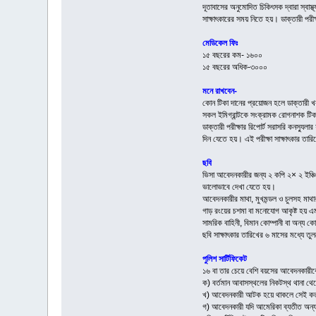
দূতাবাসের অনুমোদিত চিকিৎসক দ্বারা স্বা
সাক্ষাৎকারের সময় নিতে হয়। ডাক্তারী পর
মেডিকেল ফিঃ
১৫ বছরের কম- ১৬০০
১৫ বছরের অধিক-৩০০০
মনে রাখবেন-
কোন টিকা দানের প্রয়োজন হলে ডাক্তারী খ
সকল ইমিগ্রান্টকে সংক্রামক রোগনাশক টি
ডাক্তারী পরীক্ষার রিপোর্ট সরাসরি কনস্য
দিন যেতে হয়। এই পরীক্ষা সাক্ষাৎকার তারি
ছবি
ভিসা আবেদনকারীর জন্য ২ কপি ২× ২ ইঞ্চি (
ভালোভাবে দেখা যেতে হয়।
আবেদনকারীর মাথা, মুখমন্ডল ও চুলসহ মাথার
গাড় রংয়ের চশমা বা মনোযোগ আকৃষ্ট হয় এ
সামরিক বাহিনী, বিমান কোম্পানী বা অন্য
ছবি সাক্ষাৎকার তারিখের ৬ মাসের মধ্যে তু
পুলিশ সার্টিফিকেট
১৬ বা তার চেয়ে বেশি বয়সের আবেদনকারীকে 
ক) বর্তমান আবাসস্থলের নিকটস্থ থানা থে
খ) আবেদনকারী আটক হয়ে থাকলে সেই কর্ত
গ) আবেদনকারী যদি আমেরিকা ব্যতীত অন্য 