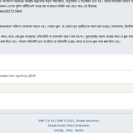
এবং বাংলাদেশ সরকারের পররাষ্ট্র মন্ত্রণালয় কর্তৃক পর্যালোচিত, অনুমোদিত ও সত্যায়িত হতে হয়। আরো বিস্তারিত জান
সকল দেশের পুলিশ সার্টিফিকেট পাওয়া যায় না জানতে ভিজিট করা যেতে পারে এই ঠিকানায়
s/fees3272.html
নিবন্ধনকরণ অফিসে যোগাযোগ করতে হয়। যেখানে জন্ম বা যেখানে মৃত ব্যাক্তিকে দাফন করা হয়েছে।হাসপাতাল, ক্লিনিক ব
েশীর কাছে থেকে নেয়া জন্ম সংক্রান্ত এফিডেভিট বা হলফনামা গ্রহণ করা হয় না। যুক্তরাষ্ট্রে প্রথম যাওয়ার সময় যে
নদ জমা দিতে হয়। সন্তান অভিবাসী হতে না চাইলে বা অভিবাসী হওয়ার যোগ্য না হলেও জন্ম সনদ জমা দিতে হয়।
মেরিকান ভিসা প্রসেসিংয়ের খুঁটিনাটি
SMF 2.0.19
|
SMF © 2021
,
Simple Machines
Simple Audio Video Embedder
XHTML
RSS
WAP2