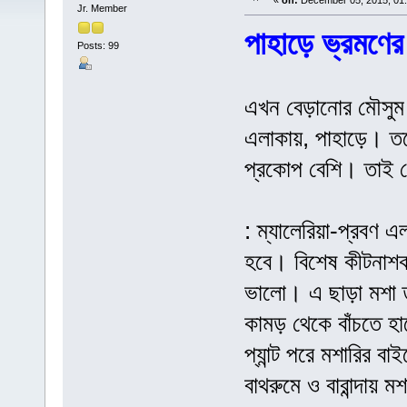
«
on:
December 05, 2015, 01
Jr. Member
পাহাড়ে ভ্রমণে
Posts: 99
এখন বেড়ানোর মৌসুম।
এলাকায়, পাহাড়ে। তবে ম
প্রকোপ বেশি। তাই স
: ম্যালেরিয়া-প্রবণ 
হবে। বিশেষ কীটনাশকয
ভালো। এ ছাড়া মশা তা
কামড় থেকে বাঁচতে হা
প্যান্ট পরে মশারির ব
বাথরুমে ও বারান্দায় ম