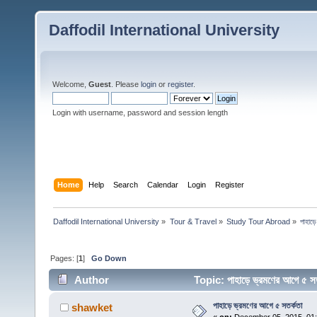
Daffodil International University
Welcome,
Guest
. Please
login
or
register
.
Login with username, password and session length
Home
Help
Search
Calendar
Login
Register
Daffodil International University
»
Tour & Travel
»
Study Tour Abroad
»
পাহাড়
Pages: [
1
]
Go Down
Author
Topic: পাহাড়ে ভ্রমণের আগে ৫ 
পাহাড়ে ভ্রমণের আগে ৫ সতর্কতা
shawket