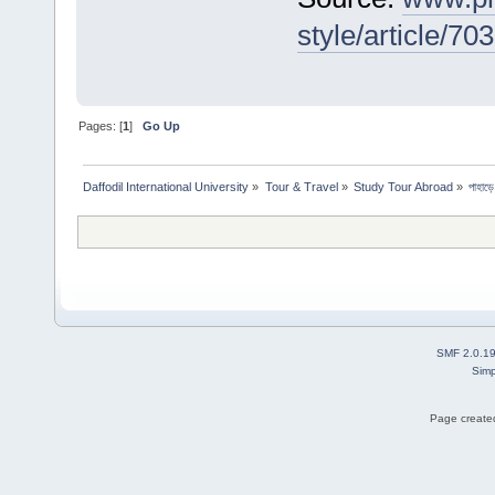
style/article/70
Pages: [
1
]
Go Up
Daffodil International University
»
Tour & Travel
»
Study Tour Abroad
»
পাহাড়
SMF 2.0.1
Simp
Page created