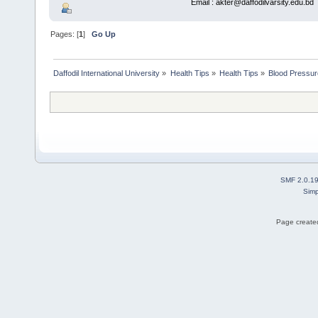
Email : akter@daffodilvarsity.edu.bd
Pages: [
1
]
Go Up
Daffodil International University
»
Health Tips
»
Health Tips
»
Blood Pressur
SMF 2.0.1
Simp
Page created