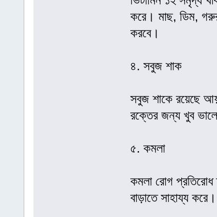
ভিটামিন ১২ সমৃদ্ধ খ
করে। মাছ, ডিম, গরুর
করবে।
৪. সবুজ শাক
সবুজ শাকে রয়েছে আয়
রক্তের জন্য খুব ভা
৫. কমলা
কমলা রোগ প্রতিরোধ 
বাড়াতে সাহায্য কর