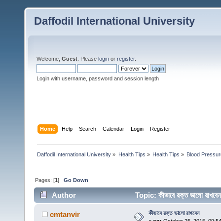
Daffodil International University
Welcome,
Guest
. Please
login
or
register
.
Login with username, password and session length
Home
Help
Search
Calendar
Login
Register
Daffodil International University
»
Health Tips
»
Health Tips
»
Blood Pressur
Pages: [
1
]
Go Down
Author
Topic: কীভাবে রক্ত ভালো রাখ
কীভাবে রক্ত ভালো রাখবেন
cmtanvir