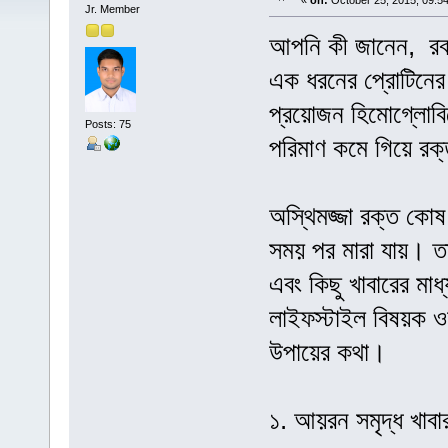
«
on:
October 25, 2015, 09:5
Jr. Member
আপনি কী জানেন, রক
এক ধরনের প্রোটিনের
প্রয়োজন হিমোগ্লোবি
Posts: 75
পরিমাণ কমে গিয়ে রক্
অস্থিমজ্জা রক্ত কোষ
সময় পর মারা যায়। তা
এবং কিছু খাবারের মা
লাইফস্টাইল বিষয়ক ওয়
উপায়ের কথা।
১. আয়রন সমৃদ্ধ খাবা