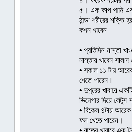
৪। কয়েক ঘণ্টার পর
৫। এক কাপ পানি একট
ঠান্ডা শরীরের শক্তি 
কখন খাবেন
• প্রতিদিন নাস্তা খ
নাস্তায় খাবেন সালা
• সকাল ১১ টায় আরেক গ
খেতে পারেন।
• দুপুরের খাবারে এ
ভিনেগার দিয়ে লেটুস 
• বিকেল ৪টায় আরেক 
ফল খেতে পারেন।
• রাতের খাবারে এক ট