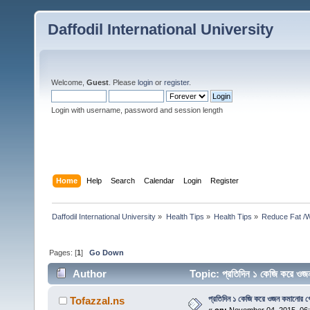
Daffodil International University
Welcome,
Guest
. Please
login
or
register
.
Login with username, password and session length
Home
Help
Search
Calendar
Login
Register
Daffodil International University
»
Health Tips
»
Health Tips
»
Reduce Fat /W
Pages: [
1
]
Go Down
Author
Topic: প্রতিদিন ১ কেজি করে ও
প্রতিদিন ১ কেজি করে ওজন কমানোর গো
Tofazzal.ns