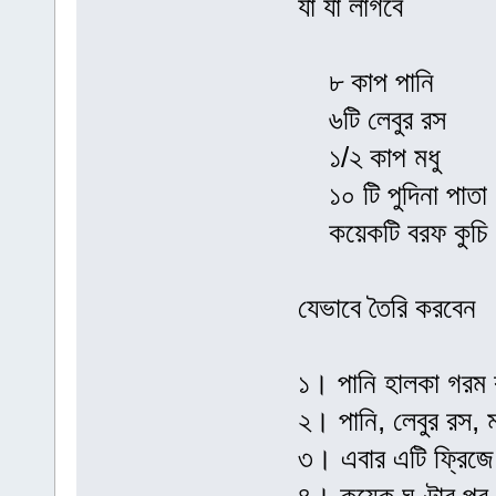
যা যা লাগবে
৮ কাপ পানি
৬টি লেবুর রস
১/২ কাপ মধু
১০ টি পুদিনা পাতা
কয়েকটি বরফ কুচি
যেভাবে তৈরি করবেন
১। পানি হালকা গরম 
২। পানি, লেবুর রস, 
৩। এবার এটি ফ্রিজে 