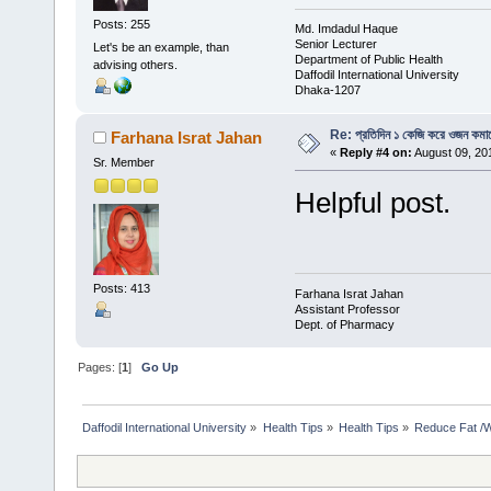
Posts: 255
Md. Imdadul Haque
Senior Lecturer
Let's be an example, than
Department of Public Health
advising others.
Daffodil International University
Dhaka-1207
Re: প্রতিদিন ১ কেজি করে ওজন কমান
Farhana Israt Jahan
«
Reply #4 on:
August 09, 20
Sr. Member
Helpful post.
Posts: 413
Farhana Israt Jahan
Assistant Professor
Dept. of Pharmacy
Pages: [
1
]
Go Up
Daffodil International University
»
Health Tips
»
Health Tips
»
Reduce Fat /W