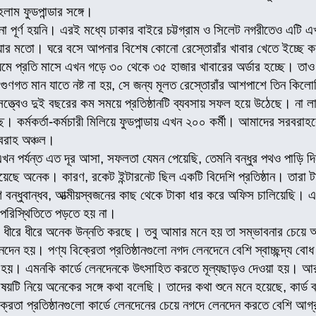
হলাম ফুডপান্ডার সঙ্গে।
খনো পূর্ণ হয়নি। এরই মধ্যে ঢাকার বাইরে চট্টগ্রাম ও সিলেট নগরীতেও এটি
য়ার মতো। ঘরে বসে আপনার বিশেষ কোনো রেস্তোরাঁর খাবার খেতে ইচ্ছে ক
যমে প্রতি মাসে এখন গড়ে ৩০ থেকে ৩৫ হাজার খাবারের অর্ডার হচ্ছে। ত
গুণগত মান যাতে নষ্ট না হয়, সে জন্য মূলত রেস্তোরাঁর আশপাশে তিন কিলোম
ত্ত্বেও দুই বছরের কম সময়ে প্রতিষ্ঠানটি ব্যবসায় সফল হয়ে উঠেছে। না
। কর্মকর্তা-কর্মচারী মিলিয়ে ফুডপান্ডায় এখন ২০০ কর্মী। আমাদের সরবরাহ
বরাহ অঞ্চল।
ন পর্যন্ত এত দূর আসা, সফলতা যেমন পেয়েছি, তেমনি বন্ধুর পথও পাড়ি
েছে অনেক। কারণ, রকেট ইন্টারনেট ছিল একটি বিদেশি প্রতিষ্ঠান। তারা 
ন্ধুবান্ধব, আত্মীয়স্বজনের কাছ থেকে টাকা ধার করে অফিস চালিয়েছি। এক
 পরিস্থিতিতে পড়তে হয় না।
দেশ ধীরে ধীরে অনেক উন্নতি করছে। তবু আমার মনে হয় তা সম্ভাবনার চ
েন হয়। পণ্য বিক্রেতা প্রতিষ্ঠানগুলো নগদ লেনদেনে বেশি স্বাচ্ছন্দ্য ব
 হয়। এমনকি কার্ডে লেনদেনকে উৎসাহিত করতে মূল্যছাড়ও দেওয়া হয়। আর
ষয়টি নিয়ে অনেকের সঙ্গে কথা বলেছি। তাদের কথা শুনে মনে হয়েছে, কার্ড ব্
রেতা প্রতিষ্ঠানগুলো কার্ডে লেনদেনের চেয়ে নগদে লেনদেন করতে বেশি আ