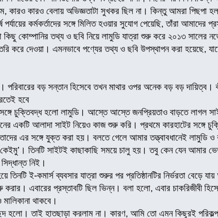
াম, কারও কারও বেলায় অভিজ্ঞতাটা সুখকর ছিল না। কিন্তু আমরা পিছপা
ষ পর্যায়ের কর্মকর্তাদের সঙ্গে মিলিত হওয়ার সুযোগ পেয়েছি, তাঁরা আমাদের 
না কিছু কোম্পানির তথ্য ও ছবি নিয়ে লামুডি যাত্রা শুরু করে ২০১৩ সালের ন
র তৈরি করে দেওয়া। এমনভাবে পণ্যের তথ্য ও ছবি উপস্থাপন করা হয়েছে, যা
পরিবারের বড় সন্তান হিসেবে তখন মাথার ওপর অনেক বড় বড় দায়িত্ব। কী
 করতেই হবে
ের সঙ্গে চুক্তিবদ্ধ হলো লামুডি। আস্তে আস্তে জনপ্রিয়তাও বাড়তে লাগল 
ণনের একটি আলাদা সাইট নিয়েও কাজ শুরু করি। প্রথমে কারহাটের সঙ্গে চুক্ত
তাদের এর সঙ্গে যুক্ত করা হয়। বলতে গেলে আমার তত্ত্বাবধানেই লামুডি ও
 ‘কেইমু’। তিনটি সাইটই কাছাকাছি সময়ে চালু হয়। তবু কেন যেন আমার ভ
সিদ্ধান্ত নিই।
য়ে তিনটি ই-কমার্স ব্যবসার যাত্রা শুরুর পর প্রতিষ্ঠানটির নির্ভরতা বেড়ে
 শুরু করার। এবারের প্রস্তাবটি ছিল ভিন্ন। বলা হলো, এবার চাকরিজীবী হিসে
ও মালিকানা থাকবে।
ছন্দ হলো। তাই হাতছাড়া করলাম না। কারণ, আমি তো এমন কিছুরই পরিকল্