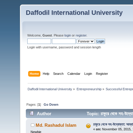
Daffodil International University
Welcome,
Guest
. Please
login
or
register
.
Login with username, password and session length
Home
Help
Search
Calendar
Login
Register
Daffodil International University
»
Entrepreneurship
»
Successful Entrep
Pages: [
1
]
Go Down
Author
Topic: চাকুরে থেকে সহ-উদ্য
চাকুরে থেকে সহ-উদ্যোক্তা: আম্বা
Md. Rashadul Islam
«
on:
November 05, 2015, 
Newbie