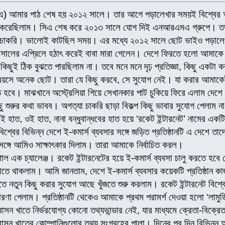
তে (সিএ) আমার পাঠ শেষ হয় ২০১২ সালে। তার আগে পড়ালেখার সময়ই বিশ্বের অন্য
রু করেছিলাম। সিএ শেষ করে ২০১৩ সালে যোগ দিই এনআরএমএ গ্রুপে। তত 
লো চাকরি। ভালোই কাটছিল সময়। এর মধ্যে ২০১২ সালে ছোট ভাইও পড়ালেখার 
ালের এপ্রিলে হঠাৎ করেই বাবা মারা গেলেন। দেশে ফিরতে হলো আমাকে।
 কিছুই ঠিক বুঝতে পারছিলাম না। তবে মনে মনে দৃঢ় প্রতিজ্ঞা, কিছু এক
য়সে অনেক ছোট। তারা যে কিছু করবে, সে সুযোগ নেই। যা করার আমাকে
 হবে। মাঝখানে অস্ট্রেলিয়া গিয়ে সেখানকার পাট চুকিয়ে ফিরে এলাম দেশে
ু শুরুর কথা ভাবব। অগত্যা চাকরি ছাড়া বিকল্প কিছু ভাবার সুযোগ পেলাম ন
 হাত, ওই হাত, নানা বন্ধুবান্ধবের হাত হয়ে ‘রকেট ইন্টারনেট’ নামের একটি
শ্বের বিভিন্ন দেশে ই-কমার্স ব্যবসার সঙ্গে জড়িত প্রতিষ্ঠানটি এ দেশে তাদ
র সঙ্গে আমিও সাক্ষাৎকার দিলাম। তারা আমাকে নির্বাচিত করল।
ল এক চ্যালেঞ্জ। রকেট ইন্টারনেটের হয়ে ই-কমার্স ব্যবসা চালু করতে হব
ে থাকলাম। আমি জানতাম, দেশে ই-কমার্স ব্যবসার কয়েকটি প্রতিষ্ঠান ক
 নতুন কিছু করার সুযোগ আছে খুঁজতে শুরু করলাম। রকেট ইন্টারনেট বিশ্বের
ে ধারণা পেলাম। প্রতিষ্ঠানটি থেকেও আমাকে প্রথম পরামর্শ দেওয়া হলো ‘লামুডি
ন খাতে নির্ভরযোগ্য কোনো তথ্যভান্ডার নেই, যার মাধ্যমে ক্রেতা-বিক্রে
াসন খাতের কোম্পানিগুলোর তথ্য সংগ্রহের পালা। দিনের পর দিন বিভিন্ন