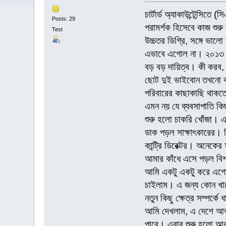
চার্টার্ড অ্যাকাউন্টেন্সি
Posts: 29
পরামর্শক হিসেবে কাজ শু
Test
উচ্চতর ডিগ্রি, সঙ্গে ভা
এভাবে এগোল না। ২০১৩ স
বড় বড় দায়িত্ব। কী করব,
ছোট দুই ভাইবোন তখনো ব
পরিবারের কাছাকাছি থাকতে
এমন নয় যে ব্যবসাপাতি কিছ
শুরু হলো চাকরি খোঁজা। এই
ডাক পড়ল সাক্ষাৎকারের। বি
কান্ট্রি ডিরেক্টর। অনেকে
আমার কাঁধে এসে পড়ল বিশা
আমি একটু একটু করে এগোত
চাইলাম। এ জন্য কোন খাতে
নতুন কিছু ক্ষেত্র সম্পর্ক
আমি দেখলাম, এ দেশে আবাস
পারে। এবার শুরু হলো আব