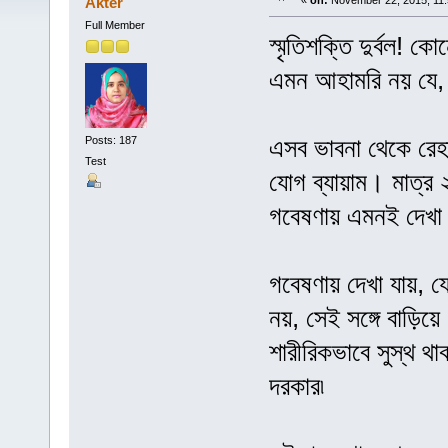
Akter
«
on:
November 22, 2015, 11:
Full Member
স্মৃতিশক্তি দুর্বল!
এমন আহামরি নয় যে, ব
এসব ভাবনা থেকে রে
Posts: 187
Test
যোগ ব্যায়াম। মাত্র ২
গবেষণায় এমনই দেখ
গবেষণায় দেখা যায়, যো
নয়, সেই সঙ্গে বাড়িয়
শারীরিকভাবে সুস্থ থা
দরকার৷