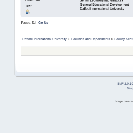
Senior Lecturer(Mathematics)
General Educational Development
Test
Daffodil International University
Pages: [
1
]
Go Up
Daffodil International University
»
Faculties and Departments
»
Faculty Sect
SMF 2.0.1
Simp
Page created