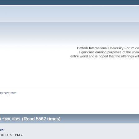
Daffodil International University Forum co
significant learning purposes of the uni
entire world and is hoped that the offerings will
শহর গড়ছে ভারত
হর গড়ছে ভারত (Read 5562 times)
ারত
 01:00:51 PM »