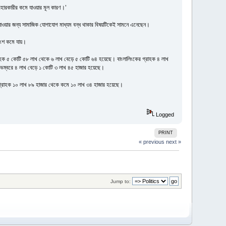
বহারকারীর কমে যাওয়ার মূল কারণ।’
াওয়ার জন্য সামাজিক যোগাযোগ মাধ্যম বন্ধ থাকার বিষয়টিকেই সামনে এনেছেন।
তাংশ কমে যায়।
্রাহক ৫ কোটি ৫৮ লাখ থেকে ৬ লাখ বেড়ে ৫ কোটি ৬৪ হয়েছে। বাংলালিংকের গ্রাহক ৪ লাখ
ভেম্বরে ৪ লাখ বেড়ে ১ কোটি ৩ লাখ ৪৫ হাজার হয়েছে।
গ্রাহক ১০ লাখ ৮৯ হাজার থেকে কমে ১০ লাখ ৩৪ হাজার হয়েছে।
Logged
PRINT
« previous
next »
Jump to: