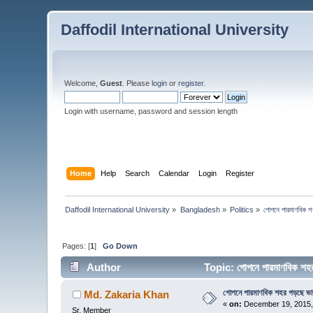
Daffodil International University
Welcome,
Guest
. Please
login
or
register
.
Login with username, password and session length
Home
Help
Search
Calendar
Login
Register
Daffodil International University
»
Bangladesh
»
Politics
»
গোপনে পারমাণবিক 
Pages: [
1
]
Go Down
Author
Topic: গোপনে পারমাণবিক শ
গোপনে পারমাণবিক শহর গড়ছে ভ
Md. Zakaria Khan
«
on:
December 19, 2015,
Sr. Member