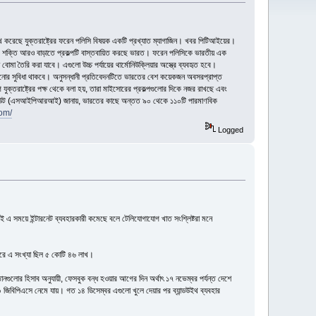
খ করেছে যুক্তরাষ্ট্রের ফরেন পলিসি বিষয়ক একটি প্রখ্যাত ম্যাগাজিন। খবর পিটিআইয়ের।
ণবিক শক্তি আরও বাড়াতে প্রকল্পটি বাস্তবায়িত করছে ভারত। ফরেন পলিসিকে ভারতীয় এক
 তৈরি করা যাবে। এগুলো উচ্চ পর্যায়ের থার্মোনিউক্লিয়ার অস্ত্রে ব্যবহৃত হবে।
 চলানোর সুবিধা থাকবে। অনুসন্ধানী প্রতিবেদনটিতে ভারতের বেশ কয়েকজন অবসরপ্রাপ্ত
 যুক্তরাষ্ট্রের পক্ষ থেকে বলা হয়, তারা মাইসোরের প্রকল্পগুলোর দিকে নজর রাখছে এবং
স্টিটিউট (এসআইপিআরআই) জানায়, ভারতের কাছে অন্তত ৯০ থেকে ১১০টি পারমাণবিক
om/
Logged
ই এ সময়ে ইন্টারনেট ব্যবহারকারী কমেছে বলে টেলিযোগাযোগ খাত সংশ্লিষ্টরা মনে
োবরে এ সংখ্যা ছিল ৫ কোটি ৪৬ লাখ।
নগুলোর হিসাব অনুযায়ী, ফেসবুক বন্ধ হওয়ার আগের দিন অর্থাৎ ১৭ নভেম্বর পর্যন্ত দেশে
 জিবিপিএসে নেমে যায়। গত ১৪ ডিসেম্বর এগুলো খুলে দেয়ার পর ব্যান্ডউইথ ব্যবহার