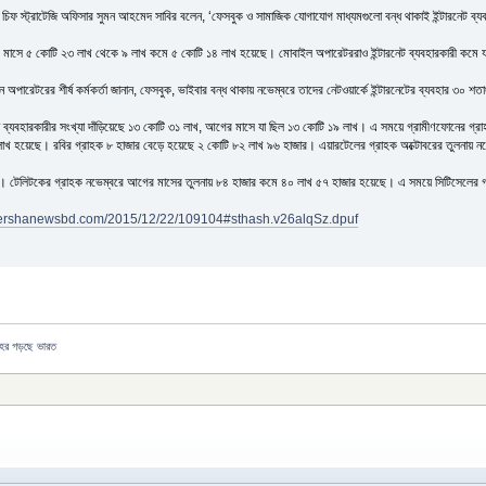
চিফ স্ট্রাটেজি অফিসার সুমন আহমেদ সাবির বলেন, ‘ফেসবুক ও সামাজিক যোগাযোগ মাধ্যমগুলো বন্ধ থাকাই ইন্টারনেট ব্য
ক মাসে ৫ কোটি ২৩ লাখ থেকে ৯ লাখ কমে ৫ কোটি ১৪ লাখ হয়েছে। মোবাইল অপারেটররাও ইন্টারনেট ব্যবহারকারী কমে য
 অপারেটরের শীর্ষ কর্মকর্তা জানান, ফেসবুক, ভাইবার বন্ধ থাকায় নভেম্বরে তাদের নেটওয়ার্কে ইন্টারনেটের ব্যবহার ৩০ শ
ন ব্যবহারকারীর সংখ্যা দাঁড়িয়েছে ১৩ কোটি ৩১ লাখ, আগের মাসে যা ছিল ১৩ কোটি ১৯ লাখ। এ সময়ে গ্রামীণফোনের গ
াখ হয়েছে। রবির গ্রাহক ৮ হাজার বেড়ে হয়েছে ২ কোটি ৮২ লাখ ৯৬ হাজার। এয়ারটেলের গ্রাহক অক্টোবরের তুলনায় ন
। টেলিটকের গ্রাহক নভেম্বরে আগের মাসের তুলনায় ৮৪ হাজার কমে ৪০ লাখ ৫৭ হাজার হয়েছে। এ সময়ে সিটিসেলের 
eershanewsbd.com/2015/12/22/109104#sthash.v26alqSz.dpuf
শহর গড়ছে ভারত