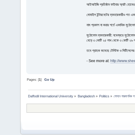
আইআইজি প্রতিষ্ঠান ফাইবার অ্যাট হোমের 
মোবাইল ইন্টারনেটের ব্যবহারকারীও গত এ
নাম প্রকাশ না করার শর্তে একাধিক মুঠোফোন
মুঠোফোন ব্যবহারকারী: নভেম্বরে মুঠোফো
বেড়ে ৩ কোটি ২৫ লাখ থেকে ৩ কোটি ২৯ ল
তবে গ্রাহক কমেছে টেলিটক ও সিটিসেলের
- See more at:
http://www.sh
Pages: [
1
]
Go Up
Daffodil International University
»
Bangladesh
»
Politics
»
গোপনে পারমাণবিক 