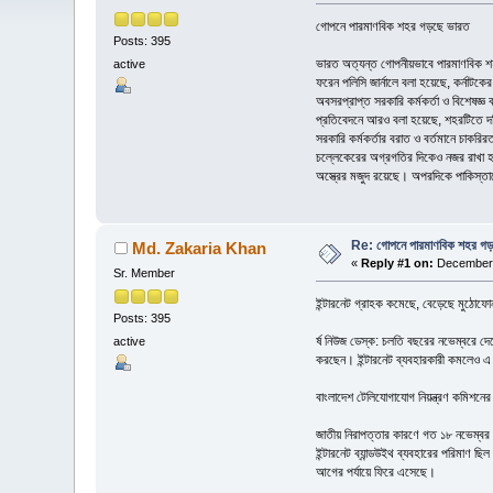
গোপনে পারমাণবিক শহর গড়ছে ভারত
Posts: 395
ভারত অত্যন্ত গোপনীয়ভাবে পারমাণবিক শহর
active
ফরেন পলিসি জার্নালে বলা হয়েছে, কর্নাট
অবসরপ্রাপ্ত সরকারি কর্মকর্তা ও বিশেষজ্
প্রতিবেদনে আরও বলা হয়েছে, শহরটিতে দক্ষ
সরকারি কর্মকর্তার বরাত ও বর্তমানে চাকরি
চল্লেকেরের অগ্রগতির দিকেও নজর রাখা হ
অস্ত্রের মজুদ রয়েছে। অপরদিকে পাকিস্
Re: গোপনে পারমাণবিক শহর গড়
Md. Zakaria Khan
«
Reply #1 on:
December 
Sr. Member
ইন্টারনেট গ্রাহক কমেছে, বেড়েছে মুঠোফো
Posts: 395
র্ষ নিউজ ডেস্ক: চলতি বছরের নভেম্বরে দে
active
করছেন। ইন্টারনেট ব্যবহারকারী কমলেও এ
বাংলাদেশ টেলিযোগাযোগ নিয়ন্ত্রণ কমিশনের
জাতীয় নিরাপত্তার কারণে গত ১৮ নভেম্বর ফ
ইন্টারনেট ব্যান্ডউইথ ব্যবহারের পরিমাণ 
আগের পর্যায়ে ফিরে এসেছে।