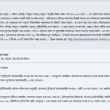
 গড়ছে । দক্ষিণ এশিয়ার ‘সর্ববৃহৎ পরমাণু সমৃদ্ধ’ শহরটির নির্মাণ কাজ শেষ হবে ২০১৭ সালে । এক প্রতিবেদনে উল্লে
কের চল্লেকেরে এলাকায় শহরটি নির্মাণের কাজ চলছে। পাকিস্তান ও চীনের সক্ষমতার বিষয়টি মাথায় রেখে নিজেদের পারমা
ঞ বলেন, এই প্রকল্পের ফলে ভারতে ইউরেনিয়াম সমৃদ্ধকরণের পরিমাণ আরও বারবে। যা থেকে নতুন করে আরও হাইড্রোজেন বোমা
িণ এশিয়ার সর্ববৃহৎ সেনাচালিত পরমাণু সেন্ট্রিফিউজ ভবন থাকবে। এ ছাড়া পরমাণু গবেষণাগার, অস্ত্র ও বিমান পরীক্ষা
রতদের সূত্রের উদ্ধৃতি দেয়া হয়েছে। তবে এ ব্যাপারে ভারত বা যুক্তরাষ্ট্র সরকারের কোনো মন্তব্য পাওয়া যায়নি। এর আগে
চ্ছে। চল্লেকেরে মাইসোর থেকে ২৬০ কিলোমিটার দূরে অবস্থিত। সম্প্রতি স্টকহোম ইন্টারন্যাশনাল পিস রিসার্চ ইন
তানের ১২০ ও চীনের ২৬০টি পারমাণবিক অস্ত্র রয়েছে। - See more at:
http://amarbangladesh-online.c
ছে ভারত
23, 2015, 04:25:04 PM »
ন গ্রাহক
শে ইন্টারনেট ব্যবহারকারীর সংখ্যা সাত লাখ কমে গেছে। ফেসবুকসহ সামাজিক যোগাযোগের মাধ্যমগুলো বন্ধ থাকার কারণে
 সময়ে মুঠোফোন ব্যবহারকারী ১২ লাখ বেড়েছে।
 (বিটিআরসি) সর্বশেষ পরিসংখ্যান অনুযায়ী, নভেম্বরে ইন্টারনেট ব্যবহারকারীর সংখ্যা ৫ কোটি ৩৯ লাখ হয়েছে। গত অক্ট
েসবুকসহ বিভিন্ন সামাজিক যোগাযোগ মাধ্যম বন্ধ করে দেয়া হয়। ইন্টারন্যাশনাল ইন্টারনেট গেটওয়ে (আইআইজি) প্রতিষ্ঠা
ছিল ২৩০-২৪০ জিবিপিএস (গিগা বিট প্রতি সেকেন্ড)। এসব মাধ্যম বন্ধ হওয়ার এক সপ্তাহের মধ্যে তা ৩০ শতাংশ কমে ১৭০