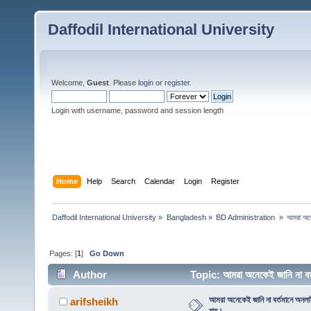
Daffodil International University
Welcome,
Guest
. Please
login
or
register
.
Login with username, password and session length
Home
Help
Search
Calendar
Login
Register
Daffodil International University
»
Bangladesh
»
BD Administration 
»
আমরা অনে
Pages: [
1
]
Go Down
Author
Topic: আমরা অনেকেই জানি না ব
আমরা অনেকেই জানি না বর্তমানে অনল
arifsheikh