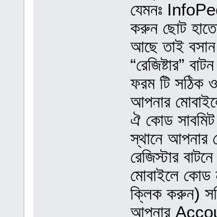
যেমনঃ InfoPed
করুন ছোট হাতের
আছে তাই বসান 
“রেজিষ্টার” বাট
ফরম টি সঠিক ও
আপনার মোবাইল
ঐ কোড সাবমিট
স্থানে আপনার
রেজিস্টার বাটন
মোবাইলে কোড 
ক্লিক করুন) স
আপনার Accoun