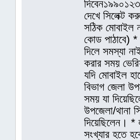
দিবেন১৯৯০১২৩৪
দেখে সিলেক্ট 
সঠিক মোবাইল ন
কোড পাঠাবে) * 
দিলে সমস্যা ন
করার সময় ভেরি
যদি মোবাইল হাত
বিভাগ জেলা উপজ
সময় যা দিয়েছিল
উপজেলা/থানা সি
দিয়েছিলেন। * ল
সংখ্যার হতে হব