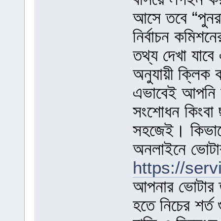
আসে তবে “পুনর
নির্বাচন কমিশন
তথ্য দেখা যাবে
অনুযায়ী ক্লিক
এভাবেই আপনি আ
সংশোধন কিংবা 
সহজেই। কিভাব
অনলাইনে ভোটা
https://ser
আপনার ভোটার তথ্য পুরণ করুন। অনলাইনে ভোটার হতে নিচের শর্ত গুলো ভাল করে পড়ে নিন এবং “আমি রাজি ও নিবন্ধন ফরম পূরণ করতে চাই” ক্লিক করুন। নতুন ভোটার নিবন্ধন !! ১) নতুন ভোটার হিসাবে নিবন্ধন প্রক্রিয়ায় আপনাকে স্বাগত জানাই। ক) ভূমিকাঃ * অনলাইন প্রক্রিয়ার মাধ্যমে আপনি সঠিকভাবে ভোটার রেজিষ্ট্রেশন ফর্ম পূরণ করতে পারবেন) * আপনি ইতোমধ্যে ভোটার হয়ে থাকলে পুনরায় আবেদন করার প্রয়োজন নেই। নিবন্ধিত ব্যাক্তি পুনরায় আবেদন করলে সেটি দন্ডনীয় অপরাধ * নতুন ১৮ বয়সের অধিক, প্রবাসী বা বাদপড়া ভোটারগণ এই প্রক্রিয়ার মাধ্যমে নিবন্ধন করতে পারবেন। * বিস্তারিত জানার জন্য এখানে ক্লিক করুন। খ। ধাপসমূহঃ * ধাপে ধাপে সকল তথ্য সঠিকভাবে পূরণ করুন। * নিজের পূর্ণনাম ছাড়া সকল তথ্য বাংলায় ইউনিকোডে পুরণ করুন। * সকল ধাপ সম্পন্ন হবার পরে প্রিভিউ এর মাধ্যমে সকল তথ্য পুনর্বার যাচাই করে নিন। * পিডিএফ ফাইল তৈরি করে সেটি প্রিন্ট করে প্রয়োজনীয় কাগজপত্র সহ নিকটস্থ নির্বাচন অফিসে জমা দিন। *আপনার প্রদত্ত তথ্যাদি যাচাই এবং ঠিকানা যাচাইয়ের পরে তথ্যাদি সঠিক নিশ্চিত হলে আপনার কার্ড তৈরি হবে। *কার্ডের রশিদ জমা দিয়ে কার্ড সংগ্রহ করুন। * ফরমের সাথে প্রয়োজনীয় ডকুমেন্টের কপি জমা দিন জাতীয় পরিচয়পত্র সংশোধন সংক্রান্ত ১।প্রশ্নঃ কার্ডের তথ্য কিভাবে সংশোধন করা যায়? উত্তরঃ এনআইডি রেজিস্ট্রেশন উইং/উপজেলা/থানা/জেলা নির্বাচন অফিসে ভুল তথ্য সংশোধনের জন্য আবেদন করতে হবে। সংশোধনের পক্ষে পর্যাপ্ত উপযুক্ত দলিলাদি আবেদনের সাথে সংযুক্ত করতে হবে। ২।প্রশ্নঃ কার্ডে কোন সংশোধন করাহলে তার কি কোন রেকর্ড রাখা হবে? উত্তরঃ সকল সংশোধনের রেকর্ড সেন্ট্রাল ডাটাবেজে সংরক্ষিত থাকে। ৩।প্রশ্নঃ ভুল ক্রমে পিতা/স্বামী/মাতাকে মৃত হিসেবে উল্লেখ করা হলে সংশোধনের জন্য কি কি সনদ দাখিল করতে হবে? উত্তরঃ জীবিত পিতা/স্বামী/মাতাকে ভুলক্রমে মৃত হিসেবে উল্লেখ করার কারণে পরিচয়পত্র সংশোধন করতে হলে সংশ্লিষ্ট ব্যক্তির পরিচয়পত্র দাখিল করতে হবে। ৪।প্রশ্নঃ আমি অবিবাহিত। আমার কার্ডে পিতা না লিখে স্বামী লেখা হয়েছে। কিভাবে তা সংশোধন করা যাবে? উত্তরঃ সংশ্লিষ্ট উপজেলা/থানা/জেলা নির্বাচন অফিসে আপনি বিবাহিত নন মর্মে প্রমাণাদিসহ আবেদন করতে হবে। ৫।প্রশ্নঃ বিয়ের পর স্বামীর নাম সংযোজনের প্রক্রিয়া কি? উত্তরঃ নিকাহনামা ও স্বামীর আইডি কার্ড এর ফটোকপি সংযুক্ত করে NID Registration Wing/ সংশ্লিষ্ট উপজেলা/ থানা/ জেলা নির্বাচন অফিস বরাবর আবেদন করতে হবে। ৬।প্রশ্নঃ বিবাহ বিচ্ছেদ হয়ে গেছে। এখন ID Card থেকে স্বামীর নাম কিভাবে বাদ দিতে হবে? উত্তরঃ বিবাহ বিচ্ছেদ সংক্রান্ত দলিল (তালাকনামা) সংযুক্ত করে NID Registration Wing/সংশ্লিষ্ট উপজেলা/ থানা/ জেলা নির্বাচন অফিসে আবেদন করতে হবে। ৭।|প্রশ্নঃ বিবাহ বিচ্ছেদের পর নতুন বিবাহ করেছি এখন আগের স্বামীর নামের স্থলে বর্তমান স্বামীর নাম কি ভাবে সংযুক্ত করতে পারি? উত্তরঃ প্রথম বিবাহ বিচ্ছেদের তালাকনামা ও পরবর্তী বিয়ে কাবিননামাসহ সংশোধন ফর্ম পূরণ করে আবেদন করতে হবে। ৮।প্রশ্নঃ আমি আমার পেশা পরিবর্তন করতে চাই কিন্তু কিভাবে করতে পারি? উত্তরঃ এনআইডি রেজিস্ট্রেশন উইং/উপজেলা/জেলা নির্বাচন অফিসে প্রামাণিক কাগজপত্র দাখিল করতে হবে। উলেখ্য, আইডি কার্ডে এ তথ্য মুদ্রণ করা হয় না। ৯।প্রশ্নঃ আমার ID Card এরছবি অস্পষ্ট, ছবি পরিবর্তন করতে হলে কি করা দরকার? উত্তরঃ এক্ষেত্রে নিজে সরাসরি উপস্থিত হয়ে জাতীয় পরিচয় নিবন্ধন অনুবিভাগে আবেদন করতে হবে। ১০।প্রশ্নঃ নিজ/পিতা/স্বামী/মাতার নামের বানান সংশোধন করতে আবেদনের সাথে কি কি দলিল জমা দিতে হবে? উত্তরঃ এসএসসি/সমমান সনদ, জন্ম সনদ, পাসপোর্ট, নাগরিকত্ব সদন, চাকুরীর প্রমাণপত্র, নিকাহ্‌নামা, পিতা/স্বামী/মাতার জাতীয় পরিচয়পত্রের সত্যায়িত কপি জমা দিতে হয়। ১১.