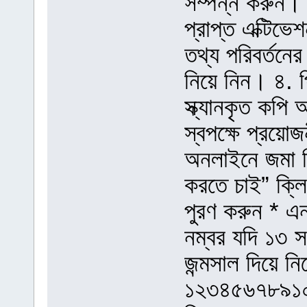
সম্পন্ন করুন।
প্রাপ্ত এক্টি
তথ্য পরিবর্তনের 
নিয়ে নিন। ৪. প্র
স্ক্যানকৃত কপি
স্বপক্ষে প্রয়োজ
অনলাইনে জমা দ
করতে চাই” ক্
পুরণ করুন * 
নম্বর যদি ১৩ 
জন্মসাল দিয়ে নি
১২৩৪৫৬৭৮৯১০০