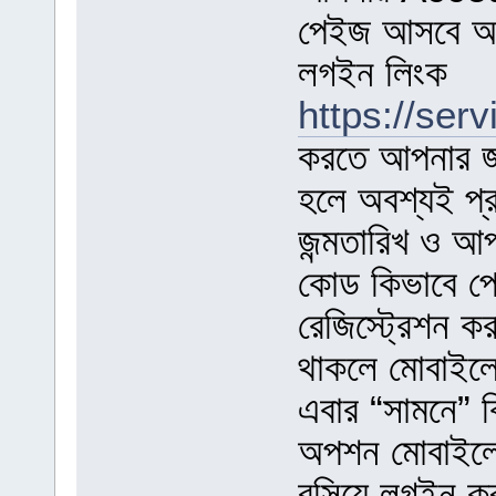
পেইজ আসবে আপ
লগইন লিংক
https://ser
করতে আপনার জা
হলে অবশ্যই প্র
জন্মতারিখ ও আপ
কোড কিভাবে পে
রেজিস্ট্রেশন ক
থাকলে মোবাইলে
এবার “সামনে” 
অপশন মোবাইলে
বসিয়ে লগইন কর