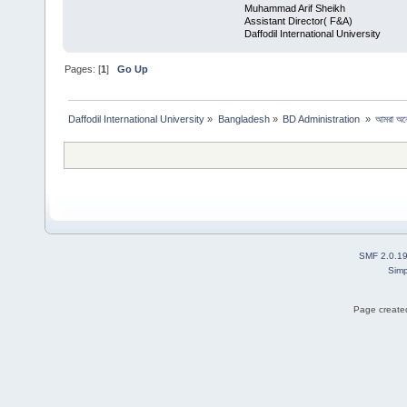
Muhammad Arif Sheikh
Assistant Director( F&A)
Daffodil International University
Pages: [
1
]
Go Up
Daffodil International University
»
Bangladesh
»
BD Administration 
»
আমরা অনে
SMF 2.0.1
Simp
Page created