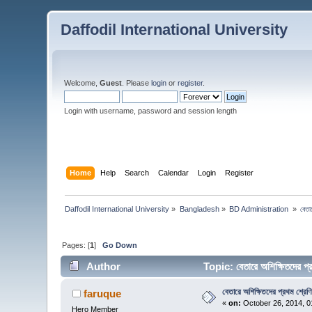
Daffodil International University
Welcome,
Guest
. Please
login
or
register
.
Login with username, password and session length
Home
Help
Search
Calendar
Login
Register
Daffodil International University
»
Bangladesh
»
BD Administration 
»
বেতা
Pages: [
1
]
Go Down
Author
Topic: বেতারে অশিক্ষিতদের প
বেতারে অশিক্ষিতদের প্রথম শ্রেণ
faruque
«
on:
October 26, 2014, 0
Hero Member