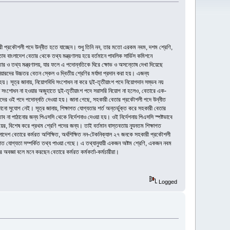
কারী প্রকৌশলী পদে উন্নীত হতে যাচ্ছেন। শুধু তিনি নন, তার মতো এরকম নবম, দশম শ্রেণি,
 বাংলাদেশ বেতার থেকে তথ্য মন্ত্রণালয় হয়ে বর্তমানে পাবলিক সার্ভিস কমিশনে
র ও তথ্য মন্ত্রণালয়, যার ফলে এ পদোন্নতিকে ঘিরে ক্ষোভ ও অসন্তোষ দেখা দিয়েছে
িয়ারদের উচ্চতর বেতন স্কেল ও দ্বিতীয় শ্রেণির মর্যাদা প্রদান করা হয়। এজন্য
হয়। সূত্র জানায়, নিয়োগবিধি সংশোধন না করে দুই-তৃতীয়াংশ পদে নিয়োগদান সম্ভব নয়
িধি সংশোধন না হওয়ার অজুহাতে দুই-তৃতীয়াংশ পদে সরাসরি নিয়োগ না হলেও, বেতারে এক-
নদের ওই পদে পদোন্নতি দেওয়া হয়। জানা গেছে, সহকারী বেতার প্রকৌশলী পদে উন্নীত
ো সুযোগ নেই। সূত্র জানায়, শিক্ষাগত যোগ্যতার শর্ত অন্তর্ভুক্ত করে সহকারী বেতার
না পাঠানোর জন্য পিএসসি থেকে নির্দেশনাও দেওয়া হয়। ওই নির্দেশনায় পিএসসি স্পষ্টভাবে
ায়ের, বিশেষ করে প্রথম শ্রেণি পদের জন্য। তাই বর্তমান বাস্তবতায় ন্যূনতম শিক্ষাগত
লাদেশ বেতারে কর্মরত অশিক্ষিত, অর্ধশিক্ষিত নন-টেকনিক্যাল ২৭ জনকে সহকারী প্রকৌশলী
াগত যোগ্যতা সম্পর্কিত তথ্য পাওয়া গেছে। এ তথ্যানুযায়ী একজন অষ্টম শ্রেণি, একজন নবম
জ্ঞা বলে মনে করছেন বেতারে কর্মরত কর্মকর্তা-কর্মচারীরা।
Logged