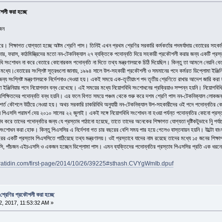
শলী করা হচ্ছে
জন
ে। শিক্ষাগত যোগ্যতা হচ্ছে অষ্টম শ্রেণি পাস। তিনিই এখন প্রথম শ্রেণির সরকারি কর্মকর্তার পদমর্যাদায় বেতারের সহ
 ফরাস, কাঠমিস্ত্রিদের মতো নন-টেকনিক্যাল ২৭ ব্যক্তিকে পদোন্নতি দিয়ে সহকারী প্রকৌশলী করার জন্য একটি প্রস্তাব
সংশোধন না করে বেতারে কোনোরকম পদোন্নতি না দিতে তথ্য মন্ত্রণালয়কে চিঠি দিয়েছিল। কিন্তু তা আমলে নেয়নি বেতা
চারীর মধ্যে।বেতারের সংশ্লিষ্ট সূত্রগুলো জানায়, ১৯৯৪ সালে উপ-সহকারী প্রকৌশলী ও সমমানের পদে কর্মরত ডিপ্লোমা ইঞ্জিন
্য সংশ্লিষ্ট মন্ত্রণালয়কে নির্দেশনাও দেওয়া হয়। একই সময়ে এক-তৃতীয়াংশ পদ তৃতীয় শ্রেণিতে রাখার আদেশ জারি করা 
োমা ইঞ্জিনিয়ার পদে নিয়োগদান বন্ধ রেখেছে। এই সময়ের মধ্যে নিয়োগবিধি সংশোধনের প্রক্রিয়াও সম্পন্ন হয়নি। নিয়োগব
 অশিক্ষিতদের পদোন্নতি বন্ধ হয়নি। এর ফলে বিগত সময়ে পঞ্চম থেকে শুরু করে দশম শ্রেণি পাস নন-টেকনিক্যাল লোকজ
র শর্ত কৌশলে উঠিয়ে নেওয়া হয়। অথচ সরকারি চাকরিবিধি অনুযায়ী নন-টেকনিক্যাল উপ-সহকারীদের ওই পদে পদোন্নতির কোন
িএসসি পরামর্শ দেয় ২০১০ সালের ২২ জুলাই। একই সঙ্গে নিয়োগবিধি সংশোধন না হওয়া পর্যন্ত পদোন্নতির কোনো প্রস্তাব 
ব করে তাদের পদোন্নতির জন্য যে প্রস্তাব পাঠানো হয়েছে, তাতে তাদের অনেকের শিক্ষাগত যোগ্যতা দৃষ্টিকটুভাবে নিু পর্য
ি সংশোধন করা হোক। কিন্তু পিএসসির এ নির্দেশনা গত চার বছরের বেশি সময় পার হয়ে গেলেও বাস্তবায়ন হয়নি। উল্টো বাং
রের একটি প্রস্তাব পিএসসিতে পাঠিয়েছে তথ্য মন্ত্রণালয়। ওই প্রস্তাবে যাদের নাম রয়েছে তাদের মধ্যে ১৫ জনের শিক্ষ
 পাঁচজন এইচএসসি ও একজন হচ্ছেন ডিপ্লোমা পাস। এমন ব্যক্তিদের পদোন্নতির প্রস্তাব পিএসসির প্রতি এক ধরনের অব
pratidin.com/first-page/2014/10/26/39225#sthash.CVYgWmIb.dpuf
শ্রেণির প্রকৌশলী করা হচ্ছে
, 2017, 11:53:32 AM »