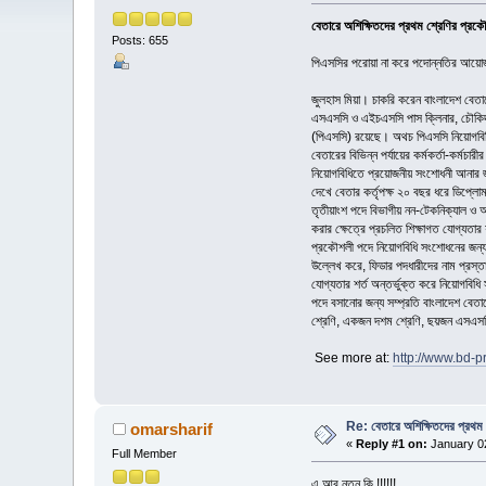
বেতারে অশিক্ষিতদের প্রথম শ্রেণির প্রকৌ
Posts: 655
পিএসসির পরোয়া না করে পদোন্নতির আয়ো
জুলহাস মিয়া। চাকরি করেন বাংলাদেশ বেতার
এসএসসি ও এইচএসসি পাস ক্লিনার, চৌকিদার,
(পিএসসি) রয়েছে। অথচ পিএসসি নিয়োগবিধি 
বেতারের বিভিন্ন পর্যায়ের কর্মকর্তা-কর্ম
নিয়োগবিধিতে প্রয়োজনীয় সংশোধনী আনার জন
দেখে বেতার কর্তৃপক্ষ ২০ বছর ধরে ডিপ্ল
তৃতীয়াংশ পদে বিভাগীয় নন-টেকনিক্যাল ও
করার ক্ষেত্রে প্রচলিত শিক্ষাগত যোগ্যতা
প্রকৌশলী পদে নিয়োগবিধি সংশোধনের জন্য প
উল্লেখ করে, ফিডার পদধারীদের নাম প্রস্তা
যোগ্যতার শর্ত অন্তর্ভুক্ত করে নিয়োগবিধ
পদে বসানোর জন্য সম্প্রতি বাংলাদেশ বেতা
শ্রেণি, একজন দশম শ্রেণি, ছয়জন এসএসসি,
See more at:
http://www.bd-
Re: বেতারে অশিক্ষিতদের প্রথম 
omarsharif
«
Reply #1 on:
January 02
Full Member
এ আর নতুন কি !!!!!!