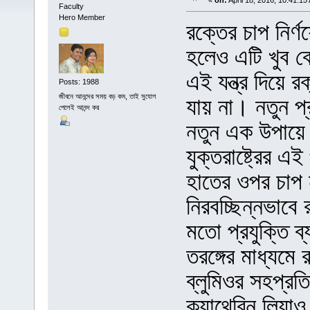
«
on:
April 18, 2016, 10:41:15
Faculty
Hero Member
রক্তের চাপ নির্ণ
হলেও এটি খুব ব
এই যন্ত্র দিয়ে র
Posts: 1988
জীবনে আনন্দের সময় বড় কম, তাই সুযোগ
যায় না। নতুন প্র
পেলেই আনন্দ কর
নতুন এক উপায়ে 
যুক্তরাষ্ট্রের এই
হাতের ওপর চাপ 
নিরবচ্ছিন্নভাবে 
মতো প্রযুক্তি ব
তরঙ্গের মাধ্যমে 
ব্লুমিওর সহপ্রতিষ্
ক্যাথেরিন লিয়াও