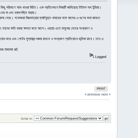
 কিছু পরিমাণে আম খাওয়া উচিত। এক প্রতিবেদনে বিষয়টি জানিয়েছে টাইমস অব ইন্ডিয়া।
 দেয় না এবং হজমশক্তি বাড়ায়।
জানা গেছে। গবেষকরা উচ্চমাত্রায় ফ্যাটযুক্ত খাবারের সঙ্গে আমের এ গুণের কথা জানতে
 এবং তাদের ক্ষতি করার ক্ষমতা কমে আসে। এছাড়া এতে মানুষের দেহের সংক্রমণ ও
িরোধ করে এবং পেটের সুস্বাস্থ্য বজায় রাখতে ও সংক্রমণ প্রতিরোধে ভূমিকা রাখে। তবে এ
 - See more at:
Logged
PRINT
« previous
next »
Jump to: