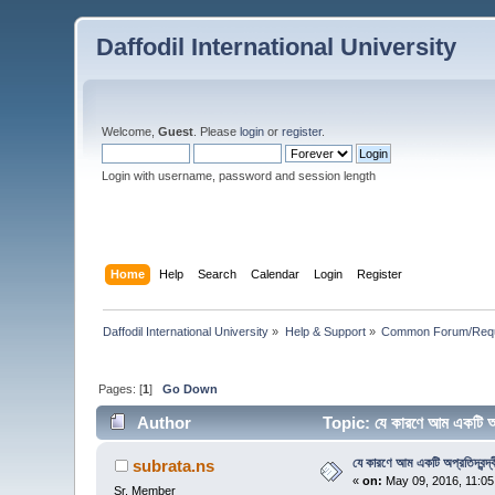
Daffodil International University
Welcome,
Guest
. Please
login
or
register
.
Login with username, password and session length
Home
Help
Search
Calendar
Login
Register
Daffodil International University
»
Help & Support
»
Common Forum/Requ
Pages: [
1
]
Go Down
Author
Topic: যে কারণে আম একটি অপ্
যে কারণে আম একটি অপ্রতিদ্বন্দ্বী
subrata.ns
«
on:
May 09, 2016, 11:05
Sr. Member