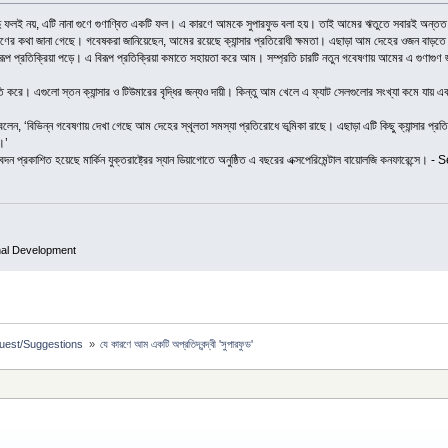
বাদু ফলই নয়, এটি নানা গুণে গুণাণ্বিত একটি ফল। এ কারণে আমকে সুপারফুড বলা হয়। তাই আমের ঋতুতে সবারই অন্তত
ুণের কথা জানা গেছে। গবেষকরা জানিয়েছেন, আমের রয়েছে ক্যান্সার প্রতিরোধী ক্ষমতা। এছাড়া আম দেহের ওজন বাড়তে
বিরূপ প্রতিক্রিয়া পড়ে। এ বিরূপ প্রতিক্রিয়া কমাতে সহায়তা করে আম। সম্প্রতি চারটি নতুন গবেষণায় আমের এ গুণাগুণ 
তি করে। এগুলো স্তন ক্যান্সার ও টিউমারের বৃদ্ধির জন্যও দায়ী। কিন্তু আম খেলে এ ফ্যাট সেলগুলোর সংখ্যা কমে যায়
েন, ‘বিভিন্ন গবেষণায় দেখা গেছে আম দেহের স্থূলতা সমস্যা প্রতিরোধে ভূমিকা রাছে। এছাড়া এটি কিছু ক্যান্সার প্রত
।’
দন প্রকাশিত হয়েছে মার্কিন যুক্তরাষ্ট্রের স্যান ডিয়াগোতে অনুষ্ঠিত এ বছরের এক্সপেরিমেন্টাল বায়োলজি কনফারেন্সে।
nal Development
est/Suggestions 
»
যে কারণে আম একটি অপ্রতিদ্বন্দ্বী 'সুপারফুড'