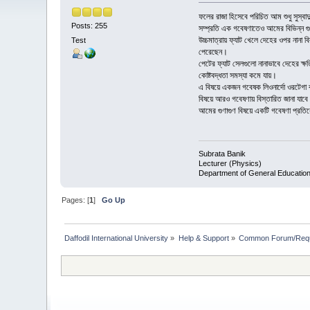
ফলের রাজা হিসেবে পরিচিত আম শুধু সুস্
Posts: 255
সম্প্রতি এক গবেষণাতেও আমের বিভিন্ন গ
উচ্চমাত্রায় ফ্যাট খেলে দেহের ওপর নানা 
Test
পেরেছেন।
পেটের ফ্যাট সেলগুলো নানাভাবে দেহের ক্ষ
কোষ্টবদ্ধতা সমস্যা কমে যায়।
এ বিষয়ে একজন গবেষক লিওনার্দো ওরটেগা বল
বিষয়ে আরও গবেষণায় বিস্তারিত জানা যাবে
আমের গুণাগুণ বিষয়ে একটি গবেষণা প্রতিবে
Subrata Banik
Lecturer (Physics)
Department of General Educatio
Pages: [
1
]
Go Up
Daffodil International University
»
Help & Support
»
Common Forum/Requ