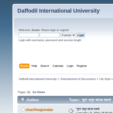
Daffodil International University
Welcome,
Guest
. Please
login
or
register
.
Login with username, password and session length
Home
Help
Search
Calendar
Login
Register
Daffodil International University
»
Entertainment & Discussions
»
Life Style
»
Pages: [
1
]
Go Down
Author
Topic: ‘পুষে’ রাখুন কানের ময়
‘পুষে’ রাখুন কানের ময়লা!
sharifmajumdar