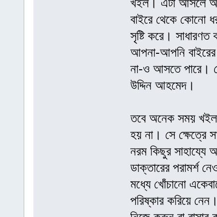
খইল। এটা আসলে আমা
বাইরে থেকে কোনো 
সৃষ্টি করে। সাধারণত
আপনা-আপনি বাইরের দ
না-ও আসতে পারে। সে
উদ্দিন আহমেদ।
তবে অনেক সময় খইল 
হয় না। সে ক্ষেত্রে 
নরম কিছুর সাহায্যে
ডাক্তারের পরামর্শ ন
মধ্যে খোঁচানো একেবা
পরিষ্কার করিয়ে নেন।