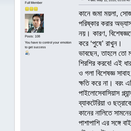
«
on:
May 11, 2016, 05:09:40
Full Member
কানে জমা ময়লা, সো
পরিষ্কার করার অভ্য
নয়। কারণ, বিশেষজ্ঞদে
Posts: 108
করে ‘পুষে’ রাখুন।
You have to control your emotion
to get success
ভাবছেন, তাহলে তো ম
শিরশির করবে! এই ধার
ও গলা বিশেষজ্ঞ সাবা
ক্ষতি করে না। বরং এ
পাইলোসেবাসিয়াস গ্ল্য
ব্যাকটেরিয়া ও ছত্রা
কানের নালিতে সামনের 
পাশাপাশি এর সঙ্গে ব