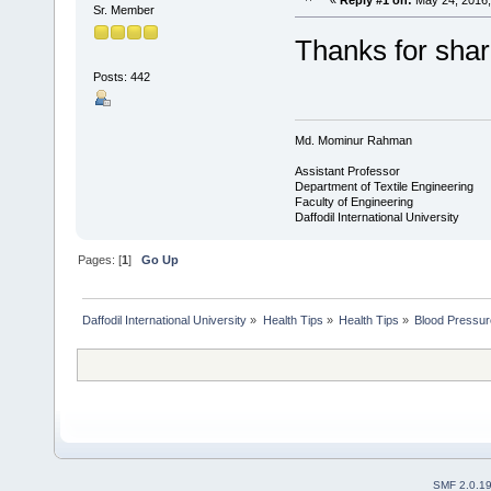
Sr. Member
Thanks for sharin
Posts: 442
Md. Mominur Rahman
Assistant Professor
Department of Textile Engineering
Faculty of Engineering
Daffodil International University
Pages: [
1
]
Go Up
Daffodil International University
»
Health Tips
»
Health Tips
»
Blood Pressur
SMF 2.0.1