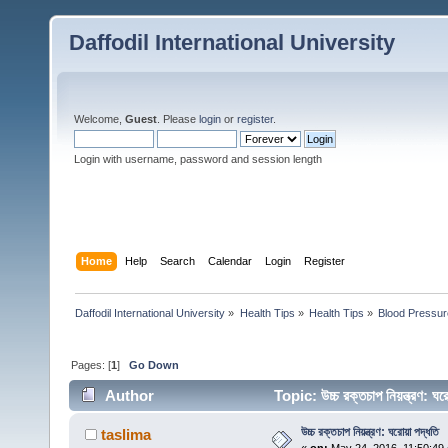
Daffodil International University
Welcome,
Guest
. Please
login
or
register
.
Login with username, password and session length
Home
Help
Search
Calendar
Login
Register
Daffodil International University
»
Health Tips
»
Health Tips
»
Blood Pressur
Pages: [
1
]
Go Down
Author
Topic: উচ্চ রক্তচাপ নিয়ন্ত্রণ:
উচ্চ রক্তচাপ নিয়ন্ত্রণ: ঘরোয়া পদ্ধতি
taslima