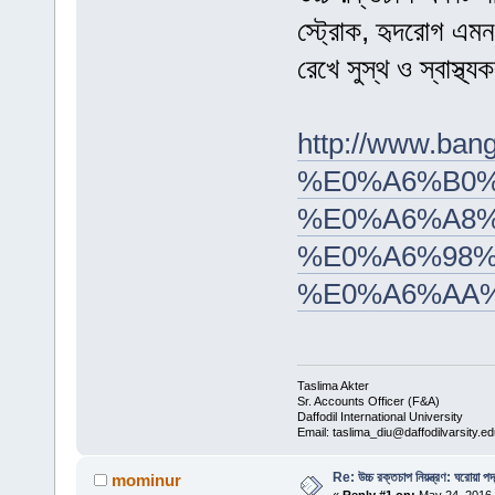
স্ট্রোক, হৃদরোগ এমনক
রেখে সুস্থ ও স্বাস্থ
http://www.b
%E0%A6%B0
%E0%A6%A8
%E0%A6%98%
%E0%A6%AA
Taslima Akter
Sr. Accounts Officer (F&A)
Daffodil International University
Email: taslima_diu@daffodilvarsity.e
Re: উচ্চ রক্তচাপ নিয়ন্ত্রণ: ঘরোয়া পদ
mominur
«
Reply #1 on:
May 24, 2016,