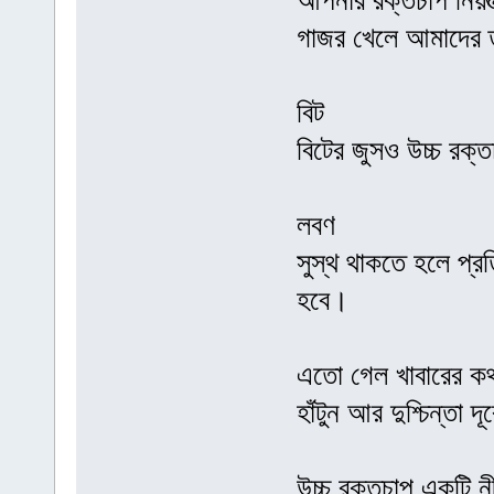
আপনার রক্তচাপ নিয়ন্
গাজর খেলে আমাদের 
বিট
বিটের জুসও উচ্চ রক্
লবণ
সুস্থ থাকতে হলে প্র
হবে।
এতো গেল খাবারের কথ
হাঁটুন আর দুশ্চিন্তা দ
উচ্চ রক্তচাপ একটি ন