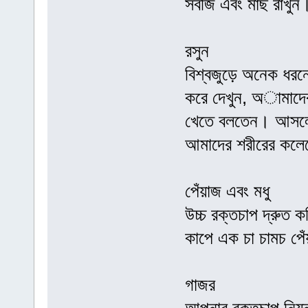
সবজি এবং মাছ রাখু
রসুন
বিশ্বজুড়ে অনেক ধরন
করে দেখুন, অামাদের 
খেতে বলতেন। আসলে 
আমাদের শরীরের কলেস্ট
পেঁয়াজ এবং মধু
উচ্চ রক্তচাপ দ্রুত ক
কাপে এক চা চামচ পেঁ
গাজর