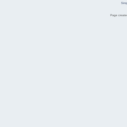
Simp
Page created