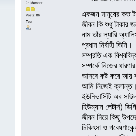
«
on:
June 08, 2016, 11:09:22
Jr. Member
একজন মানুষের কত টা
Posts: 86
Test
জীবন কি শুধু টাকার
নাম তাঁর ল্যারি অ্যালি
প্রধান নির্বাহী তিনি।
সম্প্রতি এক বিশ্ববিদ্
সম্পর্কে নিজের ধারণ
আসবে কষ্ট করে আয় কর
আমি নিজেই ক্লান্ত
ইউনিভার্সিটি অব সাউদা
হিউম্যান লেটার্স) ডিগ
জীবন নিয়ে কিছু উপদে
চিকিৎসা ও গবেষণাকেন্