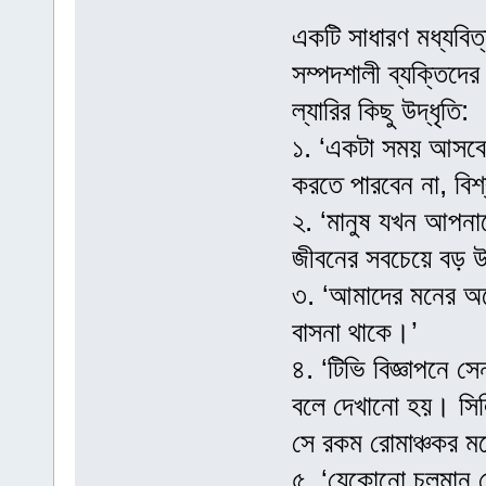
একটি সাধারণ মধ্যবিত্
সম্পদশালী ব্যক্তিদে
ল্যারির কিছু উদ্ধৃতি:
১. ‘একটা সময় আসবে
করতে পারবেন না, বিশ
২. ‘মানুষ যখন আপনা
জীবনের সবচেয়ে বড় 
৩. ‘আমাদের মনের অনে
বাসনা থাকে।’
৪. ‘টিভি বিজ্ঞাপনে স
বলে দেখানো হয়। সিলি
সে রকম রোমাঞ্চকর ম
৫. ‘যেকোনো চলমান র