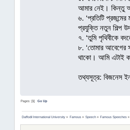
আমার নেই। কিন্তু আ
৬. ‘প্রতিটি প্রজন্মে
প্রযুক্তি নতুন শিল্প 
৭. ‘তুমি পৃথিবীকে ব
৮. ‘তোমার আবেগের সঙ
থাকো। আমি এটাই ক
তথ্যসূত্র: বিজনেস 
Pages: [
1
]
Go Up
Daffodil International University
»
Famous
»
Speech
»
Famous Speeches
»