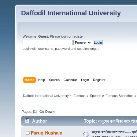
Daffodil International University
Welcome,
Guest
. Please
login
or
register
.
Login with username, password and session length
Home
Help
Search
Calendar
Login
Register
Daffodil International University
»
Famous
»
Speech
»
Famous Speeches
»
Pages: [
1
]
Go Down
Author
Topic: মানুষের কত টাকা হতে পা
মানুষের কত টাকা হতে পারে!----- ল্যা
Faruq Hushain