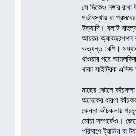
সে দিকেও নজর রাখা
গর্ভাবস্থায় বা প্রস
ইত্যাদি। বলাই বাহুল
আয়রন অ্যাবজরপশন ক
অত্যন্ত বেশি। মধ্যা
খাওয়ার পরে আমলকির 
থাকা সাইট্রিক এসিড
মাছের ঝোলে কাঁচকলা 
অনেকের ধারণা কাঁচক
কেননা কাঁচকলায় প্র
মোচা সম্পর্কেও। জে
পরিমাণে ট্যানিন বা 