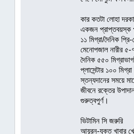
কার কতটা লোহা দরকা
একজন প্রাপ্তবয়স্ক প
১১ মিগ্রা/দৈনিক প্রি
মেনোপজাল নারীর ৫-৭মি
দৈনিক ৫৫০ মিগ্রাভা
প্লাসেন্টার ১০০ মিগ্
স্তন্যদানের সময়ে মা
জীবনে রক্তের উপাদান
গুরুত্বপুর্ণ।
ভিটামিন সি জরুরি
আয়রন-যুক্ত খাবার খে