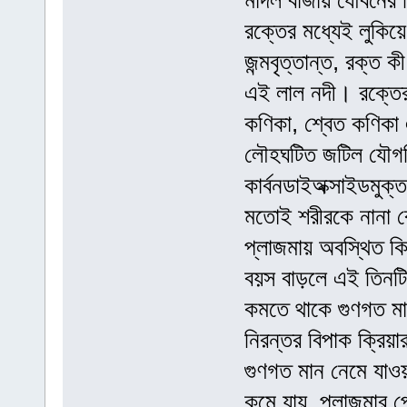
মাদল বাজায় যৌবনের 
রক্তের মধ্যেই লুকি
জন্মবৃত্তান্ত, রক্ত 
এই লাল নদী। রক্তের
কণিকা, শ্বেত কণিকা
লৌহঘটিত জটিল যৌগট
কার্বনডাইঅক্সাইডমুক্
মতোই শরীরকে নানা র
প্লাজমায় অবস্থিত কি
বয়স বাড়লে এই তিনটি
কমতে থাকে গুণগত ম
নিরন্তর বিপাক ক্রিয়ার
গুণগত মান নেমে যাওয়
কমে যায়, প্লাজমার প