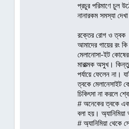
প্রচুর পরিমাণে চুল 
নানারকম সমস্যা দেখ
রক্তের রোগ ও ত্বক
আমাদের গায়ের রং কি 
মেলানোসা-ইট কোষের
মারাত্মক অসুখ। কিন্
পর্যায়ে ফেলেন না। যা
ত্বকে মেলানেসাইট ক
চিকিৎসা না করলে শ্ব
# অনেকের ত্বকে একট
বলা হয়। অ্যানিমিয়া
# অ্যানিমিয়া থেকে 