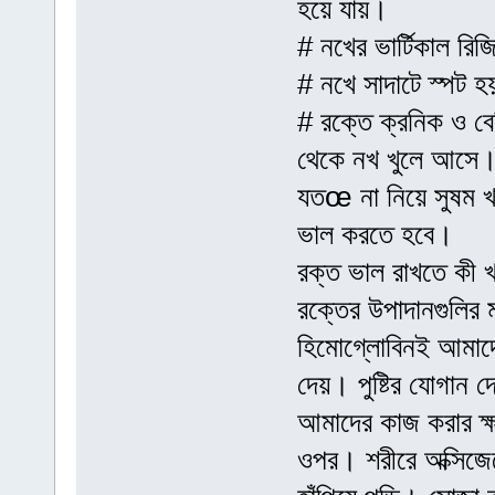
হয়ে যায়।
# নখের ভার্টিকাল রিজ
# নখে সাদাটে স্পট 
# রক্তে ক্রনিক ও বে
থেকে নখ খুলে আসে। 
যতœ না নিয়ে সুষম খ
ভাল করতে হবে।
রক্ত ভাল রাখতে কী খ
রক্তের উপাদানগুলির ম
হিমোগ্লোবিনই আমাদের
দেয়। পুষ্টির যোগান
আমাদের কাজ করার ক্ষ
ওপর। শরীরে অক্সিজে