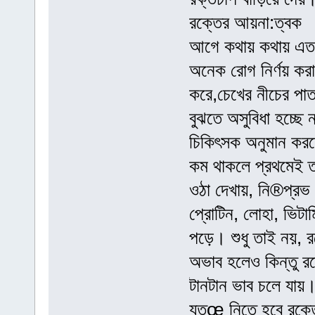
রক্তের আয়না:ত্বক
আগে কথায় কথায় এত পর
অনেক রোগ নির্ণয় করা
করে,চেখের নীচের পাত
বুঝতে অসুবিধা হচ্ছে 
চিকিৎসক অনুমান করতে
কম থাকলে প্রথমেই ত
ওঠা দেখায়, নি®প্রভ
প্রোটিন, লোহা, ভিটা
পড়ে। শুধু তাই নয়, 
অভাব হলেও কিন্তু র
টানটান ভাব চলে যায়।
যতœ নিতে হবে রক্তে