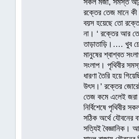
সকল মজা, সমস্ত আন
রক্তের তেজ মানে কী
বয়স হয়েছে তো রক্ত
না। ‘ রক্তের আর তে
তাড়াতাড়ি।…. খুব চ
মানুষের শ্বাশ্বত সং
সংলাপ। পৃথিবীর সমস্
ধারণা তৈরি হয়ে গিয়
উৎস।’ রক্তের জোরেই 
তেজ কমে এলেই জরা ব্
নির্বিশেষে পৃথিবীর স
সঠিক অর্থে যৌবনের বা
সত্যিই বৈজ্ঞানিক। আ