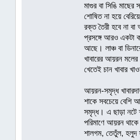
মাগুর বা সিঙি মাছের 
শোষিত না হয়ে বেরিয়ে
রক্ত তৈরী হবে না বা অ
প্রসঙ্গে আরও একটা ক
আছে। লাঞ্চ বা ডিনার
খাবারের আয়রন মলের স
খেতেই চান খাবার খাও
আয়রন-সমৃদ্ধ খাবারদা
শাকে সবচেয়ে বেশি 
সমৃদ্ধ। এ ছাড়া নটে 
পরিমাণে আয়রন থাকে
শালগম, তেতুঁল, হল