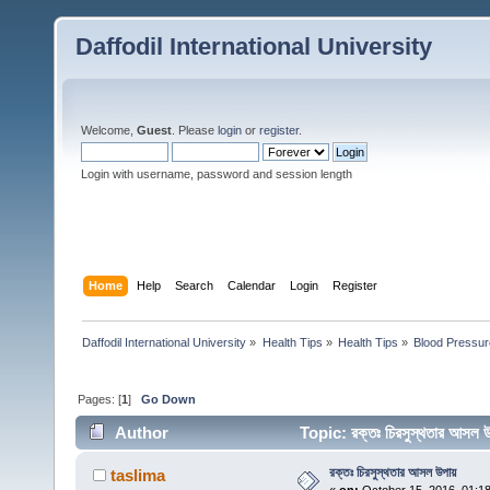
Daffodil International University
Welcome,
Guest
. Please
login
or
register
.
Login with username, password and session length
Home
Help
Search
Calendar
Login
Register
Daffodil International University
»
Health Tips
»
Health Tips
»
Blood Pressur
Pages: [
1
]
Go Down
Author
Topic: রক্তঃ চিরসুস্থতার আস
রক্তঃ চিরসুস্থতার আসল উপায়
taslima