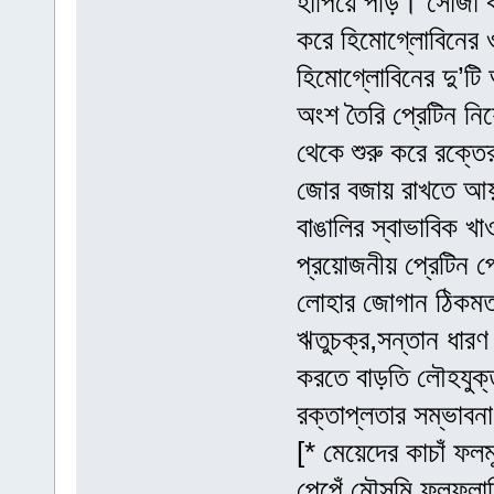
হাঁপিয়ে পড়ি। সোজা ক
করে হিমোগ্লোবিনের
হিমোগ্লোবিনের দু’টি
অংশ তৈরি প্রেটিন নি
থেকে শুরু করে রক্তে
জোর বজায় রাখতে আয়রন
বাঙালির স্বাভাবিক খ
প্রয়োজনীয় প্রেটিন 
লোহার জোগান ঠিকমত
ঋতুচক্র,সন্তান ধারণ
করতে বাড়তি লৌহযুক্ত
রক্তাপ্লতার সম্ভাবন
[* মেয়েদের কাচাঁ ফলম
পেপেঁ মৌসুমি ফলফলা