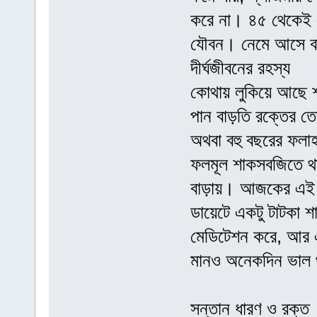
করে না। ৪৫ থেকেই এ
যৌবন। নেমে আসে বা
দীর্ঘজীবনের রহস্য
কোথায় লুকিয়ে আছে শত
পান বাড়তি রক্তের ত
অথবা বহু বছরের ফলা
ফলমূল শাকসবজিতে থাকা
বাড়ায়। আজকের এই ব্
ডায়েটে একটু টাটকা শ
মেডিটেশন করে, আর এ
মানও অনেকদিন ভাল থ
সন্তান ধারণ ও রক্ত