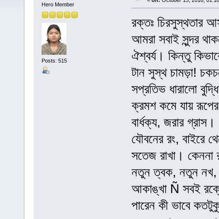
«
on:
October 15, 2016, 01:1
Hero Member
রক্তঃ চিরসুস্থতার 
আমরা সবাই সুন্দর থ
ঐশ্বর্য। কিন্তু কিভাব
Posts: 515
টান সুস্থ চামড়া! চকচকে
সপ্রতিভ ধারালো বুদ
ক্রমশ কমে যায় রূপের 
বার্ধক্য, জরার গ্রাস
যৌবনের রং, বাইরে থেক
সতেজ রাখা। কেননা র
নতুন ত্বক, নতুন নখ,
আকাঙ্খা Ñ সবই রক্ত
পারেন কী ভাবে কতটুক