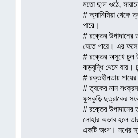
মতো ছাল ওঠে, সারা
# অ্যানিমিয়া থেকে ত
পারে।
# রক্তের উপাদানের ত
যেতে পারে। এর ফলে 
# রক্তের অসুখে চুল 
বাড়বৃদ্ধি থেমে যায়। 
# রক্তহীনতায় পায়ের
# ত্বকের নান সংক্রম
ফুসকুড়ি ছত্রাকের সং
# রক্তের উপাদানের ত
লোহার অভাব হলে তার
একটি অংশ। নখের স্বা