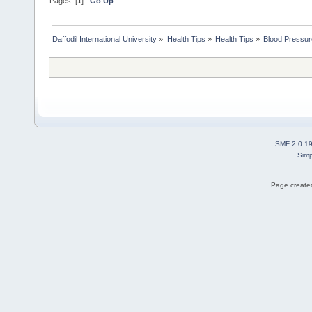
Pages: [
1
]
Go Up
Daffodil International University
»
Health Tips
»
Health Tips
»
Blood Pressur
SMF 2.0.1
Simp
Page created