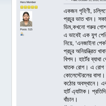
«
on:
October 15, 2016, 01:2
Hero Member
একজন গৃহিণী, চল্ল
প্রচুর ভাত খান। সক
ডিম,কখনো গরুর গোশ
Posts: 515
এ ভাবেই এক যুগ পের
নিয়ে, ‘এনজাইনা পেক
প্রচুর অনিয়ন্ত্রিত 
বিপদ। হার্টের ব্যাথা 
ঘাতক রোগ। এ রোগ হওয়
কোলেস্টেরলের বাসা। ত
কঠোর অবস্থানে। এক 
হার্ট এ্যাটাক। প্রতি
বাঁচান।