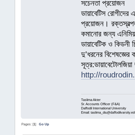
সচেনতা প্রয়োজন
ডায়াবেটিস রোগীদের এ
প্রয়োজন। রক্তস্বল্প
কমানোর জন্য এনিমিয়া
ডায়াবেটিক ও কিডনী চ
দু’ধরনের বিশেষজ্ঞের
সূত্র:ডায়াবেটোলজিয়া জ
http://roudrodi
Taslima Akter
Sr. Accounts Officer (F&A)
Daffodil International University
Email: taslima_diu@daffodilvarsity.e
Pages: [
1
]
Go Up