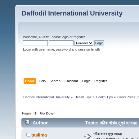
Daffodil International University
Welcome,
Guest
. Please
login
or
register
.
Login with username, password and session length
Home
Help
Search
Calendar
Login
Register
Daffodil International University
»
Health Tips
»
Health Tips
»
Blood Pressur
Pages: [
1
]
Go Down
Author
Topic: সঠিক খাবার সুস্থ হৃদযন্
সঠিক খাবার সুস্থ হৃদযন্ত্র
taslima