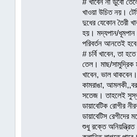
# খাবেন না ডুবো তেল
খাওয়া উচিত নয়। টেস্
দুধের যেকোন তৈরী খা
হয়। মদ্যপান/ধূমপান
পরিবর্তন আনতেই হব
# চর্বি খাবেন, তা হত
তেল। মাছ/সামুদ্রিক ম
খাবেন, ভাল থাকবেন।
কামরাঙা, আমলকী,,বরই
সতেজ। তাহলেই সুস্থ
ডায়াবেটিক রোগীর নীরব
ডায়াবেটিস রেগীদের 
শুধু রক্তে অনিয়ন্ত্র