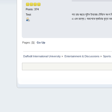
Posts: 374
গত চার বছরে সুইস ইনডোর টেনিসে অংশ নি
Test
এ এক রহস্য। অবশেষে ব্যর্থতার বৃত্ত ভা
Pages: [
1
]
Go Up
Daffodil International University
»
Entertainment & Discussions
»
Sports