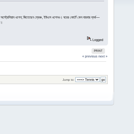
্ট্রেলিয়ান ওপেন; জিতেছেন ফ্রেঞ্চ, ইউএস ওপেনও। ঘরের কোর্টে কেন বারবার ব্যর্থ—
পি।
Logged
PRINT
« previous
next »
Jump to: