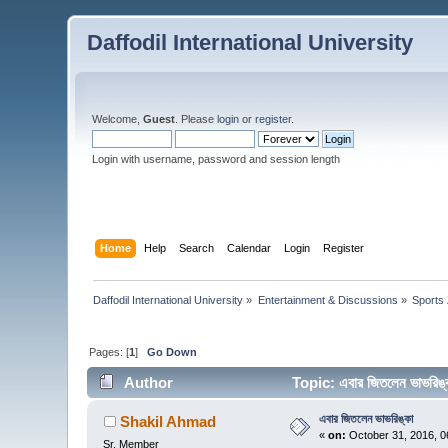
Daffodil International University
Welcome,
Guest
. Please
login
or
register
.
Login with username, password and session length
Home
Help
Search
Calendar
Login
Register
Daffodil International University
»
Entertainment & Discussions
»
Sports
Pages: [
1
]
Go Down
Author
Topic: এবার জিতলেন ভাভরি
এবার জিতলেন ভাভরিঙ্কা
Shakil Ahmad
«
on:
October 31, 2016, 0
Sr. Member