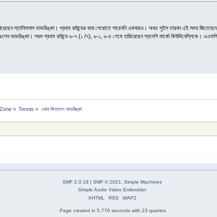
য়েছেন স্তানিসলাস ভাভরিঙ্কা। প্রথম রাউন্ডের বাধা পেরোতে পারেননি একবারও। অথচ সুইস তারকা এই সময় জিতেছেন অস
ঙলেন ভাভরিঙ্কা। পরশু প্রথম রাউন্ডে ৬-৭ (১ /৭), ৬-১, ৬-৪ গেমে হারিয়েছেন স্বদেশি মার্কো কিউদিনেল্লিকে। এএফ
 Zone
»
Tennis
»
এবার জিতলেন ভাভরিঙ্কা
SMF 2.0.19
|
SMF © 2021
,
Simple Machines
Simple Audio Video Embedder
XHTML
RSS
WAP2
Page created in 5.776 seconds with 23 queries.