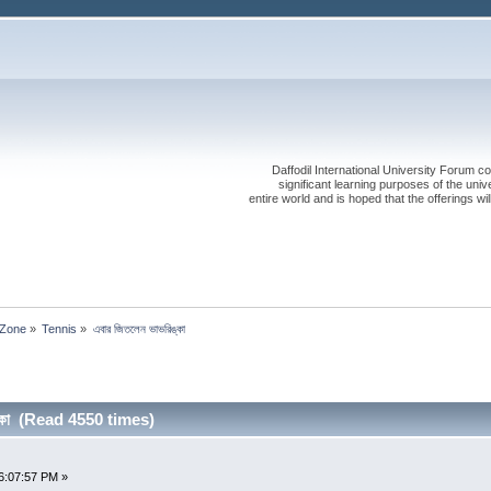
Daffodil International University Forum co
significant learning purposes of the uni
entire world and is hoped that the offerings will
 Zone
»
Tennis
»
এবার জিতলেন ভাভরিঙ্কা
ঙ্কা (Read 4550 times)
6:07:57 PM »