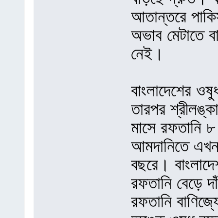
আতান্তরে পাকিস
অভাব মেটাতে বা
নেই।
বাংলাদেশের ওষু
তারপর শ্রীলঙ্ক
মাসে রফতানি ৮
আমদানিতে এখনও
বছরে। বাংলাদে
রফতানি বেড়ে দা
রফতানি বাণিজ্য