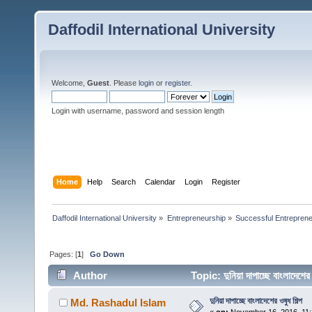
Daffodil International University
Welcome,
Guest
. Please
login
or
register
.
Login with username, password and session length
Home
Help
Search
Calendar
Login
Register
Daffodil International University
»
Entrepreneurship
»
Successful Entrepren
Pages: [
1
]
Go Down
Author
Topic: দুনিয়া দাপাচ্ছে বাংলাদেশ
দুনিয়া দাপাচ্ছে বাংলাদেশের ওষুধ শিল্প
Md. Rashadul Islam