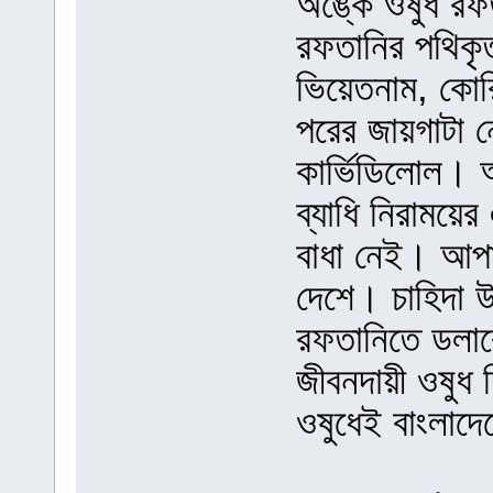
অঙ্কে ওষুধ রফ
রফতানির পথিকৃ
ভিয়েতনাম, কোর
পরের জায়গাটা ন
কার্ভিডিলোল। আ
ব্যাধি নিরাময়ে
বাধা নেই। আপা
দেশে। চাহিদা 
রফতানিতে ডলা
জীবনদায়ী ওষুধ দ
ওষুধেই বাংলাদে