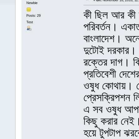
«
on:
November 16, 2016, 11:
Newbie
কী ছিল আর কী
Posts: 29
Test
পরিবর্তন। একাত্
বাংলাদেশ। অন্ন
দুটোই দরকার। 
রক্তের দাগ। ব
প্রতিবেশী দেশে
ওষুধ কোথায়। রো
প্রেসক্রিপশন ল
এ সব ওষুধ আপ
কিছু করার নেই।
হয়ে টুপটাপ ঝর