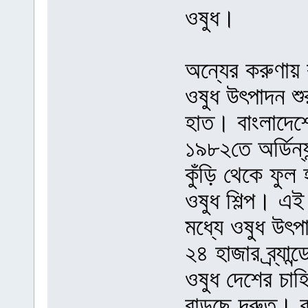
ওষুধ।
অন্যের করুণায় 
ওষুধ উৎপাদন শু
হাত। বাংলাদেশে
১৯৮২তে অর্ডিন্য
কুঁড়ি থেকে ফুল
ওষুধ শিল্প। এই 
মধ্যে ওষুধ উৎপ
২৪ হাজার ব্র্যা
ওষুধ দেশের চাহ
বাড়ছে দ্রুত। ক