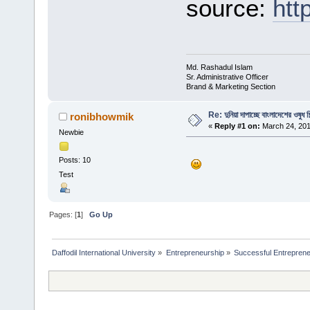
source:
htt
Md. Rashadul Islam
Sr. Administrative Officer
Brand & Marketing Section
Re: দুনিয়া দাপাচ্ছে বাংলাদেশের ওষুধ শি
ronibhowmik
«
Reply #1 on:
March 24, 201
Newbie
Posts: 10
Test
Pages: [
1
]
Go Up
Daffodil International University
»
Entrepreneurship
»
Successful Entrepren