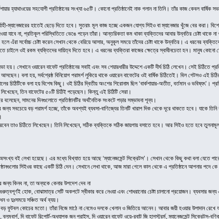
কশায়ার হ্যাথাওয়ের সহযোগী প্রতিষ্ঠানের সংখ্যা ৬৫টি। কোনো প্রতিষ্ঠানেই নাক গলান না তিনি। তাঁর কাজ কেবল বার্ষি
ির্বাহী-ম্যানেজারের হাতেই ছেড়ে দিতে হবে। সুতরাং মূল কাজ হচ্ছে একজন যোগ্য সিইও বা ম্যানেজার খুঁজে বের করা। বিশেষ
য়া যাবে না, প্রতিকূল পরিস্থিতিতে ভেঙে পড়েন তাঁরা। আন্তরিকতা কম থাকা ব্যক্তিদের আবার উন্নতির চেষ্টা থাকে না খ
ে এঁরা সর্বোচ্চ চেষ্টা করেন সেখান থেকে বেরিয়ে আসার, অনুকূল সময়ে তাঁদের চেষ্টা থাকে উন্নতির। এ ধরনের ব্যক্তি
েতে চাইলে ওই রকম ব্যক্তিদের দায়িত্ব দিতে হবে। এ ধরনের ব্যক্তিরা কাজের ক্ষেত্রে স্বাধীনচেতা হন। মানুষ কোনো 
ক সভা হয়। সেখানে ওয়ারেন বাফেট প্রতিষ্ঠানের সবাই এবং সব শেয়ারধারীর উদ্দেশে একটি দীর্ঘ চিঠি লেখেন। সেই চিঠিতে প্র
আসছেন। বলা হয়, সর্বশ্রেষ্ঠ বিনিয়োগ পরামর্শ লুকিয়ে থাকে ওয়ারেন বাফেটের ওই বার্ষিক চিঠিতেই। বিল গেটসও এই চিঠ
ের চিঠিটিকে বলা হয় বিশেষ কিছু। ওই চিঠির দ্বিতীয় অংশের শিরোনাম ছিল ‘বার্কশায়ার-অতীত, বর্তমান ও ভবিষ্যৎ’। প্রতি
লিখেছেন, তিন বাফেটের ৫০টি চিঠিই পড়েছেন। কিন্তু এই চিঠিটি সেরা।
ে বলেছেন, সামনের দিনগুলোতে প্রতিষ্ঠানটির অর্থনৈতিক সংকটে পড়ার সম্ভাবনা শূন্য।
জন্য সবচেয়ে বড় পরামর্শ হচ্ছে, তাঁকে অবশ্যই ব্যবসা-বাণিজ্যের তিনটি খারাপ দিক থেকে দূরে থাকতে হবে। যাকে তিনি 
)।
করবেন তাও চিঠিতে লিখেছেন। তিনি লিখেছেন, সঠিক ব্যক্তিকে সঠিক জায়গায় বসাতে হবে। আর সিইও হতে হবে তুলনামূল
 অসংখ্য বই লেখা হয়েছে। এর মধ্যে বিখ্যাত হয়ে আছে ‘ম্যানেজমেন্ট সিক্রেটস’। সেখান থেকে কিছু কথা বলা যেতে পা
ষ্ঠানগুলোর সিইওর কাছে একটি চিঠি দেন। সেখানে লেখা থাকে, আজ মারা গেলে কাল থেকে এ প্রতিষ্ঠানে আপনার পদে কে
 জন্য কিনব না, তা অন্যকে কেনার উপদেশ দেব না
 অগুরুত্বপূর্ণই হোক, বোঝামাত্র সেটি অকপটে স্বীকার করে নেওয়া এবং শোধরানোর চেষ্টা চালানো প্রয়োজন। ব্যবসার জন্য
সাধন ও দুঃসময়ে সঞ্চিত অর্থ ব্যয়।
বড় ফুটবল কোচের মতো। তাঁরা নিজে মাঠে না নেমেও দলকে খেলান ও জিতিয়ে আনেন। আবার জয়ী হওয়ার উপাদান রেখে যান
 ব্লুমবার্গ, দি বাফেট রিপোর্ট-অধ্যাপক জন প্রাইস, দি ওয়ারেন বাফেট ওয়ে-রবাট জি হাগস্ট্রর্ম, ম্যানেজমেন্ট সিক্রেটস-বণিক