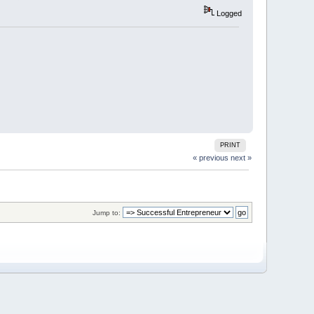
Logged
PRINT
« previous
next »
Jump to: