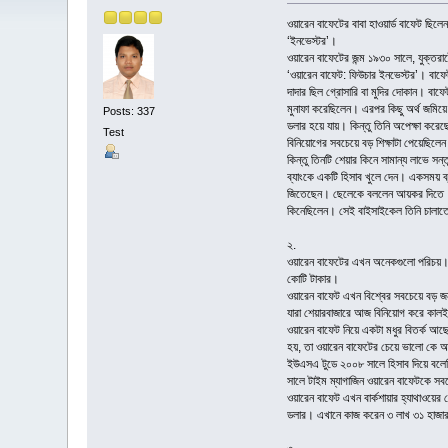
ওয়ারেন বাফেটের বাবা হাওয়ার্ড বাফেট ছি
‘ইনভেস্টর’।
ওয়ারেন বাফেটের জন্ম ১৯৩০ সালে, যুক্তর
‘ওয়ারেন বাফেট: ফিউচার ইনভেস্টর’। বাফে
দাদার ছিল গ্রোসারি বা মুদির দোকান। বাফ
মুনাফা করেছিলেন। এরপর কিছু অর্থ জমিয়ে
Posts: 337
ডলার হয়ে যায়। কিন্তু তিনি অপেক্ষা করে
Test
বিনিয়োগের সবচেয়ে বড় শিক্ষাটা পেয়েছিল
কিন্তু তিনটি শেয়ার কিনে সামান্য লাভে সন
ব্যাংকে একটি হিসাব খুলে দেন। একসময় ব
জিতেছেন। ছেলেকে বললেন আয়কর দিতে। ক
কিনেছিলেন। সেই বাইসাইকেল তিনি চালাতে
২.
ওয়ারেন বাফেটের এখন অনেকগুলো পরিচয়। তি
কোটি টাকার।
ওয়ারেন বাফেট এখন বিশ্বের সবচেয়ে বড় জ
যারা শেয়ারবাজারে আজ বিনিয়োগ করে কালই
ওয়ারেন বাফেট নিয়ে একটা মধুর বিতর্ক আছ
হয়, তা ওয়ারেন বাফেটের চেয়ে ভালো কে আ
ইউএসএ টুডে ২০০৮ সালে হিসাব দিয়ে বলেছ
সালে টাইম ম্যাগাজিন ওয়ারেন বাফেটকে স
ওয়ারেন বাফেট এখন বার্কশায়ার হ্যাথাওয়ের
ডলার। এখানে কাজ করেন ৩ লাখ ৩১ হাজার মান