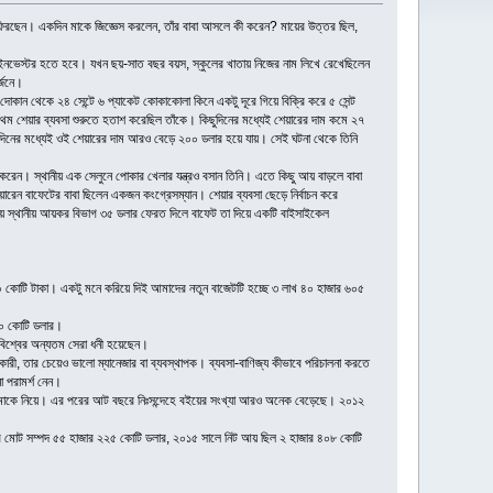
য় ফিরছেন। একদিন মাকে জিজ্ঞেস করলেন, তাঁর বাবা আসলে কী করেন? মায়ের উত্তর ছিল,
ও ইনভেস্টর হতে হবে। যখন ছয়-সাত বছর বয়স, স্কুলের খাতায় নিজের নাম লিখে রেখেছিলেন
্জনে।
োকান থেকে ২৪ সেন্টে ৬ প্যাকেট কোকাকোলা কিনে একটু দূরে গিয়ে বিক্রি করে ৫ সেন্ট
থম শেয়ার ব্যবসা শুরুতে হতাশ করেছিল তাঁকে। কিছুদিনের মধ্যেই শেয়ারের দাম কমে ২৭
িছুদিনের মধ্যেই ওই শেয়ারের দাম আরও বেড়ে ২০০ ডলার হয়ে যায়। সেই ঘটনা থেকে তিনি
ুরু করেন। স্থানীয় এক সেলুনে পোকার খেলার যন্ত্রও বসান তিনি। এতে কিছু আয় বাড়লে বাবা
ন বাফেটের বাবা ছিলেন একজন কংগ্রেসম্যান। শেয়ার ব্যবসা ছেড়ে নির্বাচন করে
স্থানীয় আয়কর বিভাগ ৩৫ ডলার ফেরত দিলে বাফেট তা দিয়ে একটি বাইসাইকেল
৬০ কোটি টাকা। একটু মনে করিয়ে দিই আমাদের নতুন বাজেটটি হচ্ছে ৩ লাখ ৪০ হাজার ৬০৫
৫০ কোটি ডলার।
বিশ্বের অন্যতম সেরা ধনী হয়েছেন।
রী, তার চেয়েও ভালো ম্যানেজার বা ব্যবস্থাপক। ব্যবসা-বাণিজ্য কীভাবে পরিচালনা করতে
 পরামর্শ নেন।
 লামাকে নিয়ে। এর পরের আট বছরে নিঃসন্দেহে বইয়ের সংখ্যা আরও অনেক বেড়েছে। ২০১২
্ঠানটির মোট সম্পদ ৫৫ হাজার ২২৫ কোটি ডলার, ২০১৫ সালে নিট আয় ছিল ২ হাজার ৪০৮ কোটি