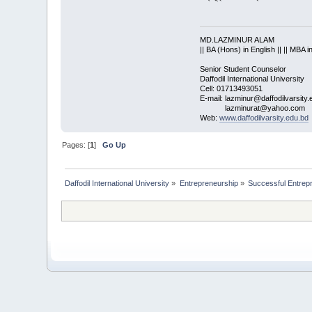
MD.LAZMINUR ALAM
|| BA (Hons) in English || || MBA i
Senior Student Counselor
Daffodil International University
Cell: 01713493051
E-mail: lazminur@daffodilvarsity.
lazminurat@yahoo.com
Web:
www.daffodilvarsity.edu.bd
Pages: [
1
]
Go Up
Daffodil International University
»
Entrepreneurship
»
Successful Entrep