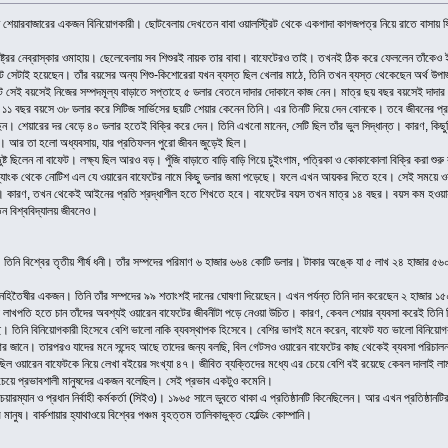
লেন শেয়ারবাজারের একজন বিনিয়োগকারী। ছোটবেলায় দেখতেন বাবা ওয়ালস্ট্রিট থেকে একগাদা কাগজপত্র নিয়ে রাতে বাসা
াষ্ট্রের নেব্রাস্কার ওমাহায়। ছেলেবেলায় সব শিশুরই নায়ক তার বাবা। বাফেটেরও তাই। তখনই ঠিক করে ফেললেন তাঁকে
ট সেটাই হয়েছেন। তাঁর বয়সের অন্য শিশু-কিশোরেরা যখন ব্যস্ত ছিল খেলার মাঠে, তিনি তখন ব্যস্ত থেকেছেন অর্থ উপার
েট সেই বয়সেই নিজের সম্পদমূল্য বাড়াতে সপ্তাহে ৫ ডলার বেতনে দাদার দোকানে কাজ নেন। মাত্র ছয় বছর বয়সেই দাদার দ
 ১১ বছর বয়সে ৩৮ ডলার করে সিটিজ সার্ভিসের ছয়টি শেয়ার কেনেন তিনি। এর তিনটি দিয়ে দেন বোনকে। তবে জীবনের প্র
ছেন। শেয়ারের দর বেড়ে ৪০ ডলার হতেই বিক্রি করে দেন। তিনি এখনো মানেন, সেটি ছিল তাঁর ভুল সিদ্ধান্ত। কারণ, ক
েন। আর তা হলো অধ্যবসায়, যার প্রতিফলন পুরো জীবন জুড়েই ছিল।
্তুষ্ট ছিলেন না বাফেট। লক্ষ্য ছিল আরও বড়। পুঁজি বাড়াতে বাড়ি বাড়ি গিয়ে চুইংগাম, পত্রিকা ও কোকাকোলা বিক্রি করা শ
্যাংক থেকে নোটিশ এল যে ওয়ারেন বাফেটের নামে কিছু ডলার জমা পড়েছে। ফলে এখন আয়কর দিতে হবে। সেই সময়ে ওয়ারে
ারণ, তখন থেকেই আইনের প্রতি শ্রদ্ধাশীল হতে শিখতে হবে। বাফেটের বয়স তখন মাত্র ১৪ বছর। বয়স কম হওয়ায় 
ন বিশ্ববিদ্যালয় জীবনেও।
নি বিশ্বের তৃতীয় শীর্ষ ধনী। তাঁর সম্পদের পরিমাণ ৬ হাজার ৬৬৪ কোটি ডলার। টাকার অঙ্কে যা ৫ লাখ ২৪ হাজার ৫
নহিতৈষীর একজন। তিনি তাঁর সম্পদের ৯৯ শতাংশই দানের ঘোষণা দিয়েছেন। এখন পর্যন্ত তিনি দান করেছেন ২ হাজার ১
 লাখপতি হতে চান তাঁদের অবশ্যই ওয়ারেন বাফেটের জীবনীটা পড়ে নেওয়া উচিত। কারণ, কেবল শেয়ার ব্যবসা করেই তিনি 
ে। তিনি বিনিয়োগকারী হিসেবে বেশি ভালো নাকি ব্যবস্থাপক হিসেবে। বেশির ভাগই মনে করেন, বাফেট যত ভালো বিনিয়োগকা
র জানে। তারপরও যাদের মনে সন্দেহ আছে তাদের জন্য বলছি, বিল গেটসও ওয়ারেন বাফেটের কাছ থেকেই ব্যবসা পরিচালনা
িল ওয়ারেন বাফেটকে নিয়ে লেখা বইয়ের সংখ্যা ৪৭। জীবিত ব্যক্তিদের মধ্যে এর চেয়ে বেশি বই রয়েছে কেবল দালাই
বচেয়ে প্রভাবশালী মানুষদের একজন বলেছিল। সেই প্রভাব একটুও কমেনি।
 চেয়ারম্যান ও প্রধান নির্বাহী কর্মকর্তা (সিইও)। ১৯৬৫ সালে ডুবতে থাকা এ প্রতিষ্ঠানটি কিনেছিলেন। আর এখন প্রতিষ
ুষ। বার্কশায়ার হ্যাথাওয়ে বিশ্বের পঞ্চম বৃহত্তম তালিকাভুক্ত হোল্ডিং কোম্পানি।