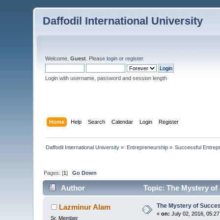
Daffodil International University
Welcome,
Guest
. Please
login
or
register
.
Login with username, password and session length
Home
Help
Search
Calendar
Login
Register
Daffodil International University
»
Entrepreneurship
»
Successful Entrep
Pages: [
1
]
Go Down
Author
Topic: The Mystery of 
The Mystery of Success
Lazminur Alam
«
on:
July 02, 2016, 05:2
Sr. Member