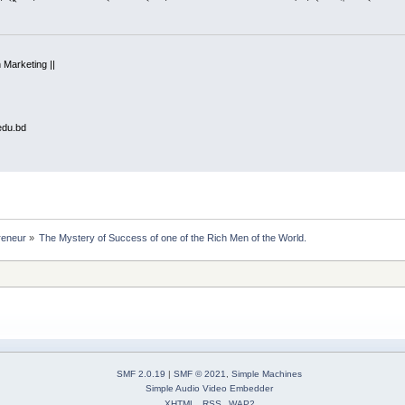
n Marketing ||
edu.bd
reneur
»
The Mystery of Success of one of the Rich Men of the World.
SMF 2.0.19
|
SMF © 2021
,
Simple Machines
Simple Audio Video Embedder
XHTML
RSS
WAP2