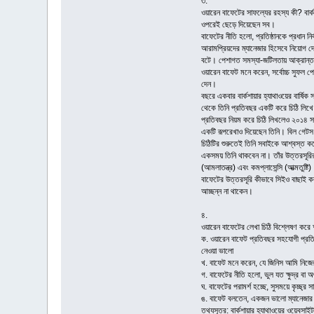
৩.
ওয়ারেন বাফেটের সাফল্যের রহস্য কী? বার্
ওপরেই ছেড়ে দিয়েছেন সব।
বাফেটের নীতি হলো, প্রতিষ্ঠানকে প্রধান ন
আরামপ্রিয়দের ম্যানেজার হিসেবে নিয়োগ দেও
বটে। পেশাগত সমস্যা-জটিলতায় আক্রান্ত হল
ওয়ারেন বাফেট মনে করেন, সর্বোচ্চ সুফল প
দেন।
বছরে একবার বার্কশায়ার হ্যাথাওয়ের বার্ষি
থেকে তিনি প্রতিবছর একটি করে চিঠি লিখে 
প্রতিবছর নিয়ম করে চিঠি লিখলেও ২০১৪ সাল
একটি রূপরেখাও দিয়েছেন তিনি। বিল গেটস 
চিঠিটির শুরুতেই তিনি সবাইকে আশ্বস্ত কর
একসময় তিনি থাকবেন না। তাঁর উত্তরসূরির 
(আমলাতন্ত্র) এবং কমপ্লাসেন্সি (আত্মতুষ্টি
বাফেটের উত্তরসূরি কীভাবে সিইও বাছাই 
আচ্ছন্ন না থাকেন।
৪.
ওয়ারেন বাফেটের লেখা চিঠি বিশ্লেষণ করে
ক. ওয়ারেন বাফেট প্রতিবছর সহযোগী প্রতি
নেওয়া ভালো
খ. বাফেট মনে করেন, যে জিনিস আমি নিজের
গ. বাফেটের নীতি হলো, ভুল যত ক্ষুদ্র বা
ঘ. বাফেটের পরামর্শ হচ্ছে, সুসময়ে কৃচ্ছ্র 
ঙ. বাফেট বলতেন, একজন ভালো ম্যানেজার 
তথ্যসূত্র: বার্কশায়ার হ্যাথাওয়ের ওয়েবসাইট,