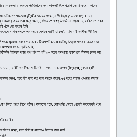
ক সভায় যোগ দেওয়া। সবগুলো প্রতিষ্ঠানের জন্য আলাদা সিইও নিয়োগ দেওয়া আছে। তাদের
 মানবিক গুণ থাকলেও বুদ্ধিহীন লোকের পক্ষে দূরদর্শী সিদ্ধান্ত নেওয়া সম্ভব নয়।
ুব একটা। একধরনের মানুষ আছেন, যাঁদের পেশা শুধু উপার্জনের মাধ্যম নয়, ব্যক্তিগত গর্বও
কেই খুঁজে বের করেন তিনি।
ক্ষেত্রকে আপন ভাবতে শুরু করলে সেখানে স্বাধীনতা চায়ই। ঠিক এই স্বাধীনতাটাই তিনি
তিষ্ঠানের মূল্যায়ন থেকে শুরু করে ভবিষ্যৎ পরিকল্পনার সবকিছু উল্লেখ থাকে। ১৯৬৫ সাল
ির অপেক্ষায় থাকেন প্রতিবছরই।
ষ্ঠানটির ইতিহাস বলার পাশাপাশি আগামী ৫০ বছরে বার্কশায়ার হ্যাথাওয়ে কীভাবে চলবে তার
বলেছেন, ‘এবিসি অব বিজনেস ডিকেই’। যেমন: অ্যারোগেন্স (ঔদ্ধত্য), ব্যুরোক্রেসি
কভাবে তরুণ, যাতে দীর্ঘ সময় ধরে কাজ করতে পারেন, ৬৫ বছরে অবসর নেওয়ার ভাবনায়
রে।
 যোগ দিতে পারবে লিখে পাঠান। বাফেটের মতে, কোম্পানির ভেতর থেকেই উত্তরসূরি খুঁজে
 এটা জরুরি।
 টিমের মধ্যে, যাতে তিনি না থাকলেও জিততে পারে দলটি।
 বার্তা।