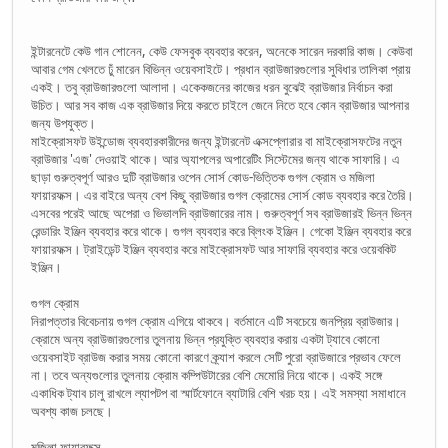
ইন্টারনেটে কেউ গান শোনেন, কেউ ফেসবুক ব্যবহার করেন, অনেকে সারেন দরকারি কাজ। কেউবা
আবার গেম খেলতে ঢুঁ মারেন বিভিন্ন ওয়েবসাইটে। প্রধান ব্রাউজারগুলোর সুবিধার তালিকা প্রায়
একই। তবু ব্রাউজারগুলো আলাদা। একেকজনের কাজের ধরন বুঝেই ব্রাউজার নির্বাচন করা
উচিত। আর সব কাজ এক ব্রাউজার দিয়ে করতে চাইলে জেনে নিতে হবে কোন ব্রাউজার আপনার
জন্য উপযুক্ত।
মাইক্রোসফট উইন্ডোজ ব্যবহারকারীদের জন্য ইন্টারনেট এক্সপ্লোরার বা মাইক্রোসফটের নতুন
ব্রাউজার 'এজ' দেওয়াই থাকে। আর অ্যাপলের অপারেটিং সিস্টেমের জন্য থাকে সাফারি। এ
ছাড়া গুরুত্বপূর্ণ আরও দুটি ব্রাউজার ওপেন সোর্স কোড-ভিত্তিক গুগল ক্রোম ও মজিলা
ফায়ারফক্স। এর বাইরে অন্য বেশ কিছু ব্রাউজার গুগল ক্রোমের সোর্স কোড ব্যবহার করে তৈরি।
এসবের পরেই আছে অপেরা ও ভিভালদি ব্রাউজারের নাম। গুরুত্বপূর্ণ সব ব্রাউজারই ভিন্ন ভিন্ন
রেন্ডারিং ইঞ্জিন ব্যবহার করে থাকে। গুগল ব্যবহার করে ব্লিংক ইঞ্জিন। গেকো ইঞ্জিন ব্যবহার করে
ফায়ারফক্স। ট্রাইডেন্ট ইঞ্জিন ব্যবহার করে মাইক্রোসফট আর সাফারি ব্যবহার করে ওয়েবকিট
ইঞ্জিন।
গুগল ক্রোম
নিরাপত্তার বিবেচনায় গুগল ক্রোম এগিয়ে থাকবে। বর্তমানে এটি সবচেয়ে জনপ্রিয় ব্রাউজার।
ক্রোমে অন্য ব্রাউজারগুলোর তুলনায় ভিন্ন প্রযুক্তি ব্যবহার করায় একটা ট্যাবে কোনো
ওয়েবসাইট ব্রাউজ করার সময় কোনো কারণে ক্র্যাশ করলে সেটি পুরো ব্রাউজারে প্রভাব ফেলে
না। তবে অন্যগুলোর তুলনায় ক্রোম কম্পিউটারের বেশি মেমোরি নিয়ে থাকে। একই সঙ্গে
একাধিক ট্যাব চালু রাখলে ল্যাপটপ বা স্মার্টফোনে ব্যাটারি বেশি খরচ হয়। এই সমস্যা সমাধানে
অবশ্য কাজ চলছে।
মজিলা ফায়ারফক্স