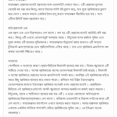
ফায়ারফক্স ক্রোমের মতোই দ্রুততার সঙ্গে ওয়েবসাইট দেখাতে পারে। এটি ক্রোমের তুলনায়
মেমোরি কম খরচ করে কিন্তু কোনো ট্যাবের সাইট যদি ক্র্যাশ করে, তবে পুরো ব্রাউজারকে ক্র্যাশ
করে ফেলে। কখনো কখনো একাধিক ট্যাব চালু রাখলে ফায়ারফক্স ধীরগতির হয়ে যায়। ফলে
এটিকে রিস্টার্ট করার প্রয়োজন পড়ে।
মাইক্রোসফট এজ
এজ দ্রুত এবং এতে নিরাপত্তাও বেশ ভালো। বলা হয় এটি ক্রোমের মতোই ব্যাটারি বেশি খরচ
করে। কিন্তু এটি এখনো ডেভেলপমেন্ট অবস্থায় আছে। উইন্ডোজ দশের করটানা সুবিধা এতে
যুক্ত থাকায় এটি ব্যবহার সুবিধাজনক। ফায়ারফক্সের স্ট্যান্ডার্ড বজায় রাখলেও এটি অন্তত
ইন্টারনেট এক্সপ্লোরারের চেয়ে প্রতিযোগিতায় এগিয়ে আছে। তবে এতে ব্রাউজার এক্সটেনশন কম
থাকায় অনেকটা পিছিয়েও আছে।
অন্যান্য
গোপনীয়তা ও অন্যান্য কারণে ক্রোম-ভিত্তিক ভিভালদি ব্যবহার করা যায়। নিজের পছন্দমতো এটি
সাজিয়ে নেওয়া যায়। অপেরা ব্রাউজারের আগের ডেভেলপাররা ভিভালদি তৈরি করেছে। ভিভালদি
ও অপেরা ব্রাউজারে ক্রোমের অনেক এক্সটেনশনই সমর্থন করে। জনপ্রিয় এই ব্রাউজারের বাইরে
আরও কিছু ব্রাউজার ব্যবহার করে দেখতে পারেন। রাশিয়ান সার্চ ইঞ্জিন ইয়ানডেক্সের
ডেভেলপারদের বানানো ইয়ানডেক্স ব্রাউজার অনেকটা গুগল ক্রোমের মতোই। ক্রোমিয়াম-
ভিত্তিক এই ব্রাউজারে চাইলেই আপনি পছন্দমতো আপনার দরকারি সব কাজই করতে পারবেন।
উইন্ডোজ, ম্যাক ও স্মার্টফোনে ব্যবহার করা যায় এটি। এ ছাড়া কোমোডো আইসড্রাগন
ব্রাউজারের নিরাপত্তাব্যবস্থাও বেশ ভালো। অনিরাপদ ওয়েবসাইট বা নিরাপদ লগইনের জন্য এটি
বেশ ভালো। ফায়ারফক্সের প্লাগইনস এখানে ব্যবহার করতে পারবেন। আবার ম্যাক্সথন ব্রাউজার
একসঙ্গে একাধিক সাইটকে পাশাপাশি দেখিয়ে ব্রাউজিংয়ের সুবিধা দেয়। এর ইউএক্স অনেক
নজরকাড়া।