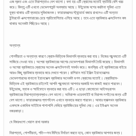
এজ দ্রুত এবং এতে নিরাপত্তাও বেশ ভালো। বলা হয় এটি ক্রোমের মতোই ব্যাটারি বেশি খরচ
করে। কিন্তু এটি এখনো ডেভেলপমেন্ট অবস্থায় আছে। উইন্ডোজ দশের করটানা সুবিধা এতে
যুক্ত থাকায় এটি ব্যবহার সুবিধাজনক। ফায়ারফক্সের স্ট্যান্ডার্ড বজায় রাখলেও এটি অন্তত
ইন্টারনেট এক্সপ্লোরারের চেয়ে প্রতিযোগিতায় এগিয়ে আছে। তবে এতে ব্রাউজার এক্সটেনশন কম
থাকায় অনেকটা পিছিয়েও আছে।
অন্যান্য
গোপনীয়তা ও অন্যান্য কারণে ক্রোম-ভিত্তিক ভিভালদি ব্যবহার করা যায়। নিজের পছন্দমতো এটি
সাজিয়ে নেওয়া যায়। অপেরা ব্রাউজারের আগের ডেভেলপাররা ভিভালদি তৈরি করেছে। ভিভালদি
ও অপেরা ব্রাউজারে ক্রোমের অনেক এক্সটেনশনই সমর্থন করে। জনপ্রিয় এই ব্রাউজারের বাইরে
আরও কিছু ব্রাউজার ব্যবহার করে দেখতে পারেন। রাশিয়ান সার্চ ইঞ্জিন ইয়ানডেক্সের
ডেভেলপারদের বানানো ইয়ানডেক্স ব্রাউজার অনেকটা গুগল ক্রোমের মতোই। ক্রোমিয়াম-
ভিত্তিক এই ব্রাউজারে চাইলেই আপনি পছন্দমতো আপনার দরকারি সব কাজই করতে পারবেন।
উইন্ডোজ, ম্যাক ও স্মার্টফোনে ব্যবহার করা যায় এটি। এ ছাড়া কোমোডো আইসড্রাগন
ব্রাউজারের নিরাপত্তাব্যবস্থাও বেশ ভালো। অনিরাপদ ওয়েবসাইট বা নিরাপদ লগইনের জন্য এটি
বেশ ভালো। ফায়ারফক্সের প্লাগইনস এখানে ব্যবহার করতে পারবেন। আবার ম্যাক্সথন ব্রাউজার
একসঙ্গে একাধিক সাইটকে পাশাপাশি দেখিয়ে ব্রাউজিংয়ের সুবিধা দেয়। এর ইউএক্স অনেক
নজরকাড়া।
যে বিষয়গুলো খেয়াল রাখা দরকার
নিরাপত্তা, গোপনীয়তা, গতি—সব মিলিয়ে নির্ধারণ করতে হবে, কোন ব্রাউজার আপনার জন্য।