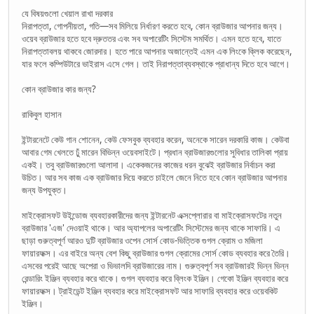
যে বিষয়গুলো খেয়াল রাখা দরকার
নিরাপত্তা, গোপনীয়তা, গতি—সব মিলিয়ে নির্ধারণ করতে হবে, কোন ব্রাউজার আপনার জন্য।
ওয়েব ব্রাউজার হতে হবে দ্রুততর এবং সব অপারেটিং সিস্টেম সমর্থিত। এমন হতে হবে, যাতে
নিরাপত্তাবলয় থাকবে জোরদার। হতে পারে আপনার অজান্তেই এমন এক লিংকে ক্লিক করেছেন,
যার ফলে কম্পিউটারে ভাইরাস এসে গেল। তাই নিরাপত্তাব্যবস্থাকে প্রাধান্য দিতে হবে আগে।
কোন ব্রাউজার কার জন্য?
রাকিবুল হাসান
ইন্টারনেটে কেউ গান শোনেন, কেউ ফেসবুক ব্যবহার করেন, অনেকে সারেন দরকারি কাজ। কেউবা
আবার গেম খেলতে ঢুঁ মারেন বিভিন্ন ওয়েবসাইটে। প্রধান ব্রাউজারগুলোর সুবিধার তালিকা প্রায়
একই। তবু ব্রাউজারগুলো আলাদা। একেকজনের কাজের ধরন বুঝেই ব্রাউজার নির্বাচন করা
উচিত। আর সব কাজ এক ব্রাউজার দিয়ে করতে চাইলে জেনে নিতে হবে কোন ব্রাউজার আপনার
জন্য উপযুক্ত।
মাইক্রোসফট উইন্ডোজ ব্যবহারকারীদের জন্য ইন্টারনেট এক্সপ্লোরার বা মাইক্রোসফটের নতুন
ব্রাউজার 'এজ' দেওয়াই থাকে। আর অ্যাপলের অপারেটিং সিস্টেমের জন্য থাকে সাফারি। এ
ছাড়া গুরুত্বপূর্ণ আরও দুটি ব্রাউজার ওপেন সোর্স কোড-ভিত্তিক গুগল ক্রোম ও মজিলা
ফায়ারফক্স। এর বাইরে অন্য বেশ কিছু ব্রাউজার গুগল ক্রোমের সোর্স কোড ব্যবহার করে তৈরি।
এসবের পরেই আছে অপেরা ও ভিভালদি ব্রাউজারের নাম। গুরুত্বপূর্ণ সব ব্রাউজারই ভিন্ন ভিন্ন
রেন্ডারিং ইঞ্জিন ব্যবহার করে থাকে। গুগল ব্যবহার করে ব্লিংক ইঞ্জিন। গেকো ইঞ্জিন ব্যবহার করে
ফায়ারফক্স। ট্রাইডেন্ট ইঞ্জিন ব্যবহার করে মাইক্রোসফট আর সাফারি ব্যবহার করে ওয়েবকিট
ইঞ্জিন।