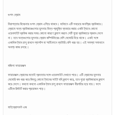
গুগল ক্রোম
নিরাপত্তার বিবেচনায় গুগল ক্রোম এগিয়ে থাকবে। বর্তমানে এটি সবচেয়ে জনপ্রিয় ব্রাউজার।
ক্রোমে অন্য ব্রাউজারগুলোর তুলনায় ভিন্ন প্রযুক্তি ব্যবহার করায় একটা ট্যাবে কোনো
ওয়েবসাইট ব্রাউজ করার সময় কোনো কারণে ক্র্যাশ করলে সেটি পুরো ব্রাউজারে প্রভাব ফেলে
না। তবে অন্যগুলোর তুলনায় ক্রোম কম্পিউটারের বেশি মেমোরি নিয়ে থাকে। একই সঙ্গে
একাধিক ট্যাব চালু রাখলে ল্যাপটপ বা স্মার্টফোনে ব্যাটারি বেশি খরচ হয়। এই সমস্যা সমাধানে
অবশ্য কাজ চলছে।
মজিলা ফায়ারফক্স
ফায়ারফক্স ক্রোমের মতোই দ্রুততার সঙ্গে ওয়েবসাইট দেখাতে পারে। এটি ক্রোমের তুলনায়
মেমোরি কম খরচ করে কিন্তু কোনো ট্যাবের সাইট যদি ক্র্যাশ করে, তবে পুরো ব্রাউজারকে ক্র্যাশ
করে ফেলে। কখনো কখনো একাধিক ট্যাব চালু রাখলে ফায়ারফক্স ধীরগতির হয়ে যায়। ফলে
এটিকে রিস্টার্ট করার প্রয়োজন পড়ে।
মাইক্রোসফট এজ