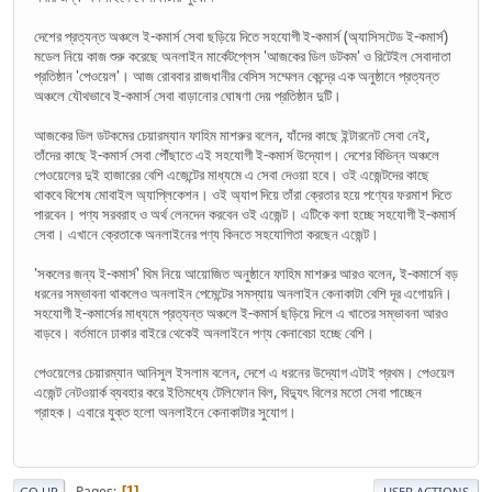
দেশের প্রত্যন্ত অঞ্চলে ই-কমার্স সেবা ছড়িয়ে দিতে সহযোগী ই-কমার্স (অ্যাসিসটেড ই-কমার্স)
মডেল নিয়ে কাজ শুরু করেছে অনলাইন মার্কেটপ্লেস 'আজকের ডিল ডটকম' ও রিটেইল সেবাদাতা
প্রতিষ্ঠান 'পেওয়েল'। আজ রোববার রাজধানীর বেসিস সম্মেলন কেন্দ্রে এক অনুষ্ঠানে প্রত্যন্ত
অঞ্চলে যৌথভাবে ই-কমার্স সেবা বাড়ানোর ঘোষণা দেয় প্রতিষ্ঠান দুটি।
আজকের ডিল ডটকমের চেয়ারম্যান ফাহিম মাশরুর বলেন, যাঁদের কাছে ইন্টারনেট সেবা নেই,
তাঁদের কাছে ই-কমার্স সেবা পৌঁছাতে এই সহযোগী ই-কমার্স উদ্যোগ। দেশের বিভিন্ন অঞ্চলে
পেওয়েলের দুই হাজারের বেশি এজেন্টের মাধ্যমে এ সেবা দেওয়া হবে। ওই এজেন্টদের কাছে
থাকবে বিশেষ মোবাইল অ্যাপ্লিকেশন। ওই অ্যাপ দিয়ে তাঁরা ক্রেতার হয়ে পণ্যের ফরমাশ দিতে
পারবেন। পণ্য সরবরাহ ও অর্থ লেনদেন করবেন ওই এজেন্ট। এটিকে বলা হচ্ছে সহযোগী ই-কমার্স
সেবা। এখানে ক্রেতাকে অনলাইনের পণ্য কিনতে সহযোগিতা করছেন এজেন্ট।
'সকলের জন্য ই-কমার্স' থিম নিয়ে আয়োজিত অনুষ্ঠানে ফাহিম মাশরুর আরও বলেন, ই-কমার্সে বড়
ধরনের সম্ভাবনা থাকলেও অনলাইন পেমেন্টের সমস্যায় অনলাইন কেনাকাটা বেশি দূর এগোয়নি।
সহযোগী ই-কমার্সের মাধ্যমে প্রত্যন্ত অঞ্চলে ই-কমার্স ছড়িয়ে দিলে এ খাতের সম্ভাবনা আরও
বাড়বে। বর্তমানে ঢাকার বাইরে থেকেই অনলাইনে পণ্য কেনাবেচা হচ্ছে বেশি।
পেওয়েলের চেয়ারম্যান আনিসুল ইসলাম বলেন, দেশে এ ধরনের উদ্যোগ এটাই প্রথম। পেওয়েল
এজেন্ট নেটওয়ার্ক ব্যবহার করে ইতিমধ্যে টেলিফোন বিল, বিদ্যুৎ বিলের মতো সেবা পাচ্ছেন
গ্রাহক। এবারে যুক্ত হলো অনলাইনে কেনাকাটার সুযোগ।
Pages
1
GO UP
USER ACTIONS