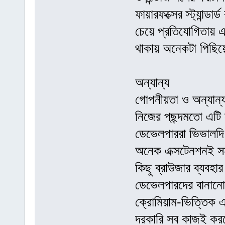
ফায়ারফক্সের স্ট্যান্ড
চেয়ে প্রতিযোগিতায়
থাকায় অনেকটা পিছি
অন্যান্য
গোপনীয়তা ও অন্যান্
নিজের পছন্দমতো এটি 
ডেভেলপাররা ভিভালদি
অনেক এক্সটেনশনই সম
কিছু ব্রাউজার ব্যবহার
ডেভেলপারদের বানানো
ক্রোমিয়াম-ভিত্তিক
দরকারি সব কাজই করতে