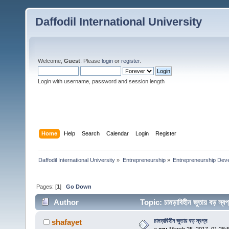
Daffodil International University
Welcome,
Guest
. Please
login
or
register
.
Login with username, password and session length
Home
Help
Search
Calendar
Login
Register
Daffodil International University
»
Entrepreneurship
»
Entrepreneurship Dev
Pages: [
1
]
Go Down
Author
Topic: চামড়াবিহীন জুতায় বড় 
চামড়াবিহীন জুতায় বড় স্বপ্ন
shafayet