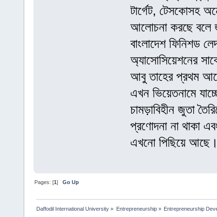
টার্গেট, টেসকোসহ অনেক 
আলোচনা করছে বলে 
বাংলাদেশ ফিনিশড লেদার,
অ্যাসোসিয়েশনের সাব
আবু তাহের প্রথম আলো
এখন ভিয়েতনামে যাচ্
চামড়াবিহীন জুতা তৈর
প্রণোদনা না থাকা এবং 
এখনো পিছিয়ে আছে।
Pages: [
1
]
Go Up
Daffodil International University
»
Entrepreneurship
»
Entrepreneurship Dev