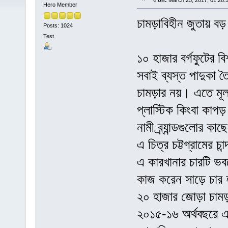
«
on:
March 25, 2017, 01:28:
Hero Member
চামড়াবিহীন জুতায় বড়
Posts: 1024
Test
১০ হাজার বর্গফুটের
সবাই ব্যস্ত পাদুকা ত
চামড়ার নয়। এতে মূল
প্লাস্টিক কিংবা কাপড়
নামী ব্র্যান্ডগুলোর কা
এ চিত্র চট্টগ্রামের চ
এ কারখানার চারটি ভবন
কাজ করেন সাড়ে চার হ
২০ হাজার জোড়া চামড
২০১৫-১৬ অর্থবছরে এই