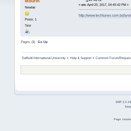
ট্র্যাক করা হয়
Mourin
«
on:
April 20, 2017, 04:45:42 PM »
Newbie
http://www.techtunes.com.bd/and
Posts: 1
Test
Pages: [
1
]
Go Up
Daffodil International University
»
Help & Support
»
Common Forum/Request/
SMF 2.0.1
Simp
Page created