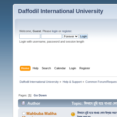
Daffodil International University
Welcome,
Guest
. Please
login
or
register
.
Login with username, password and session length
Home
Help
Search
Calendar
Login
Register
Daffodil International University
»
Help & Support
»
Common Forum/Request/
Pages: [
1
]
Go Down
Author
Topic: কিভাবে চুরি হয়ে যাওয়া ফো
কিভাবে চুরি হয়ে যাওয়া ফোন উদ্ধার করব
Mahbuba Maliha