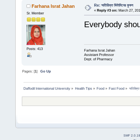
Re: অতিরিক্ত ভিটামিনের কুফল
Farhana Israt Jahan
«
Reply #3 on:
March 27, 201
Sr. Member
Everybody shoul
Posts: 413
Farhana Israt Jahan
Assistant Professor
Dept. of Pharmacy
Pages: [
1
]
Go Up
Daffodil International University
»
Health Tips
»
Food
»
Fast Food
»
অতিরিক্ত
SMF 2.0.1