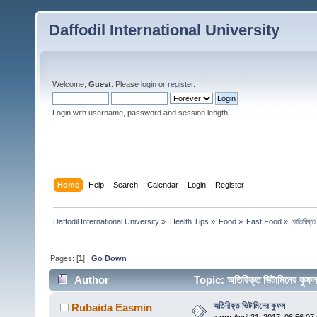
Daffodil International University
Welcome,
Guest
. Please
login
or
register
.
Login with username, password and session length
Home
Help
Search
Calendar
Login
Register
Daffodil International University
»
Health Tips
»
Food
»
Fast Food
»
অতিরিক্ত
Pages: [
1
]
Go Down
Author
Topic: অতিরিক্ত ভিটামিনের ক
অতিরিক্ত ভিটামিনের কুফল
Rubaida Easmin