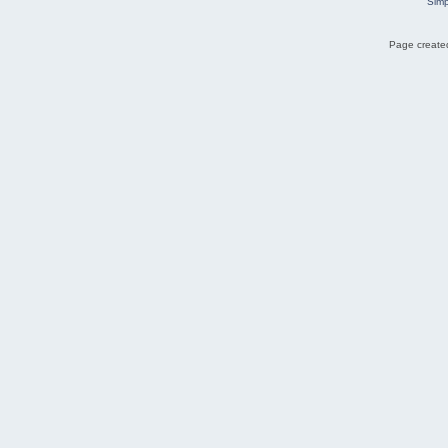
Simp
Page created