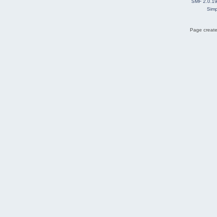
SMF 2.0.1
Simp
Page create