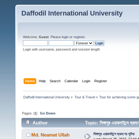
Daffodil International University
Welcome,
Guest
. Please
login
or
register
.
Login with username, password and session length
Home
Help
Search
Calendar
Login
Register
Daffodil International University
»
Tour & Travel
»
Tour for achieving some g
Pages: [
1
]
Go Down
Author
Topic: সিঙ্গাপুর এয়ারলাইন্সে ভ্
সিঙ্গাপুর এয়ারলাইন্সে ভ্রমণের সুবিধা
Md. Neamat Ullah