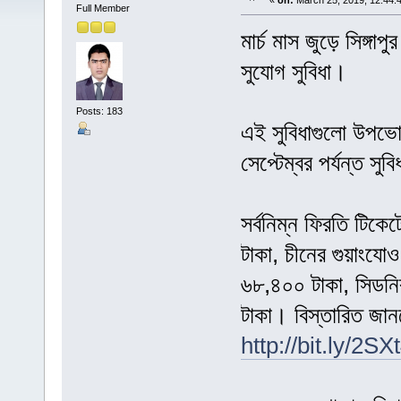
«
on:
March 25, 2019, 12:44:
Full Member
মার্চ মাস জুড়ে সিঙ্গাপু
সুযোগ সুবিধা।
Posts: 183
এই সুবিধাগুলো উপভো
সেপ্টেম্বর পর্যন্ত সু
সর্বনিম্ন ফিরতি টিকেট
টাকা, চীনের গুয়াংযো
৬৮,৪০০ টাকা, সিডনি
টাকা। বিস্তারিত জা
http://bit.ly/2SX