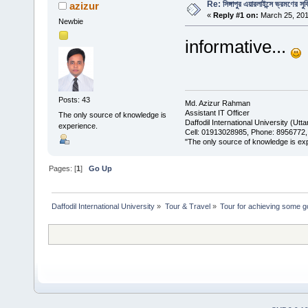
Re: সিঙ্গাপুর এয়ারলাইন্সে ভ্রমণের সুব
azizur
«
Reply #1 on:
March 25, 201
Newbie
informative...
Posts: 43
Md. Azizur Rahman
Assistant IT Officer
The only source of knowledge is
Daffodil International University (Ut
experience.
Cell: 01913028985, Phone: 8956772
"The only source of knowledge is expe
Pages: [
1
]
Go Up
Daffodil International University
»
Tour & Travel
»
Tour for achieving some g