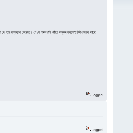
 না যে, তার রক্তচাপ বেড়েছে। যে যে লক্ষণগুলি শরীরে অনুভব করলেই চিকিৎসকের কাছে
Logged
Logged