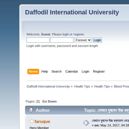
Daffodil International University
Welcome,
Guest
. Please
login
or
register
.
Login with username, password and session length
Home
Help
Search
Calendar
Login
Register
Daffodil International University
»
Health Tips
»
Health Tips
»
Blood Pre
Pages: [
1
]
Go Down
Author
Topic: যেভাবে বুঝবেন উচ্চ 
যেভাবে বুঝবেন উচ্চ রক্তচাপ বেড
faruque
«
on:
May 14, 2017, 04:1
Hero Member