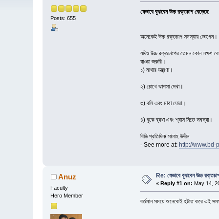
যেভাবে বুঝবেন উচ্চ রক্তচাপ বেড়েছে
Posts: 655
অনেকেই উচ্চ রক্তচাপ সমস্যায় ভোগেন। স
যদিও উচ্চ রক্তচাপের তেমন কোন লক্ষণ বোঝ
যাওয়া জরুরি।
১) মাথার যন্ত্রণা।
২) চোখে ঝাপসা দেখা।
৩) বমি এবং মাথা ঘোরা।
৪) বুকে ব্যথা এবং শ্বাস নিতে সমস্যা।
বিডি প্রতিদিন/ সালাহ উদ্দীন
- See more at:
http://www.bd-
Re: যেভাবে বুঝবেন উচ্চ রক্তচা
Anuz
«
Reply #1 on:
May 14, 20
Faculty
Hero Member
বর্তমান সময়ে অনেকেই হটাত করে এই সমস্