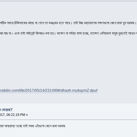
ঠিক সময়ে চিকিৎসকের কাছে না গেলে তা ভয়ঙ্কর হতে পারে। তাই উচ্চ রক্তচাপের লক্ষণগুলো জেনে রাখা খুব দরকার।
া যায় না। একে তাই সাইলেন্ট কিলারও বলা হয়। যতক্ষণ না পর্যন্ত মাপা হচ্ছে, ততক্ষণ বেশিরভাগ মানুষ বুঝতেই পারেন
pratidin.com/life/2017/05/14/231499#sthash.nszkqzmZ.dpuf
প বেড়েছে?
17, 06:21:19 PM »
যা আক্রান্ত হচ্ছে তাই সবার এইগুলো জেনে রাখা দরকার