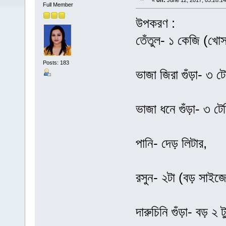
«
on:
June 12, 2017, 03:28:1
Full Member
উপকরণ :
তেঁতুল- ১ কেজি (খোস
Posts: 183
ভাজা জিরা গুঁড়া- ৩ ট
ভাজা ধনে গুঁড়া- ৩ টে
পানি- দেড় লিটার,
রসুন- ২টা (বড় সাইজে
দারুচিনি গুঁড়া- বড় ২ ট