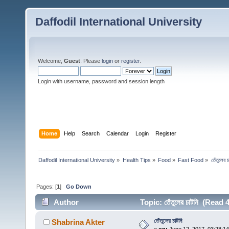
Daffodil International University
Welcome,
Guest
. Please
login
or
register
.
Login with username, password and session length
Home
Help
Search
Calendar
Login
Register
Daffodil International University
»
Health Tips
»
Food
»
Fast Food
»
তেঁতুলের চ
Pages: [
1
]
Go Down
Author
Topic: তেঁতুলের চাটনি (Read
তেঁতুলের চাটনি
Shabrina Akter