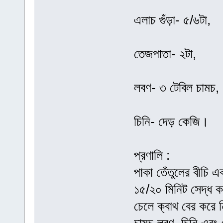
এলাচ গুঁড়া- ৫/৬টা,
তেজপাতা- ২টা,
লবণ- ৩ টেবিল চামচ,
চিনি- দেড় কেজি।
প্রণালি :
পাকা তেঁতুলের বীচি 
১৫/২০ মিনিট সেদ্ধ ক
চেলে ক্বাথ বের করে ন