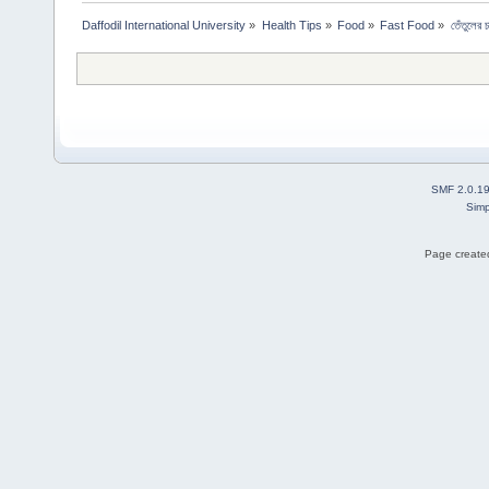
Daffodil International University
»
Health Tips
»
Food
»
Fast Food
»
তেঁতুলের চ
SMF 2.0.1
Simp
Page created