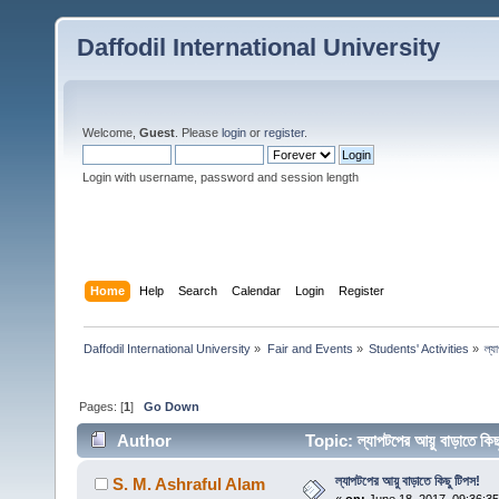
Daffodil International University
Welcome,
Guest
. Please
login
or
register
.
Login with username, password and session length
Home
Help
Search
Calendar
Login
Register
Daffodil International University
»
Fair and Events
»
Students' Activities
»
ল্য
Pages: [
1
]
Go Down
Author
Topic: ল্যাপটপের আয়ু বাড়াতে 
ল্যাপটপের আয়ু বাড়াতে কিছু টিপস!
S. M. Ashraful Alam