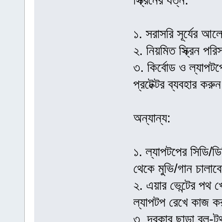
স্ক্রিনের যত্ন:
১. সরাসরি সূর্যের আল
২. নিয়মিত স্ক্রিন পর
৩. কির্বোড ও ল্যাপটপে
প্রটেক্টর ব্যবহার করু
অন্যান্য:
১. ল্যাপটপের সিডি/ড
থেকে মুভি/গান চালা
২. এয়ার ভেন্টের পথ 
ল্যাপটপ রেখে কাজ 
৩. দরকার ছাড়া ব্লু-