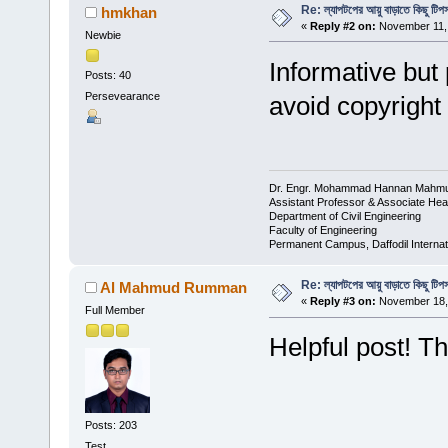
Re: ল্যাপটপের আয়ু বাড়াতে কিছু টিপ
hmkhan
«
Reply #2 on:
November 11, 
Newbie
Informative but
Posts: 40
Persevearance
avoid copyright 
Dr. Engr. Mohammad Hannan Mahm
Assistant Professor & Associate He
Department of Civil Engineering
Faculty of Engineering
Permanent Campus, Daffodil Internati
Re: ল্যাপটপের আয়ু বাড়াতে কিছু টিপ
Al Mahmud Rumman
«
Reply #3 on:
November 18, 
Full Member
Helpful post! T
Posts: 203
Test