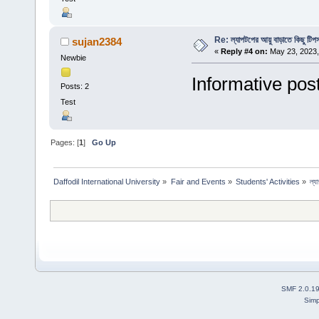
Re: ল্যাপটপের আয়ু বাড়াতে কিছু টিপ
sujan2384
«
Reply #4 on:
May 23, 2023,
Newbie
Informative pos
Posts: 2
Test
Pages: [
1
]
Go Up
Daffodil International University
»
Fair and Events
»
Students' Activities
»
ল্য
SMF 2.0.1
Simp