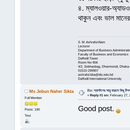
৪. ম্যালওয়ার-অ্যাডও
থাকুন এবং ভাল মানের
S. M. Ashraful Alam
Lecturer
Department of Business Administrati
Faculty of Business and Economics
Daffodil Tower
Room No-906
4/2, Sobhanbag, Dhanmondi, Dhaka
01515-299907
ashraful.bba@diu.edu.bd
Daffodil International University
Re: ল্যাপটপের আয়ু বাড়াতে কিছু টিপ
Ms Jebun Naher Sikta
«
Reply #1 on:
February 27, 
Full Member
Good post.
Posts: 190
Test