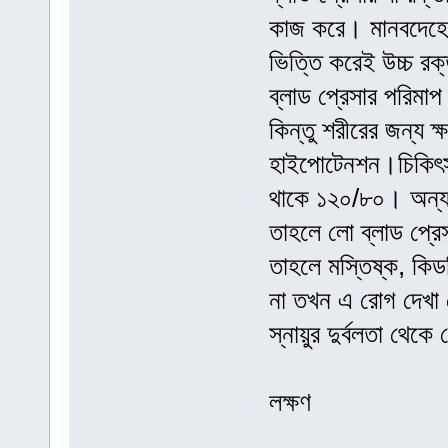
কাজ করে। মানবদেহে 
ভিত্তি করেই উচ্চ রক্
ব্লাড প্রেসার পরিমা
কিন্তু শরীরের জন্য 
হাইপোটেনশন।চিকিৎসক
থাকে ১২০/৮০। অন্য
তাহলে লো ব্লাড প্রে
তাহলে মস্তিষ্ক, কিড
না তখন এ রোগ দেখা দ
স্নায়ুর দুর্বলতা থেক
লক্ষণ