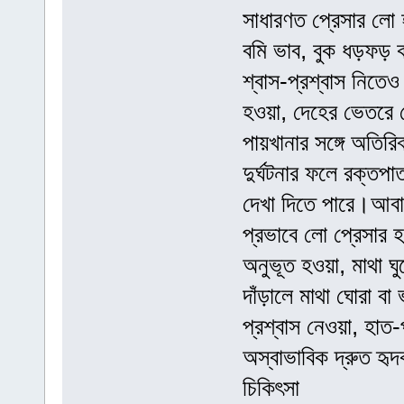
সাধারণত প্রেসার লো হ
বমি ভাব, বুক ধড়ফড় ক
শ্বাস-প্রশ্বাস নিতেও
হওয়া, দেহের ভেতরে 
পায়খানার সঙ্গে অতিরি
দুর্ঘটনার ফলে রক্তপা
দেখা দিতে পারে।আবার
প্রভাবে লো প্রেসার 
অনুভূত হওয়া, মাথা ঘু
দাঁড়ালে মাথা ঘোরা বা
প্রশ্বাস নেওয়া, হাত-প
অস্বাভাবিক দ্রুত হৃ
চিকিৎসা