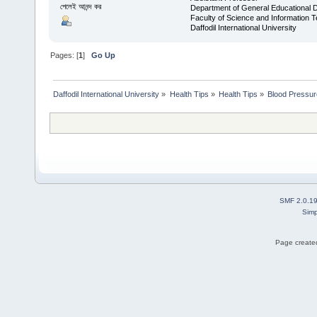
পেলেই আনন্দ কর
Department of General Educational 
Faculty of Science and Information 
Daffodil International University
Pages: [
1
]
Go Up
Daffodil International University
»
Health Tips
»
Health Tips
»
Blood Pressur
SMF 2.0.1
Simp
Page created