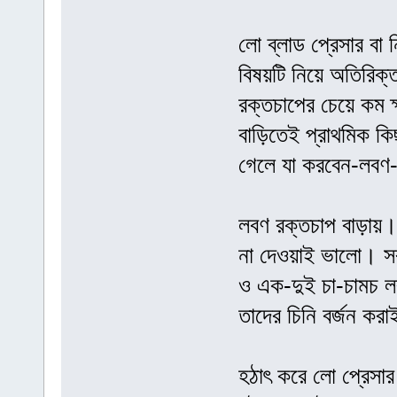
লো ব্লাড প্রেসার বা
বিষয়টি নিয়ে অতিরিক্
রক্তচাপের চেয়ে কম ক
বাড়িতেই প্রাথমিক কিছ
গেলে যা করবেন-লবণ-
লবণ রক্তচাপ বাড়ায়
না দেওয়াই ভালো। সব
ও এক-দুই চা-চামচ ল
তাদের চিনি বর্জন ক
হঠাৎ করে লো প্রেসার