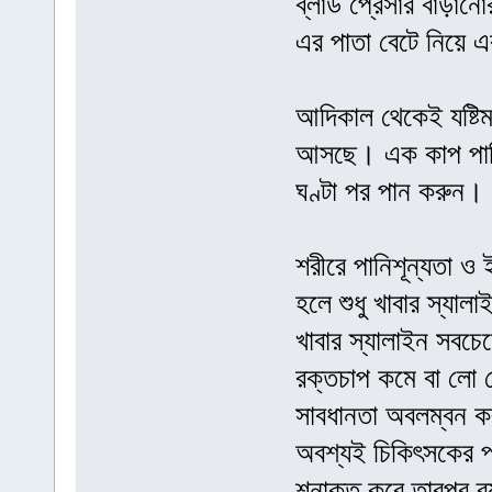
ব্লাড প্রেসার বাড়ানো
এর পাতা বেটে নিয়ে এর
আদিকাল থেকেই যষ্টিম
আসছে। এক কাপ পানিত
ঘণ্টা পর পান করুন।
শরীরে পানিশূন্যতা ও
হলে শুধু খাবার স্যাল
খাবার স্যালাইন সবচ
রক্তচাপ কমে বা লো প্
সাবধানতা অবলম্বন কর
অবশ্যই চিকিৎসকের পর
শনাক্ত করে তারপর ব্