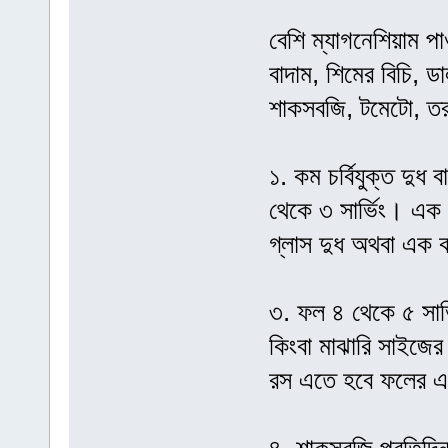
বেশি ম্যাগনেশিয়াম পা
বাদাম, শিমের বিচি, 
শাকসবজি, টমেটো, তর
১. কম চর্বিযুক্ত দুধ 
থেকে ৩ সার্ভিং। এক স
গ্লাস দুধ অথবা এক
৩. ফল ৪ থেকে ৫ সার
কিংবা মাঝারি সাইজে
রস এতে হবে ফলের এ