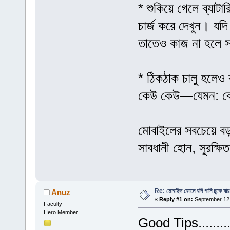
* শুকিয়ে গেলে ব্যাটা
চার্জ করে দেখুন। যদি 
তাতেও কাজ না হলে সার
* ঠিকঠাক চালু হলেও 
কেউ কেউ—যেমন: বে
মোবাইলের সবচেয়ে বড় 
সাবধানী হোন, সুরক্
Re: মোবাইল ফোনে যদি পানি ঢুকে যায়
Anuz
«
Reply #1 on:
September 12,
Faculty
Hero Member
Good Tips.........