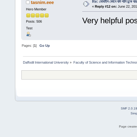
Re: মোবাইল ফোনে যদি পানি ঢুকে যায়
tasnim.eee
«
Reply #12 on:
June 22, 201
Hero Member
Very helpful post
Posts: 506
Test
Pages: [
1
]
Go Up
Daffodil International University
»
Faculty of Science and Information Techno
SMF 2.0.1
Simp
Page created