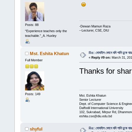
Posts: 88
-Dewan Mamun Raza
--Lecturer, CSE, DIU
“Experience teaches only the
teachable.”_A. Huxley
Re: মোবাইল ফোনে যদি পানি ঢুকে যায়
Mst. Eshita Khatun
«
Reply #9 on:
March 31, 201
Full Member
Thanks for shar
Posts: 149
Mst. Eshita Khatun
Senior Lecturer
Dept. of Computer Science & Engine
Daffodil International University
102, Sukrabad, Mirpur Rd, Dhanmon
eshita.cse@diu.edu.bd
Re: মোবাইল ফোনে যদি পানি ঢুকে যায়
shyful