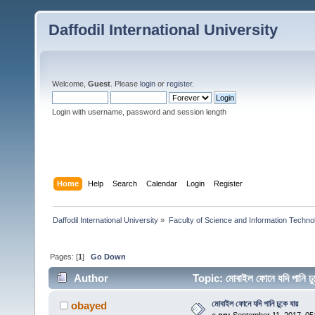
Daffodil International University
Welcome,
Guest
. Please
login
or
register
.
Login with username, password and session length
Home
Help
Search
Calendar
Login
Register
Daffodil International University
»
Faculty of Science and Information Techno
Pages: [
1
]
Go Down
Author
Topic: মোবাইল ফোনে যদি পানি 
মোবাইল ফোনে যদি পানি ঢুকে যায়
obayed