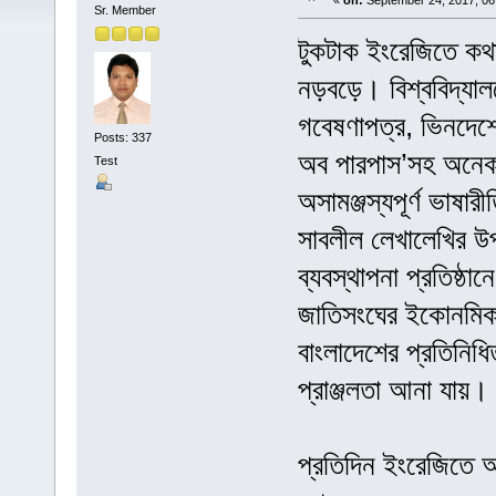
«
on:
September 24, 2017, 06
Sr. Member
টুকটাক ইংরেজিতে ক
নড়বড়ে। বিশ্ববিদ্যালয়
গবেষণাপত্র, ভিনদেশে
Posts: 337
অব পারপাস’সহ অনেক 
Test
অসামঞ্জস্যপূর্ণ ভাষা
সাবলীল লেখালেখির উপ
ব্যবস্থাপনা প্রতিষ্ঠা
জাতিসংঘের ইকোনমিক অ
বাংলাদেশের প্রতিনিধ
প্রাঞ্জলতা আনা যায়।
প্রতিদিন ইংরেজিতে অ