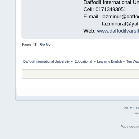
Daffodil International Un
Cell: 01713493051
E-mail: lazminur@daffod
lazminurat@yaho
Web:
www.daffodilvarsi
Pages: [
1
]
Go Up
Daffodil International University
»
Educational 
»
Learning English
»
Ten Ways
SMF 2.0.1
Simp
Page created