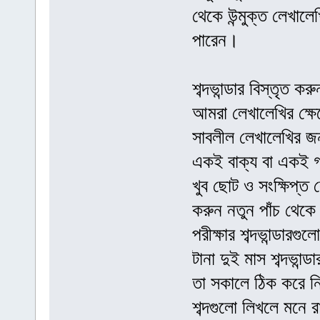
থেকে উন্মুক্ত লেখালেখ
পারেন।
শব্দভান্ডার বিস্তৃত করু
আমরা লেখালেখির ক্ষেত
সাবলীল লেখালেখির জন
একই বাক্য বা একই গঠন
খুব ছোট ও সংক্ষিপ্ত
করুন নতুন পাঁচ থেকে
পরীক্ষার শব্দভান্ডারগু
টানা দুই মাস শব্দভান
তা সকালে ঠিক করে ন
শব্দগুলো লিখলে মনে 