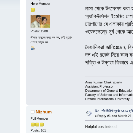
Hero Member
নাসা থেকে উৎক্ষেপণ করা হ
অ্যাকিউসিশন ইমেজিং স্পেকট
চারপাশের যে এলাকায় প্রত
ওয়েভলেন্থে সূর্য থেকে
Posts: 1988
জীবনে আনন্দের সময় বড় কম, তাই সুযোগ
পেলেই আনন্দ কর
বৈজ্ঞানিকরা জানিয়েছেন, ব
দল এই রকেট নিয়ে কাজ করছে
শক্তি ও উষ্ণতা কিভাবে একস
Anuz Kumar Chakrabarty
Assistant Professor
Department of General Educatio
Faculty of Science and Informat
Daffodil International University
Re: পাঁচ মিনিটে সূর্যের ১৫০০ ছবি
Nizhum
«
Reply #1 on:
March 21, 
Full Member
Helpful post indeed
Posts: 101