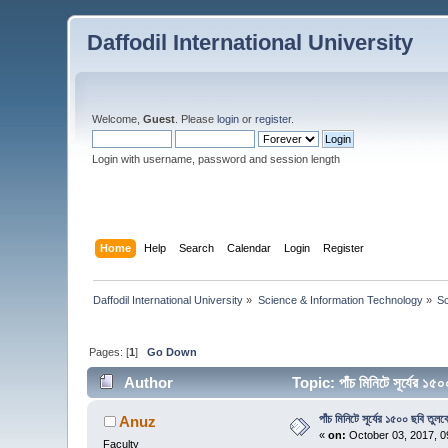
Daffodil International University
Welcome,
Guest
. Please
login
or
register
.
Login with username, password and session length
Home
Help
Search
Calendar
Login
Register
Daffodil International University
»
Science & Information Technology
»
S
Pages: [
1
]
Go Down
Author
Topic: পাঁচ মিনিটে সূর্যের 
পাঁচ মিনিটে সূর্যের ১৫০০ ছবি তুলব
Anuz
«
on:
October 03, 2017, 0
Faculty