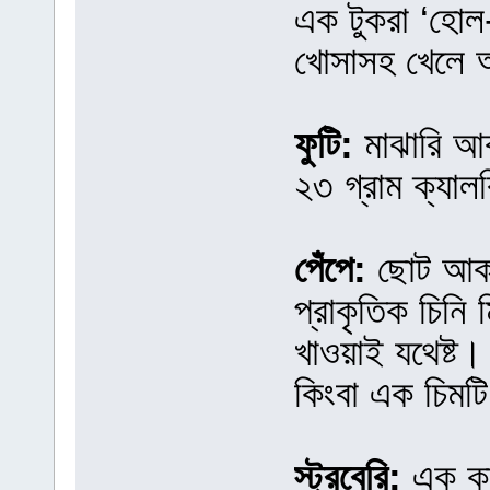
এক টুকরা ‘হোল
খোসাসহ খেলে 
ফুটি:
মাঝারি আক
২৩ গ্রাম ক্যাল
পেঁপে:
ছোট আকার
প্রাকৃতিক চিনি
খাওয়াই যথেষ্ট।
কিংবা এক চিমট
স্ট্রবেরি:
এক কাপ