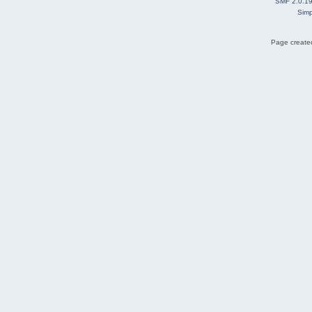
SMF 2.0.1
Simp
Page created