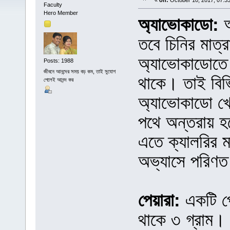
«
on:
October 10, 2017, 07:3
Faculty
Hero Member
অ্যাভোকাডো:
আ
তবে চিনির মাত
অ্যাভোকাডোতে ম
Posts: 1988
জীবনে আনন্দের সময় বড় কম, তাই সুযোগ
থাকে। তাই বিভি
পেলেই আনন্দ কর
অ্যাভোকাডো খেল
পথে অন্তরায় হ
এতে ক্যালরির ম
অভ্যাসে পরিণত
পেয়ারা:
একটি পে
থাকে ৩ গ্রাম। 