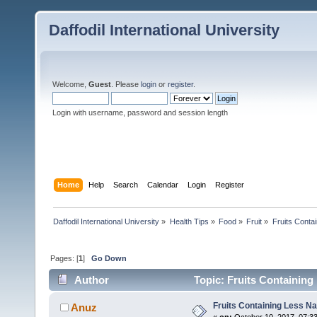
Daffodil International University
Welcome,
Guest
. Please
login
or
register
.
Login with username, password and session length
Home
Help
Search
Calendar
Login
Register
Daffodil International University
»
Health Tips
»
Food
»
Fruit
»
Fruits Conta
Pages: [
1
]
Go Down
Author
Topic: Fruits Containing
Fruits Containing Less Na
Anuz