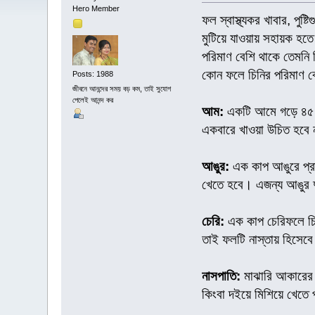
Hero Member
ফল স্বাস্থ্যকর খাবার, পুষ
মুটিয়ে যাওয়ায় সহায়ক হতে 
পরিমাণ বেশি থাকে তেমনি 
কোন ফলে চিনির পরিমাণ ব
Posts: 1988
জীবনে আনন্দের সময় বড় কম, তাই সুযোগ
পেলেই আনন্দ কর
আম:
একটি আমে গড়ে ৪৫ গ
একবারে খাওয়া উচিত হবে 
আঙুর:
এক কাপ আঙুরে প্র
খেতে হবে। এজন্য আঙুর দ
চেরি:
এক কাপ চেরিফলে চি
তাই ফলটি নাস্তায় হিসেব
নাসপাতি:
মাঝারি আকারের 
কিংবা দইয়ে মিশিয়ে খেতে