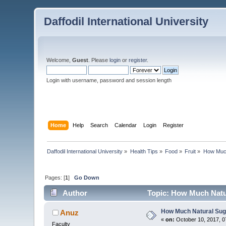
Daffodil International University
Welcome,
Guest
. Please
login
or
register
.
Login with username, password and session length
Home
Help
Search
Calendar
Login
Register
Daffodil International University
»
Health Tips
»
Food
»
Fruit
»
How Much 
Pages: [
1
]
Go Down
Author
Topic: How Much Natur
How Much Natural Sugar
Anuz
«
on:
October 10, 2017, 0
Faculty