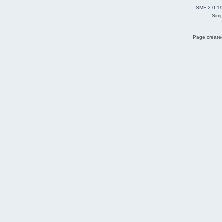
SMF 2.0.1
Simp
Page created