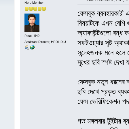
«
on:
December 03, 2017, 05
Hero Member
ফেসবুক ব্যবহারকারী
বিষয়টিকে এখন বেশি গু
অ্যাকাউন্টগুলো বন্ধ 
Posts: 549
সফটওয়্যার সৃষ্ট অ্যাক
Assistant Director, HRDI, DIU
সন্দেহজনক মনে হলে ফ
মুখের ছবি স্পষ্ট দ
ফেসবুক নতুন ধরনের ক্
ছবি দেখে প্রকৃত ব্যব
ফেস ভেরিফিকেশন পদ্ধত
গত মঙ্গলবার টুইটার ব্