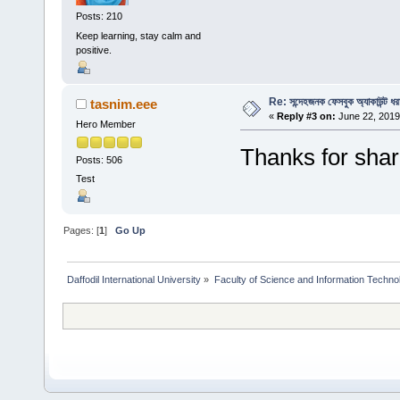
Posts: 210
Keep learning, stay calm and
positive.
Re: সন্দেহজনক ফেসবুক অ্যাকাউন্ট ধরা
tasnim.eee
«
Reply #3 on:
June 22, 2019
Hero Member
Thanks for shar
Posts: 506
Test
Pages: [
1
]
Go Up
Daffodil International University
»
Faculty of Science and Information Techno