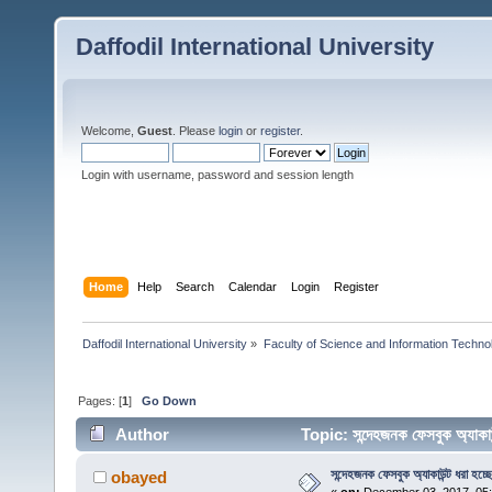
Daffodil International University
Welcome,
Guest
. Please
login
or
register
.
Login with username, password and session length
Home
Help
Search
Calendar
Login
Register
Daffodil International University
»
Faculty of Science and Information Techno
Pages: [
1
]
Go Down
Author
Topic: সন্দেহজনক ফেসবুক অ্যাক
সন্দেহজনক ফেসবুক অ্যাকাউন্ট ধরা হচ্ছে
obayed