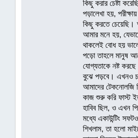
কিছু করার চেষ্টা কর
পড়ালেখা হয়, পরীক্ষা
কিছু করতে চেয়েছি। 
আমার মনে হয়, যেভাবে 
থাকলেই বোধ হয় ভালো
পড়ো তাহলে মানুষ আর
যোগ্যতাকে নষ্ট করছে
বুঝে পড়বে। এখনও 
আমাদের টেকনোলজি রিল
কাজ শুরু করি ফাস্ট ই
হাবিব ছিল, ও এখন 
মধ্যে একাউন্টিং সফটও
শিখলাম, তা হলো মাই