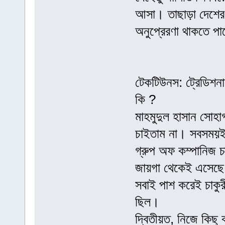
আসা। তাছাড়া দেশের সে
অনুপ্রেরণা থাকতে প
টেকটিউনস: ট্রেডিশনা
কি ?
মাহমুদুল হাসান সোহা
চাইতাম না। সবসময়ই
গ্রুপ অফ কম্পানিজ 
জায়গা থেকেই এসেছে।
সবাই পাশ করেই চাকুর
ছিল।
দ্বিতীয়ত, নিজে কিছু 