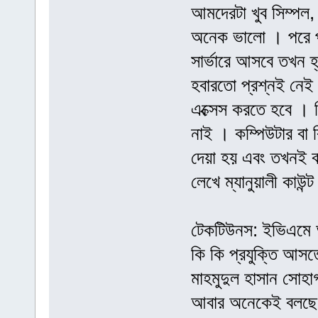
আমদেরটা খুব সিম্পল,
অনেক ভালো । পরে প
সার্ভারে আসবে তখন 
হবারতো প্রশ্নই নেই
এক্সেস করতে হবে । 
নাই । কম্পিউটার বা
দেয়া হয় এবং তখনই বা
লেখে ম্যানুয়ালী কাউন
টেকটিউনস: ইভিএমে 
কি কি প্রযুক্তি আসত
মাহমুদুল হাসান সোহা
আবার অনেকেই বলছে ফি