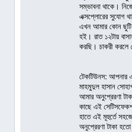
সম্ভাবনা থাকে। নিজের 
এক্সপ্লোরের সুযোগ 
এখন আমার কোন ছুটি 
হই। রাত ১২টায় বাসায়
করছি। চাকরী করলে য
টেকটিউনস: আপনার এই
মাহমুদুল হাসান সোহ
আমার অনুপ্রেরণা টাক
কাছে এই সেটিসফেকশন
হাতে এই মূহুর্তে স
অনুপ্রেরণা টাকা হত