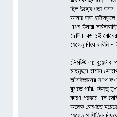
জব করেছিলাম। সেটাই
ছিল উদ্দ্যোগতা হবার
আমার বাবা হাইস্কুল
এখন উনারা সরিষাব
ছোট। বড় দুই বোনের
যেহেতু বিয়ে করিনি 
টেকটিউনস: বুয়েট বা 
মাহমুদুল হাসান সোহা
জীববিজ্ঞানের সাথে 
বুঝতে পারি, কিন্তু 
কারণ প্রথমে এসএসসিত
অনেক বোঝাতে হয়েছে 
যেহেতু গাণিতিক বিষয়