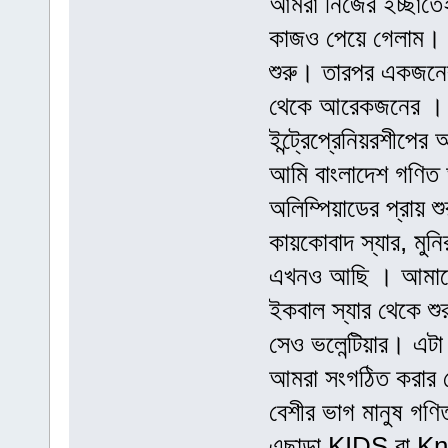
আমরা নিজের ইচ্ছাতেই
কাজও পেয়ে গেলাম। ত
শুরু। তারপর একজনে
থেকে আরেকজনের । 
ইন্ট্রেপ্রেনিয়রশীপের 
আমি বাংলাদেশ গণিত 
অলিম্পিয়াডের প্রায় 
কায়কোবাদ স্যার, মু
এখনও আছি । আমাদের 
ইকবাল স্যার থেকে শু
সেও ভলেন্টিয়ার। এটা 
আমরা সংগঠিত করার চে
বেশীর ভাগ মানুষ গণি
এছাড়া KIDS বা K