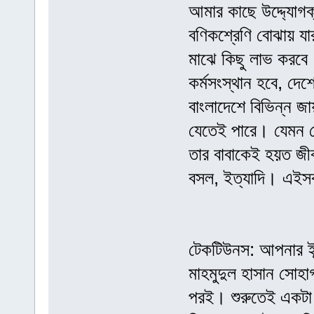
আমার কাছে উদ্দ্যোগ
বণিকশ্রেণি বোঝায় যা
মাঝে কিছু লাভ করবে
কর্মসংস্থান হবে, দেশ
বাংলাদেশে বিভিন্ন জ
যেতেই পারে। যেমন ক
তার বাবাকেই হয়ত জ
বসল, ইত্যাদি। এইসব
টেকটিউনস: আপনার ইন্
মাহমুদুল হাসান সোহাগ:
পরই। শুরুতেই একটা 