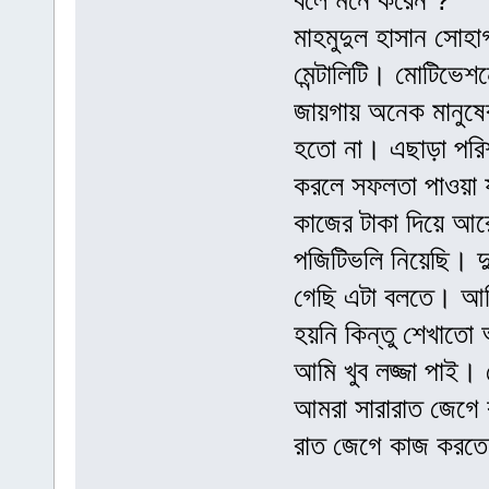
বলে মনে করেন ?
মাহমুদুল হাসান সোহা
মেন্টালিটি। মোটিভে
জায়গায় অনেক মানুষে
হতো না। এছাড়া পরিশ
করলে সফলতা পাওয়া য
কাজের টাকা দিয়ে আ
পজিটিভলি নিয়েছি। দ
গেছি এটা বলতে। আম
হয়নি কিন্তু শেখাতো
আমি খুব লজ্জা পাই।
আমরা সারারাত জেগে
রাত জেগে কাজ করত