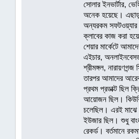
সোলার ইনভার্টার, ভে
অনেক হয়েছে। এছাড়
অন্যরকম সফটওয়্যার 
ক্লাবের কাজ করা হয়
শেয়ার মার্কেটে আমাদে
এইচার, অনলাইনবেসড 
শ্রীমঙ্গল, নারায়ণগন
তারপর আমাদের আরেকট
প্রথম প্রডাক্ট ছিল 
আয়োজন ছিল। কিউবি ও
চলেছিল। এরই মাঝে 
ইউজার ছিল। শুধু বা
রেকর্ড। বর্তমানে রক