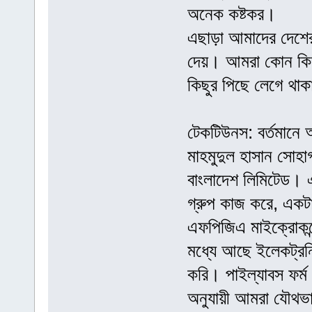
অনেক কষ্টকর।
এছাড়া আমাদের দেশের শ
দেয়। আমরা কোন কিছ
কিছুর পিছে লেগে থাক
টেকটিউনস: বর্তমানে 
মাহমুদুল হাসান সোহাগ
বাংলাদেশ লিমিটেড। 
গ্রুপ কাজ করে, একট
এফপিজিএ মাইক্রোকন্
মধ্যে আছে ইলেকট্রনি
করি। পাইল্যাবস ফর্ম
অনুযায়ী আমরা যৌথভাব