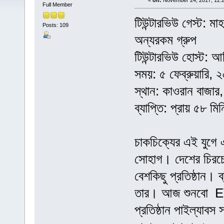
«
on:
November 24, 2017, 12:2
Full Member
টিউন্টারভিউ গেস্ট: মা
Posts: 109
অন্যরকম গ্রুপ
টিউন্টারভিউ হোস্ট: আ
সময়: ৫ ফেব্রুয়ারি, ২
স্থান: কাওরান বাজা
ব্যাপ্তি: প্রায় ৫৮ মি
চাকচিক্যের এই যুগে
সোহাগ। দেশের চিরচে
বেশকিছু প্রতিষ্ঠান। 
তার। আজ শুনবো EV
প্রতিষ্ঠান পাইল্যাবস 