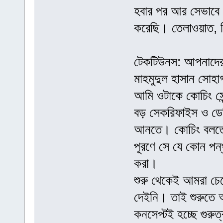
হবার পর আর সেভাবে গ
করেছি। তেলাওয়াত, বি
টেকটিউনস: আপনাদের 
মাহমুদুল হাসান সোহ
আমি ওটাকে কোচিং সে
বড় সেকরিফাইস ও ডেড
আনতে। কোচিং বলতে আ
পূরণে সে যে কোন পন্
করা।
শুরু থেকেই আমরা চে
দেইনি। তাই শুরুতে 
কনসেপ্টই হচ্ছে গুরুত