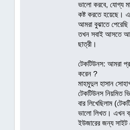
ভালো করবে, যোগ্য ম
কষ্ট করতে হয়েছে। এ
আমরা বুঝাতে পেরেছি য
তখন সবাই আসতে আসত
ছাত্রী।
টেকটিউনস: আমরা প্র
করেন ?
মাহমুদুল হাসান সোহ
টেকটিউনস নিয়মিত ভ
বার লিখেছিলাম (টে
ভালো লিখত। এখন ব্য
ইউজারের জন্য সাইট 