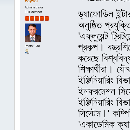
Faysal
«
on:
November 21, 2012, 09:
Administrator
ড্যাফোডিল ইন্টা
Full Member
অনুষ্ঠিত প্রযুক্
'এফ্লুয়েন্ট ট্রিটমে
প্রকল্প। বস্ত্রশ
Posts: 230
করেছে বিশ্ববিদ্
শিক্ষার্থীরা। য
ইঞ্জিনিয়ারিং বিভ
ইনফরমেশন সিস্টে
ইঞ্জিনিয়ারিং 
সিস্টেম।' কম্পিউ
'একাডেমিক ক্যাল