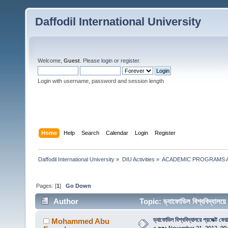
Daffodil International University
Welcome,
Guest
. Please
login
or
register
.
Login with username, password and session length
Home
Help
Search
Calendar
Login
Register
Daffodil International University
»
DIU Activities
»
ACADEMIC PROGRAMS A
Pages: [
1
]
Go Down
Author
Topic: ড্যাফোডিল বিশ্ববিদ্যালয়
ড্যাফোডিল বিশ্ববিদ্যালয়ে প্রজেক্ট ফেয়
Mohammed Abu