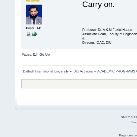
Carry on.
Posts: 141
Professor Dr. A.K.M Fazlul Haque
Associate Dean, Faculty of Engineei
&
Director, IQAC, DIU
Pages: [
1
]
Go Up
Daffodil International University
»
DIU Activities
»
ACADEMIC PROGRAMS A
SMF 2.0.1
Simp
Page created