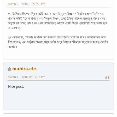
March 01, 2018, 10:55:50 PM
অস্ট্রেলিয়ার বিদ্যুৎ শক্তির ঘাটতি কমাতে নতুন উদ্যোগ নিচ্ছেন হাই-টেক কোম্পানি টেসলার
প্রধান নির্বাহী ইলোন মাস্ক। এক 'অদৃশ্য' বিদ্যুৎ কেন্দ্র তৈরির পরিকল্পনা করেছেন তিনি। একে
অদৃশ্য বলা হচ্ছে, কারণ বড় একটা জায়গাজুড়ে আলাদা একটি বিদ্যুৎ কেন্দ্র স্থাপনের দরকার হবে
না এর জন্য।
২৭ ফেব্রুয়ারি, মঙ্গলবার সংবাদমাধ্যম বিজনেস ইনসাইডার স্টেট অব সাউথ অস্ট্রেলিয়ার বরাত
দিয়ে জানায়, এই ভার্চুয়াল পাওয়ার প্ল্যান্ট তৈরির জন্য টেসলার পরিকল্পনা অনুমোদন করেছে দেশটির
সরকার।
munira.ete
March 11, 2018, 04:11:15 PM
#1
Nice post.